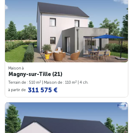
Maison à
Magny-sur-Tille (21)
2
2
Terrain de : 510 m
| Maison de : 110 m
| 4 ch.
311 575 €
à partir de