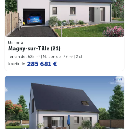
Maison à
Magny-sur-Tille (21)
2
2
Terrain de : 625 m
| Maison de : 79 m
| 2 ch.
285 681 €
à partir de