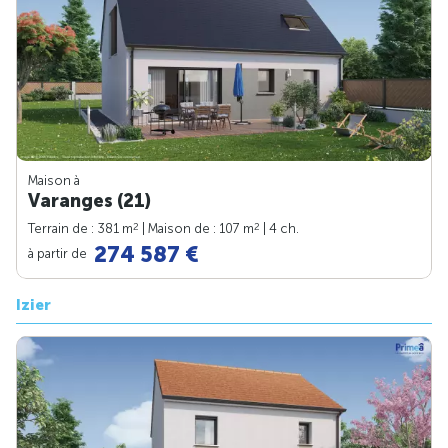
Maison à
Varanges (21)
2
2
Terrain de : 381 m
| Maison de : 107 m
| 4 ch.
274 587 €
à partir de
Izier