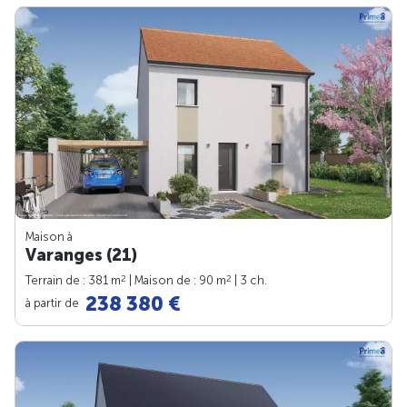
Maison à
Varanges (21)
2
2
Terrain de : 381 m
| Maison de : 90 m
| 3 ch.
238 380 €
à partir de