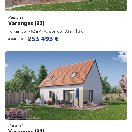
Maison à
Varanges (21)
2
2
Terrain de : 762 m
| Maison de : 83 m
| 3 ch.
253 493 €
à partir de
Maison à
Varanges (21)