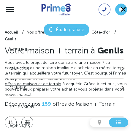
Étude gratuite
Accueil
Nos offres de maison + terrain
Côte-d'or
Genlis
Votre maison + terrain à
Genlis
ACCUEIL
Vous avez le projet de faire construire une maison ? La
construction d'une maison implique d'acheter en même temps
MAISONS
le terrain qui accueillera votre futur foyer. C'est pourquoi Primeâ
vous propose un outil personnalisé d'
offres de maison et de terrain
à acquérir. Grâce à cet outil, vous
OFFRES
pouvez mieux préparer votre achat et vous projeter dans votre
nouvel habitat.
Découvrez nos
159
offres de Maison + Terrain
EXTENSION
AGENCES