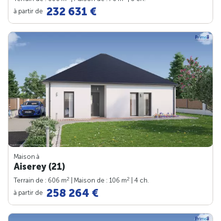
232 631 €
à partir de
Maison à
Aiserey (21)
2
2
Terrain de : 606 m
| Maison de : 106 m
| 4 ch.
258 264 €
à partir de