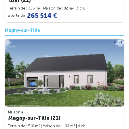
Izier (21)
2
2
Terrain de : 356 m
| Maison de : 82 m
| 3 ch.
265 514 €
à partir de
Magny-sur-Tille
Maison à
Magny-sur-Tille (21)
2
2
Terrain de : 510 m
| Maison de : 104 m
| 4 ch.