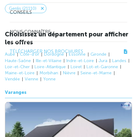
Genlis (21110)
CONSEILS
NOUS CONNAÎTRE
Choisissez un département pour afficher
les offres
TÉLÉCHARGER NOS BROCHURES
Aube
Côte-d'or
Dordogne
Essonne
Gironde
Haute-Saône
Ille-et-Vilaine
Indre-et-Loire
Jura
Landes
Loir-et-Cher
Loire-Atlantique
Loiret
Lot-et-Garonne
Maine-et-Loire
Morbihan
Nièvre
Seine-et-Marne
Vendée
Vienne
Yonne
Varanges