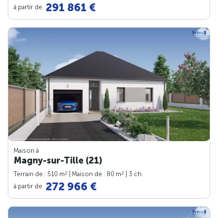
291 861 €
à partir de
Maison à
Magny-sur-Tille (21)
2
2
Terrain de : 510 m
| Maison de : 80 m
| 3 ch.
272 966 €
à partir de