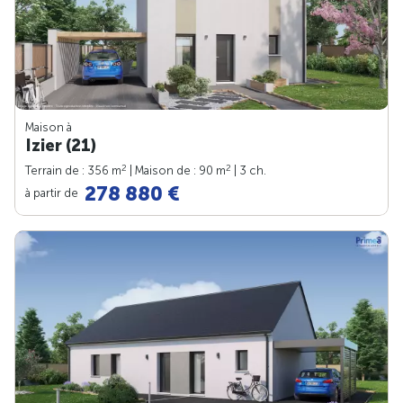
Maison à
Izier (21)
2
2
Terrain de : 356 m
| Maison de : 90 m
| 3 ch.
278 880 €
à partir de