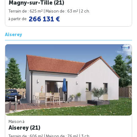
Magny-sur-Tille (21)
2
2
Terrain de : 625 m
| Maison de : 63 m
| 2 ch.
266 131 €
à partir de
Aiserey
Maison à
Aiserey (21)
2
2
Terrain de : 606 m
| Maison de : 76 m
| 3 ch.