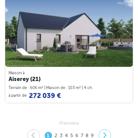
Maison à
Aiserey (21)
2
2
Terrain de : 606 m
| Maison de : 103 m
| 4 ch.
272 039 €
à partir de
Première
1
2
3
4
5
6
7
8
9