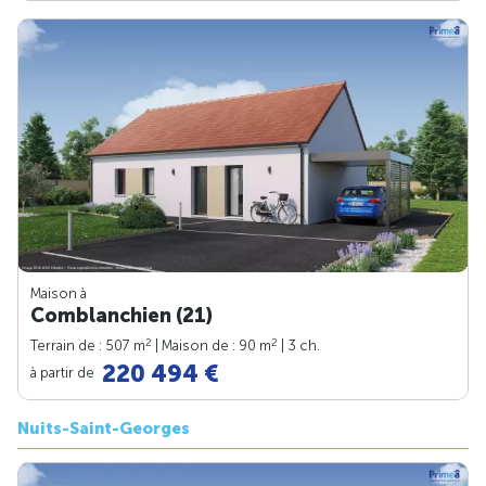
Maison à
Comblanchien (21)
2
2
Terrain de : 507 m
| Maison de : 90 m
| 3 ch.
220 494 €
à partir de
Nuits-Saint-Georges