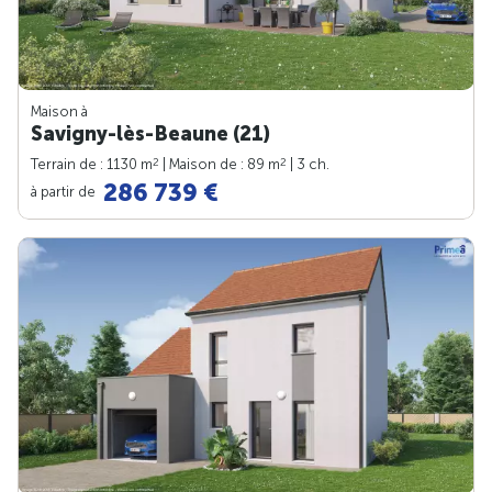
Maison à
Savigny-lès-Beaune (21)
2
2
Terrain de : 1130 m
| Maison de : 89 m
| 3 ch.
286 739 €
à partir de