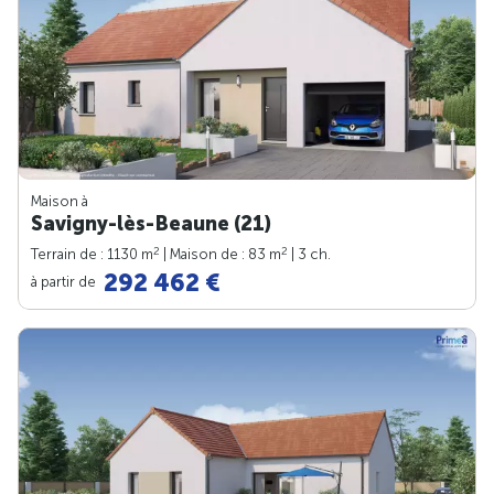
Maison à
Savigny-lès-Beaune (21)
2
2
Terrain de : 1130 m
| Maison de : 83 m
| 3 ch.
292 462 €
à partir de