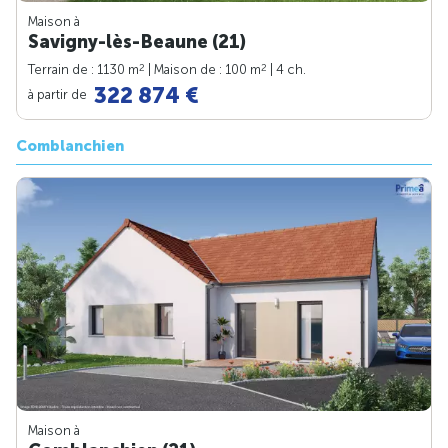
Maison à
Savigny-lès-Beaune (21)
2
2
Terrain de : 1130 m
| Maison de : 100 m
| 4 ch.
322 874 €
à partir de
Comblanchien
Maison à