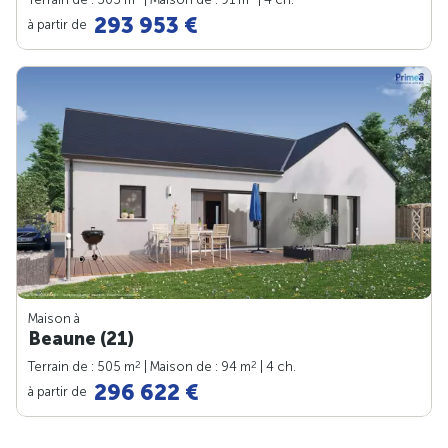
293 953 €
à partir de
Maison à
Beaune (21)
2
2
Terrain de : 505 m
| Maison de : 94 m
| 4 ch.
296 622 €
à partir de