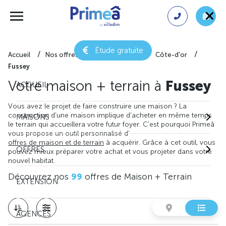
Étude gratuite
Accueil
Nos offres de maison + terrain
Côte-d'or
Fussey
Votre maison + terrain à
Fussey
ACCUEIL
Vous avez le projet de faire construire une maison ? La
construction d'une maison implique d'acheter en même temps
MAISONS
le terrain qui accueillera votre futur foyer. C'est pourquoi Primeâ
vous propose un outil personnalisé d'
offres de maison et de terrain
à acquérir. Grâce à cet outil, vous
OFFRES
pouvez mieux préparer votre achat et vous projeter dans votre
nouvel habitat.
Découvrez nos
99
offres de Maison + Terrain
EXTENSION
AGENCES