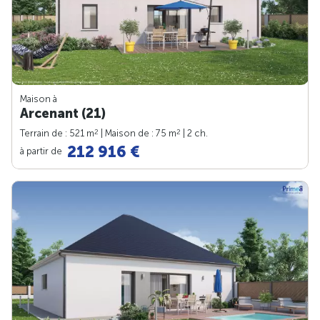
Maison à
Arcenant (21)
2
2
Terrain de : 521 m
| Maison de : 75 m
| 2 ch.
212 916 €
à partir de