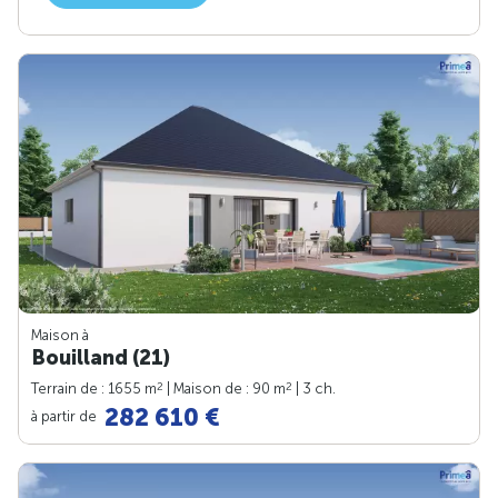
Maison à
Bouilland (21)
2
2
Terrain de : 1655 m
| Maison de : 90 m
| 3 ch.
282 610 €
à partir de