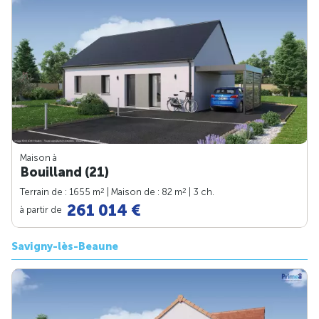
Maison à
Bouilland (21)
2
2
Terrain de : 1655 m
| Maison de : 82 m
| 3 ch.
261 014 €
à partir de
Savigny-lès-Beaune