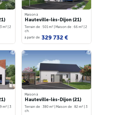
Maison à
21)
Hauteville-lès-Dijon (21)
2
2
2
63 m
| 2
Terrain de : 501 m
| Maison de : 66 m
| 2
ch.
329 732 €
à partir de
Maison à
21)
Hauteville-lès-Dijon (21)
2
2
2
89 m
| 3
Terrain de : 380 m
| Maison de : 82 m
| 3
ch.