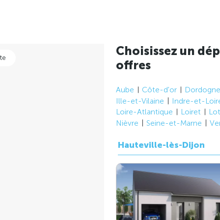
Choisissez un dép
te
offres
Aube
Côte-d'or
Dordogn
Ille-et-Vilaine
Indre-et-Loir
Loire-Atlantique
Loiret
Lo
Nièvre
Seine-et-Marne
Ve
Hauteville-lès-Dijon