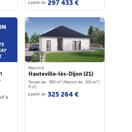
297 433 €
à partir de
Maison à
n
Hauteville-lès-Dijon (21)
y
2
2
Terrain de : 380 m
| Maison de : 106 m
|
4 ch.
325 264 €
à partir de
sif à