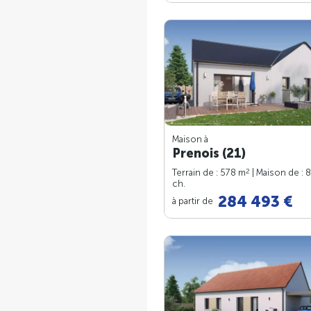
Maison à
Prenois (21)
2
Terrain de : 578 m
| Maison de : 
ch.
284 493 €
à partir de