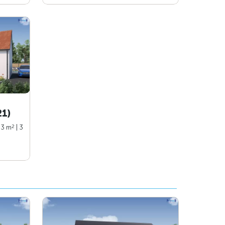
21)
2
93 m
| 3