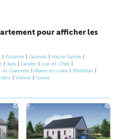
artement pour afficher les
e
Essonne
Gironde
Haute-Saône
e
Jura
Landes
Loir-et-Cher
t-et-Garonne
Maine-et-Loire
Morbihan
ndée
Vienne
Yonne