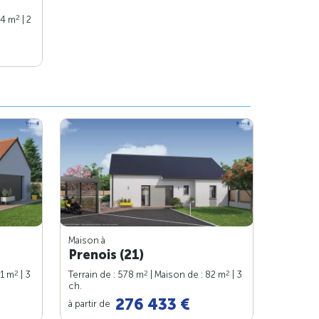
2
74 m
| 2
Maison à
Prenois (21)
2
2
2
91 m
| 3
Terrain de : 578 m
| Maison de : 82 m
| 3
ch.
276 433 €
à partir de