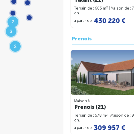
2
Terrain de : 605 m
| Maison de : 
ch.
430 220 €
à partir de
2
3
Prenois
2
Maison à
Prenois (21)
2
Terrain de : 578 m
| Maison de : 
ch.
309 957 €
à partir de