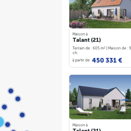
Maison à
Talant (21)
2
Terrain de : 605 m
| Maison de : 
ch.
450 331 €
à partir de
Maison à
Talant (21)