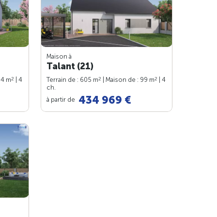
Maison à
Talant (21)
2
2
2
94 m
| 4
Terrain de : 605 m
| Maison de : 99 m
| 4
ch.
434 969 €
à partir de