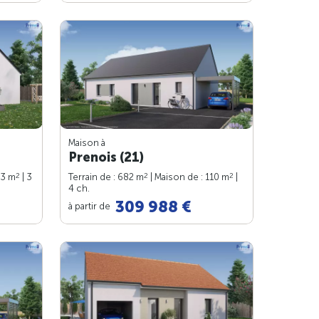
Maison à
Prenois (21)
2
2
2
83 m
| 3
Terrain de : 682 m
| Maison de : 110 m
|
4 ch.
309 988 €
à partir de