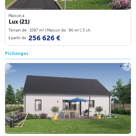
Maison à
Lux (21)
2
2
Terrain de : 1087 m
| Maison de : 86 m
| 3 ch.
256 626 €
à partir de
Pichanges