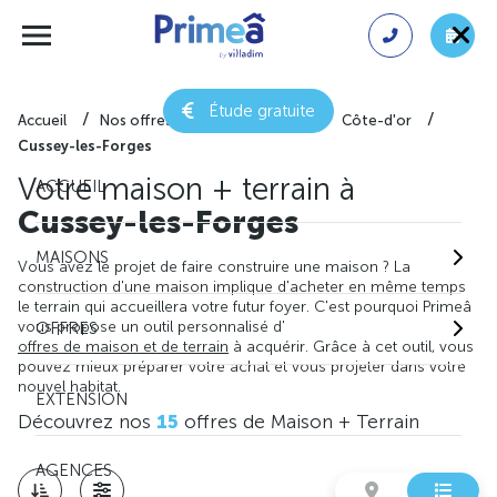
Étude gratuite
Accueil
Nos offres de maison + terrain
Côte-d'or
Cussey-les-Forges
Votre maison + terrain à
ACCUEIL
Cussey-les-Forges
MAISONS
Vous avez le projet de faire construire une maison ? La
construction d'une maison implique d'acheter en même temps
le terrain qui accueillera votre futur foyer. C'est pourquoi Primeâ
vous propose un outil personnalisé d'
OFFRES
offres de maison et de terrain
à acquérir. Grâce à cet outil, vous
pouvez mieux préparer votre achat et vous projeter dans votre
nouvel habitat.
EXTENSION
Découvrez nos
15
offres de Maison + Terrain
AGENCES