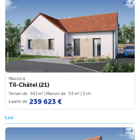
Maison à
Til-Châtel (21)
2
2
Terrain de : 661 m
| Maison de : 93 m
| 3 ch.
239 623 €
à partir de
Lux