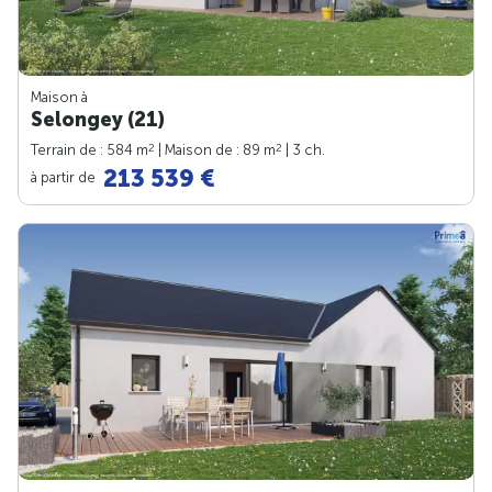
Maison à
Selongey (21)
2
2
Terrain de : 584 m
| Maison de : 89 m
| 3 ch.
213 539 €
à partir de