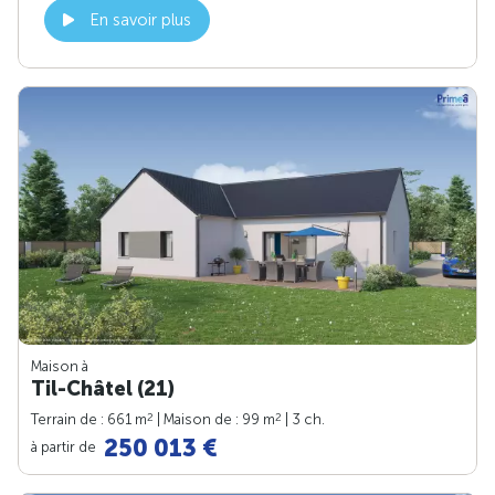
En savoir plus
Maison à
Til-Châtel (21)
2
2
Terrain de : 661 m
| Maison de : 99 m
| 3 ch.
250 013 €
à partir de