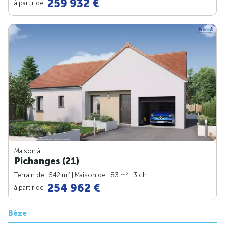
259 932 €
à partir de
Maison à
Pichanges (21)
2
2
Terrain de : 542 m
| Maison de : 83 m
| 3 ch.
254 962 €
à partir de
Bèze