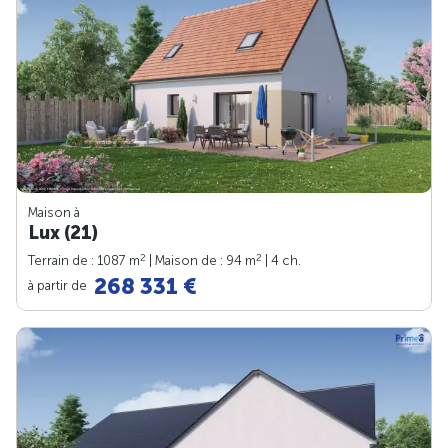
Maison à
Lux (21)
2
2
Terrain de : 1087 m
| Maison de : 94 m
| 4 ch.
268 331 €
à partir de