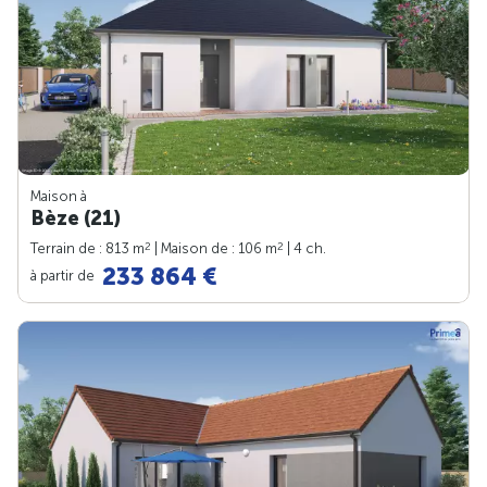
Maison à
Bèze (21)
2
2
Terrain de : 813 m
| Maison de : 106 m
| 4 ch.
233 864 €
à partir de