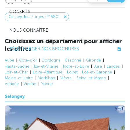
CONSEILS
Cussey-les-Forges (21580)
NOUS CONNAÎTRE
Choisissez un département pour afficher
les offres
TÉLÉCHARGER NOS BROCHURES
Aube
Côte-d'or
Dordogne
Essonne
Gironde
Haute-Saône
Ille-et-Vilaine
Indre-et-Loire
Jura
Landes
Loir-et-Cher
Loire-Atlantique
Loiret
Lot-et-Garonne
Maine-et-Loire
Morbihan
Nièvre
Seine-et-Marne
Vendée
Vienne
Yonne
Selongey