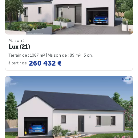
Maison à
Lux (21)
2
2
Terrain de : 1087 m
| Maison de : 89 m
| 3 ch.
260 432 €
à partir de