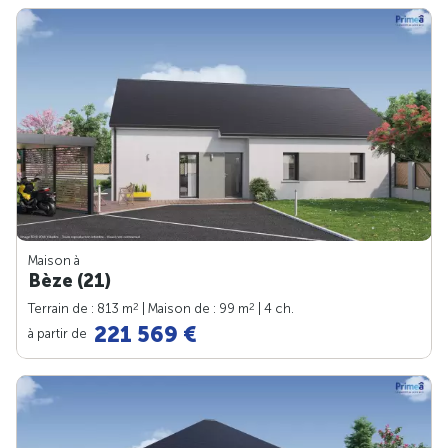
Maison à
Bèze (21)
2
2
Terrain de : 813 m
| Maison de : 99 m
| 4 ch.
221 569 €
à partir de