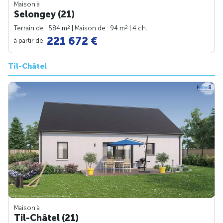
Maison à
Selongey (21)
2
2
Terrain de : 584 m
| Maison de : 94 m
| 4 ch.
221 672 €
à partir de
Til-Châtel
Maison à
Til-Châtel (21)