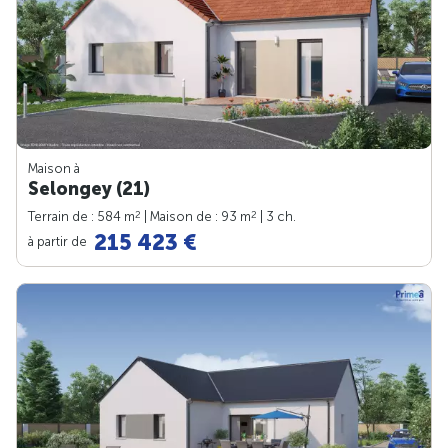
Maison à
Selongey (21)
2
2
Terrain de : 584 m
| Maison de : 93 m
| 3 ch.
215 423 €
à partir de