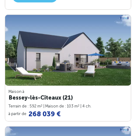
Maison à
Bessey-lès-Cîteaux (21)
2
2
Terrain de : 592 m
| Maison de : 103 m
| 4 ch.
268 039 €
à partir de