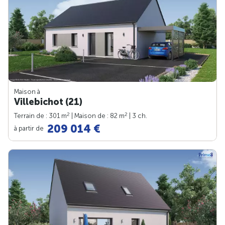
Maison à
Villebichot (21)
2
2
Terrain de : 301 m
| Maison de : 82 m
| 3 ch.
209 014 €
à partir de