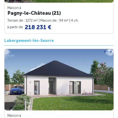
Maison à
Pagny-le-Château (21)
2
2
Terrain de : 1272 m
| Maison de : 94 m
| 4 ch.
218 231 €
à partir de
Labergement-lès-Seurre
Maison à