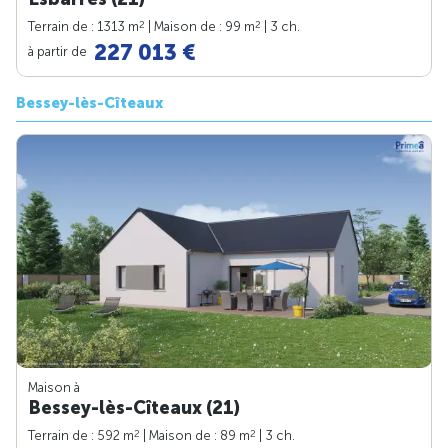
2
2
Terrain de : 1313 m
| Maison de : 99 m
| 3 ch.
227 013 €
à partir de
Bessey-lès-Cîteaux
Maison à
Bessey-lès-Cîteaux (21)
2
2
Terrain de : 592 m
| Maison de : 89 m
| 3 ch.