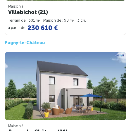
Maison à
Villebichot (21)
2
2
Terrain de : 301 m
| Maison de : 90 m
| 3 ch.
230 610 €
à partir de
Pagny-le-Château
Maison à