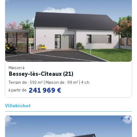
Maison à
Bessey-lès-Cîteaux (21)
2
2
Terrain de : 592 m
| Maison de : 99 m
| 4 ch.
241 969 €
à partir de
Villebichot