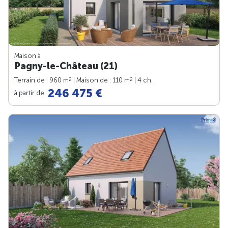
Maison à
Pagny-le-Château (21)
2
2
Terrain de : 960 m
| Maison de : 110 m
| 4 ch.
246 475 €
à partir de