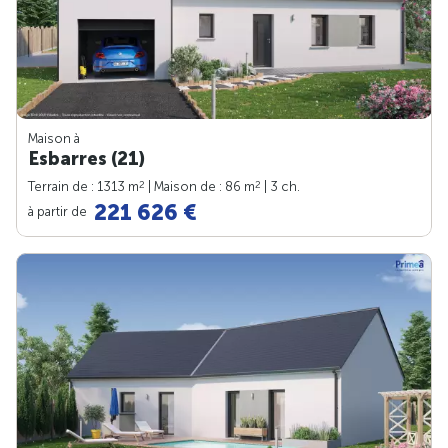
Maison à
Esbarres (21)
2
2
Terrain de : 1313 m
| Maison de : 86 m
| 3 ch.
221 626 €
à partir de