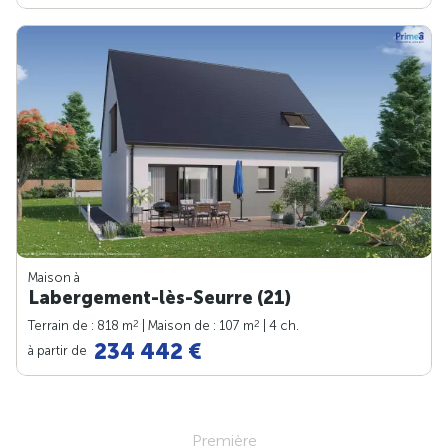
Maison à
Labergement-lès-Seurre (21)
2
2
Terrain de : 818 m
| Maison de : 107 m
| 4 ch.
234 442 €
à partir de
Première