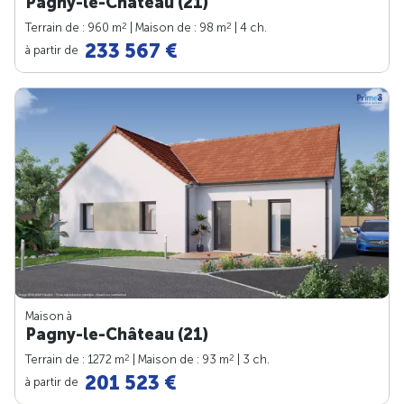
Pagny-le-Château (21)
2
2
Terrain de : 960 m
| Maison de : 98 m
| 4 ch.
233 567 €
à partir de
Maison à
Pagny-le-Château (21)
2
2
Terrain de : 1272 m
| Maison de : 93 m
| 3 ch.
201 523 €
à partir de