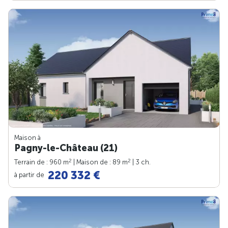
Maison à
Pagny-le-Château (21)
2
2
Terrain de : 960 m
| Maison de : 89 m
| 3 ch.
220 332 €
à partir de