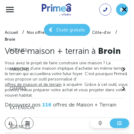
Étude gratuite
Accueil
Nos offres de maison + terrain
Côte-d'or
Broin
Votre maison + terrain à
Broin
ACCUEIL
Vous avez le projet de faire construire une maison ? La
construction d'une maison implique d'acheter en même temps
MAISONS
le terrain qui accueillera votre futur foyer. C'est pourquoi Primeâ
vous propose un outil personnalisé d'
offres de maison et de terrain
à acquérir. Grâce à cet outil, vous
OFFRES
pouvez mieux préparer votre achat et vous projeter dans votre
nouvel habitat.
Découvrez nos
116
offres de Maison + Terrain
EXTENSION
AGENCES