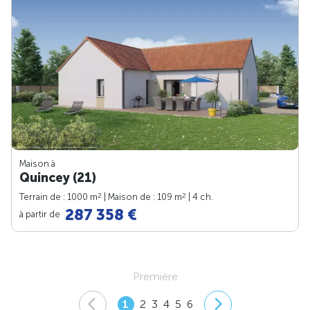
Maison à
Quincey (21)
2
2
Terrain de : 1000 m
| Maison de : 109 m
| 4 ch.
287 358 €
à partir de
Première
1
2
3
4
5
6