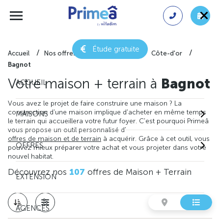
Étude gratuite
Accueil
Nos offres de maison + terrain
Côte-d'or
Bagnot
Votre maison + terrain à
Bagnot
ACCUEIL
Vous avez le projet de faire construire une maison ? La
construction d'une maison implique d'acheter en même temps
MAISONS
le terrain qui accueillera votre futur foyer. C'est pourquoi Primeâ
vous propose un outil personnalisé d'
offres de maison et de terrain
à acquérir. Grâce à cet outil, vous
OFFRES
pouvez mieux préparer votre achat et vous projeter dans votre
nouvel habitat.
Découvrez nos
107
offres de Maison + Terrain
EXTENSION
AGENCES