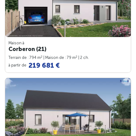
Maison à
Corberon (21)
2
2
Terrain de : 794 m
| Maison de : 79 m
| 2 ch.
219 681 €
à partir de