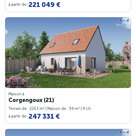
221 049 €
à partir de
Maison à
Corgengoux (21)
2
2
Terrain de : 2263 m
| Maison de : 94 m
| 4 ch.
247 331 €
à partir de