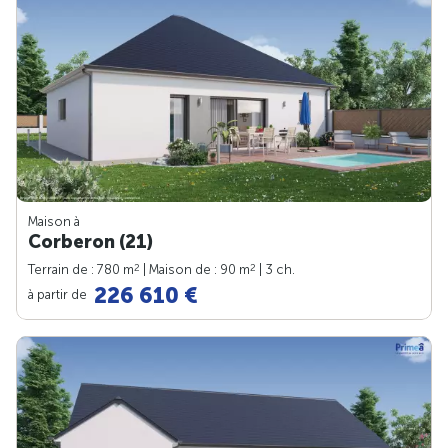
Maison à
Corberon (21)
2
2
Terrain de : 780 m
| Maison de : 90 m
| 3 ch.
226 610 €
à partir de