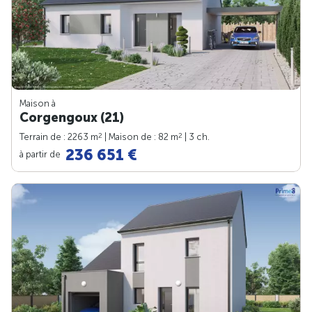
Maison à
Corgengoux (21)
2
2
Terrain de : 2263 m
| Maison de : 82 m
| 3 ch.
236 651 €
à partir de