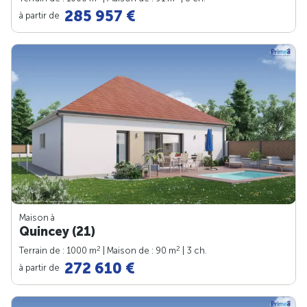
285 957 €
à partir de
Maison à
Quincey (21)
2
2
Terrain de : 1000 m
| Maison de : 90 m
| 3 ch.
272 610 €
à partir de