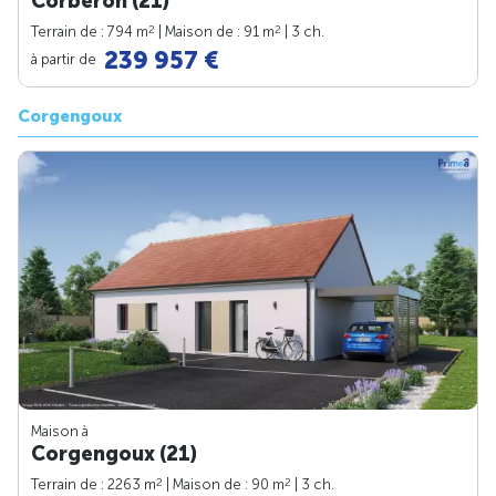
Corberon (21)
2
2
Terrain de : 794 m
| Maison de : 91 m
| 3 ch.
239 957 €
à partir de
Corgengoux
Maison à
Corgengoux (21)
2
2
Terrain de : 2263 m
| Maison de : 90 m
| 3 ch.