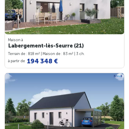
Maison à
Labergement-lès-Seurre (21)
2
2
Terrain de : 818 m
| Maison de : 83 m
| 3 ch.
194 348 €
à partir de