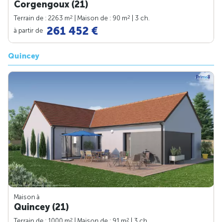
Corgengoux (21)
2
2
Terrain de : 2263 m
| Maison de : 90 m
| 3 ch.
261 452 €
à partir de
Quincey
Maison à
Quincey (21)
2
2
Terrain de : 1000 m
| Maison de : 91 m
| 3 ch.