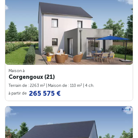
Maison à
Corgengoux (21)
2
2
Terrain de : 2263 m
| Maison de : 110 m
| 4 ch.
265 575 €
à partir de