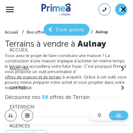
Étude gratuite
Aulnay
Accueil
Nos offres de terrain
Vienne
Terrains à vendre à
Aulnay
ACCUEIL
Vous avez le projet de faire construire une maison ? La
construction d'une maison implique d'acheter en même temps
le terrain qui accueillera votre futur foyer. C'est pourquoi Primeâ
MAISONS
vous propose un outil personnalisé d'
offres de maison et de terrain
à acquérir. Grâce à cet outil, vous
pouvez mieux préparer votre achat et vous projeter dans votre
nouvel habitat.
OFFRES
Découvrez nos
58
offres de Terrain
EXTENSION
AGENCES