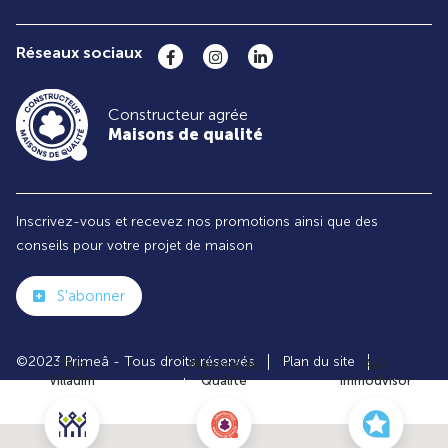
Réseaux sociaux
Constructeur agrée
Maisons de qualité
Inscrivez-vous et recevez nos promotions ainsi que des
conseils pour votre projet de maison
S'abonner
©2023 Primeâ - Tous droits réservés
Plan du site
Club
Maisons de
Avis
Villadim
Qualité
Immodvisor
Paramètres des cookies
Politiques de Confidentialités
Mentions légales
Recrutement
Parrainer un ami
Le groupe VILLADIM