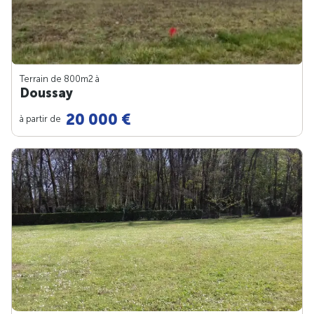
Terrain de 800m
2
à
Doussay
20 000 €
à partir de