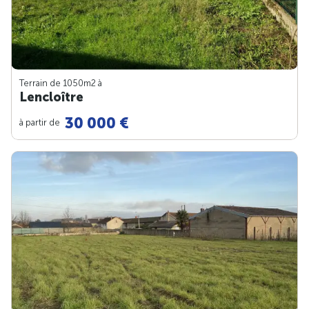
Terrain de 1050m
2
à
Lencloître
30 000 €
à partir de