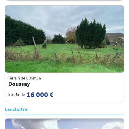
Terrain de 686m
2
à
Doussay
16 000 €
à partir de
Lencloître