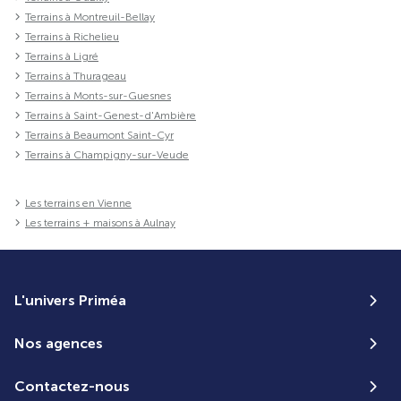
Terrains à Montreuil-Bellay
Terrains à Richelieu
Terrains à Ligré
Terrains à Thurageau
Terrains à Monts-sur-Guesnes
Terrains à Saint-Genest-d'Ambière
Terrains à Beaumont Saint-Cyr
Terrains à Champigny-sur-Veude
Les terrains en Vienne
Les terrains + maisons à Aulnay
L'univers Priméa
Nos agences
Contactez-nous