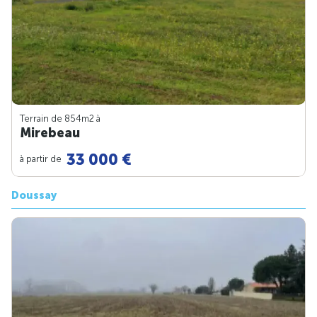
Terrain de 854m
2
à
Mirebeau
33 000 €
à partir de
Doussay