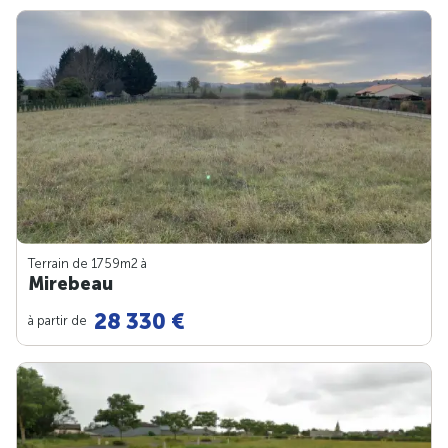
Terrain de 1759m
2
à
Mirebeau
28 330 €
à partir de