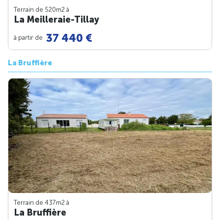
Terrain de 520m
2
à
La Meilleraie-Tillay
37 440 €
à partir de
La Bruffière
Terrain de 437m
2
à
La Bruffière