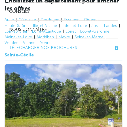
Choisissez un département pour afficher
les offres
CONSEILS
Aube
Côte-d'or
Dordogne
Essonne
Gironde
Haute-Saône
Ille-et-Vilaine
Indre-et-Loire
Jura
Landes
NOUS CONNAÎTRE
Loir-et-Cher
Loire-Atlantique
Loiret
Lot-et-Garonne
Maine-et-Loire
Morbihan
Nièvre
Seine-et-Marne
Vendée
Vienne
Yonne
TÉLÉCHARGER NOS BROCHURES
Sainte-Cécile