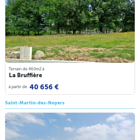
Terrain de 460m
2
à
La Bruffière
40 656 €
à partir de
Saint-Martin-des-Noyers