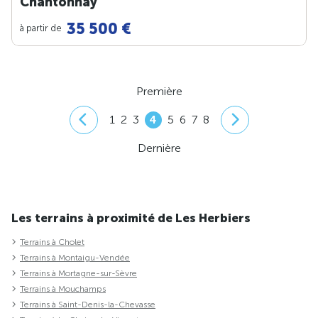
Chantonnay
35 500 €
à partir de
Première
1
2
3
4
5
6
7
8
Dernière
Les terrains à proximité de Les Herbiers
Terrains à Cholet
Terrains à Montaigu-Vendée
Terrains à Mortagne-sur-Sèvre
Terrains à Mouchamps
Terrains à Saint-Denis-la-Chevasse