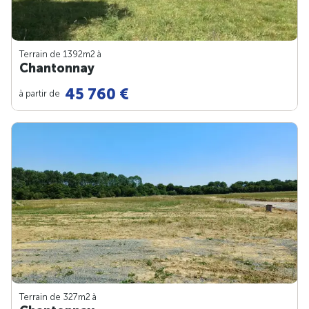
Terrain de 1392m
2
à
Chantonnay
45 760 €
à partir de
Terrain de 327m
2
à