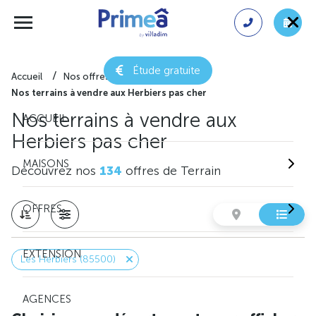
Étude gratuite
Accueil
Nos offres de terrain
Nos terrains à vendre aux Herbiers pas cher
Nos terrains à vendre aux
ACCUEIL
Herbiers pas cher
MAISONS
Découvrez nos
134
offres de Terrain
OFFRES
EXTENSION
Les Herbiers (85500)
AGENCES