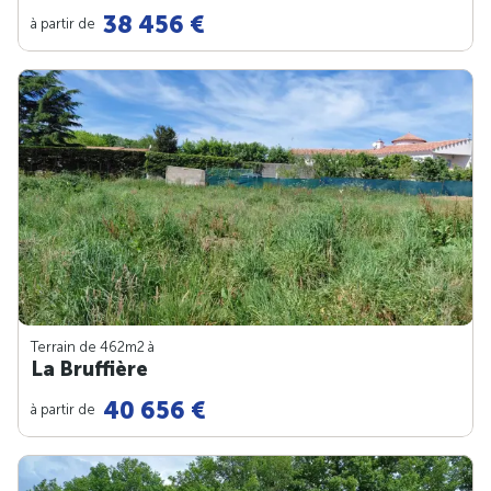
38 456 €
à partir de
Terrain de 462m
2
à
La Bruffière
40 656 €
à partir de