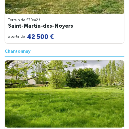
Terrain de 570m
2
à
Saint-Martin-des-Noyers
42 500 €
à partir de
Chantonnay