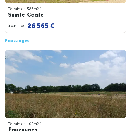
Terrain de 385m
2
à
Sainte-Cécile
26 565 €
à partir de
Pouzauges
Terrain de 400m
2
à
Pouzauges