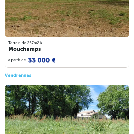
Terrain de 257m
2
à
Mouchamps
33 000 €
à partir de
Vendrennes