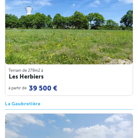
Terrain de 278m
2
à
Les Herbiers
39 500 €
à partir de
La Gaubretière