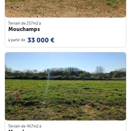
Terrain de 257m
2
à
Mouchamps
33 000 €
à partir de
Terrain de 467m
2
à