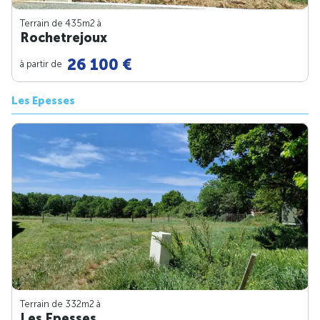
Terrain de 435m
2
à
Rochetrejoux
26 100 €
à partir de
Les Epesses
Terrain de 332m
2
à
Les Epesses