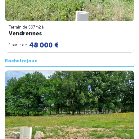
Terrain de 597m
2
à
Vendrennes
48 000 €
à partir de
Rochetrejoux