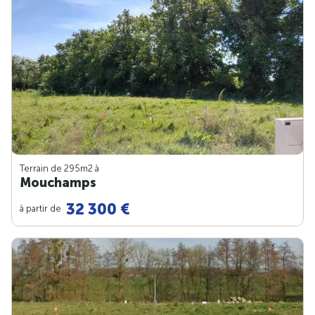
Terrain de 295m
2
à
Mouchamps
32 300 €
à partir de