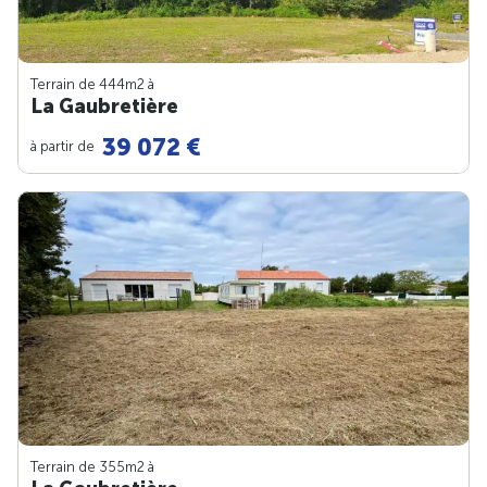
Terrain de 444m
2
à
La Gaubretière
39 072 €
à partir de
Terrain de 355m
2
à