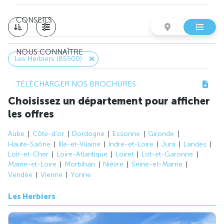
CONSEILS
NOUS CONNAÎTRE
Les Herbiers (85500)
TÉLÉCHARGER NOS BROCHURES
Choisissez un département pour afficher
les offres
Aube
Côte-d'or
Dordogne
Essonne
Gironde
Haute-Saône
Ille-et-Vilaine
Indre-et-Loire
Jura
Landes
Loir-et-Cher
Loire-Atlantique
Loiret
Lot-et-Garonne
Maine-et-Loire
Morbihan
Nièvre
Seine-et-Marne
Vendée
Vienne
Yonne
Les Herbiers