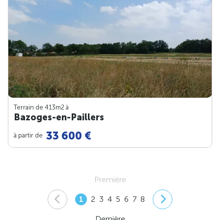
Terrain de 413m
2
à
Bazoges-en-Paillers
33 600 €
à partir de
Première
1
2
3
4
5
6
7
8
Dernière