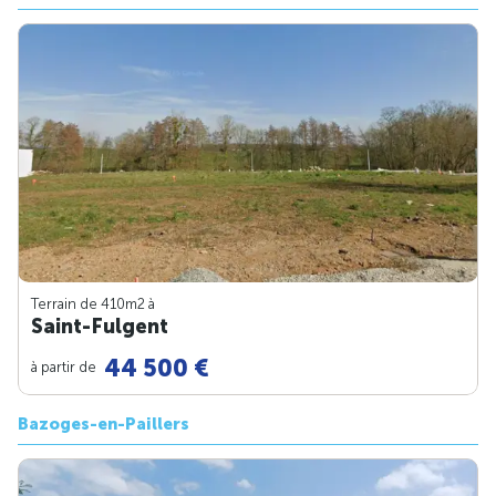
Terrain de 410m
2
à
Saint-Fulgent
44 500 €
à partir de
Bazoges-en-Paillers