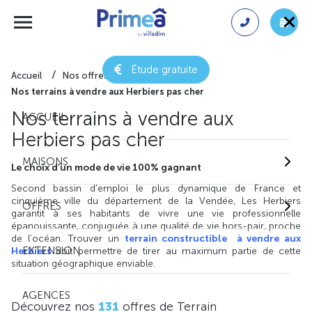
Étude gratuite
Accueil
Nos offres de terrain
Nos terrains à vendre aux Herbiers pas cher
Nos terrains à vendre aux
ACCUEIL
Herbiers pas cher
MAISONS
Le choix d’un mode de vie 100% gagnant
Second bassin d'emploi le plus dynamique de France et
cinquième ville du département de la Vendée, Les Herbiers
OFFRES
garantit à ses habitants de vivre une vie professionnelle
épanouissante, conjuguée à une qualité de vie hors-pair, proche
de l’océan. Trouver un
terrain constructible à vendre aux
EXTENSION
Herbiers
doit permettre de tirer au maximum partie de cette
situation géographique enviable.
AGENCES
Découvrez nos
131
offres de Terrain