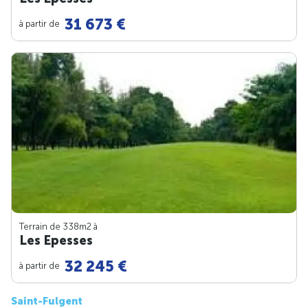
31 673 €
à partir de
Terrain de 338m
2
à
Les Epesses
32 245 €
à partir de
Saint-Fulgent