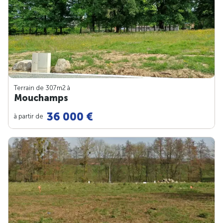
Terrain de 307m
2
à
Mouchamps
36 000 €
à partir de