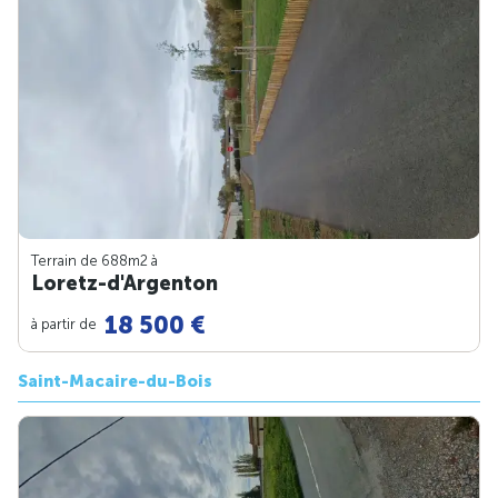
Terrain de 688m
2
à
Loretz-d'Argenton
18 500 €
à partir de
Saint-Macaire-du-Bois