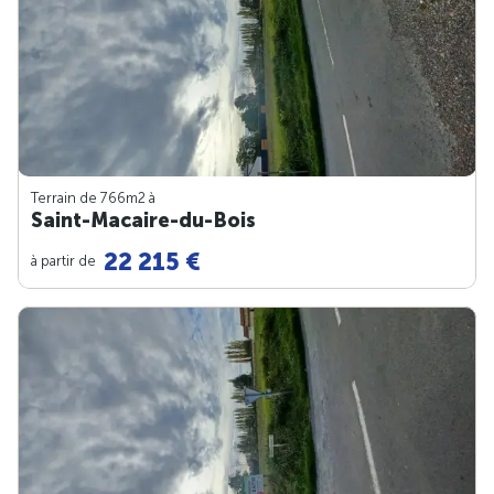
Terrain de 766m
2
à
Saint-Macaire-du-Bois
22 215 €
à partir de