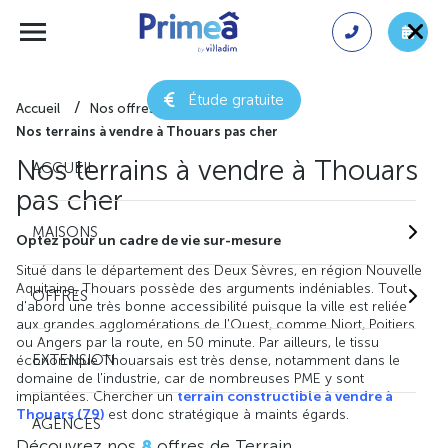
Étude gratuite
Accueil
Nos offres de terrain
Nos terrains à vendre à Thouars pas cher
Nos terrains à vendre à Thouars
ACCUEIL
pas cher
MAISONS
Optez pour un cadre de vie sur-mesure
Situé dans le département des Deux Sèvres, en région Nouvelle
Aquitaine, Thouars possède des arguments indéniables. Tout
OFFRES
d'abord une très bonne accessibilité puisque la ville est reliée
aux grandes agglomérations de l'Ouest, comme Niort, Poitiers
ou Angers par la route, en 50 minute. Par ailleurs, le tissu
EXTENSION
économique Thouarsais est très dense, notamment dans le
domaine de l'industrie, car de nombreuses PME y sont
implantées. Chercher un
terrain constructible à vendre à
Thouars (79)
est donc stratégique à maints égards.
AGENCES
Découvrez nos
8
offres de Terrain