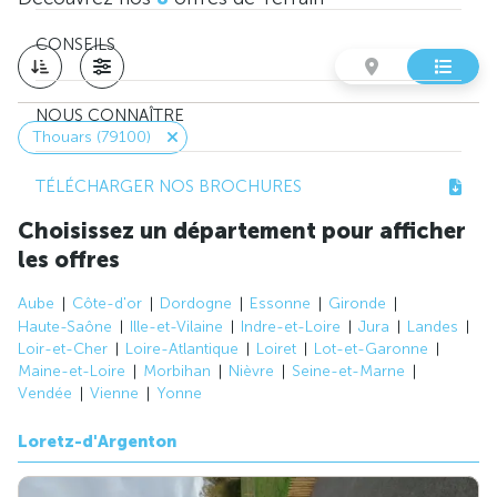
CONSEILS
NOUS CONNAÎTRE
Thouars (79100)
TÉLÉCHARGER NOS BROCHURES
Choisissez un département pour afficher
les offres
Aube
Côte-d'or
Dordogne
Essonne
Gironde
Haute-Saône
Ille-et-Vilaine
Indre-et-Loire
Jura
Landes
Loir-et-Cher
Loire-Atlantique
Loiret
Lot-et-Garonne
Maine-et-Loire
Morbihan
Nièvre
Seine-et-Marne
Vendée
Vienne
Yonne
Loretz-d'Argenton