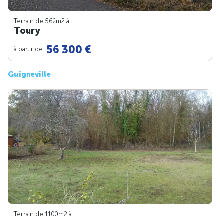
Terrain de 562m
2
à
Toury
56 300 €
à partir de
Guigneville
Terrain de 1100m
2
à