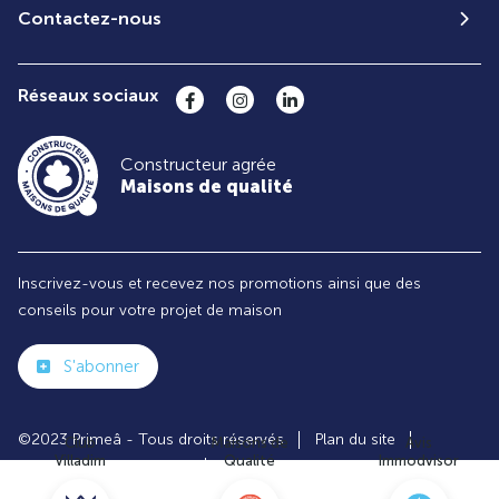
Contactez-nous
Réseaux sociaux
Constructeur agrée
Maisons de qualité
Inscrivez-vous et recevez nos promotions ainsi que des
conseils pour votre projet de maison
S'abonner
©2023 Primeâ - Tous droits réservés
Plan du site
Club
Maisons de
Avis
Villadim
Qualité
Immodvisor
Paramètres des cookies
Politiques de Confidentialités
Mentions légales
Recrutement
Parrainer un ami