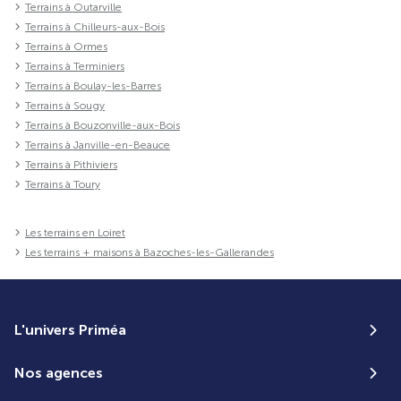
Terrains à Outarville
Terrains à Chilleurs-aux-Bois
Terrains à Ormes
Terrains à Terminiers
Terrains à Boulay-les-Barres
Terrains à Sougy
Terrains à Bouzonville-aux-Bois
Terrains à Janville-en-Beauce
Terrains à Pithiviers
Terrains à Toury
Les terrains en Loiret
Les terrains + maisons à Bazoches-les-Gallerandes
L'univers Priméa
Nos agences