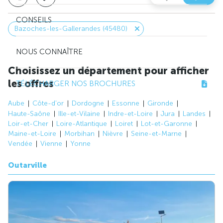
CONSEILS
Bazoches-les-Gallerandes (45480)
NOUS CONNAÎTRE
Choisissez un département pour afficher
les offres
TÉLÉCHARGER NOS BROCHURES
Aube
Côte-d'or
Dordogne
Essonne
Gironde
Haute-Saône
Ille-et-Vilaine
Indre-et-Loire
Jura
Landes
Loir-et-Cher
Loire-Atlantique
Loiret
Lot-et-Garonne
Maine-et-Loire
Morbihan
Nièvre
Seine-et-Marne
Vendée
Vienne
Yonne
Outarville