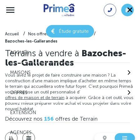
Étude gratuite
Accueil
Nos offres de terrain
Loiret
Bazoches-les-Gallerandes
Terrains à vendre à
Bazoches-
ACCUEIL
les-Gallerandes
MAISONS
Vous avez le projet de faire construire une maison ? La
construction d'une maison implique d'acheter en même temps
le terrain qui accueillera votre futur foyer. C'est pourquoi Primeâ
vous propose un outil personnalisé d'
OFFRES
offres de maison et de terrain
à acquérir. Grâce à cet outil, vous
pouvez mieux préparer votre achat et vous projeter dans votre
nouvel habitat.
EXTENSION
Découvrez nos
156
offres de Terrain
AGENCES