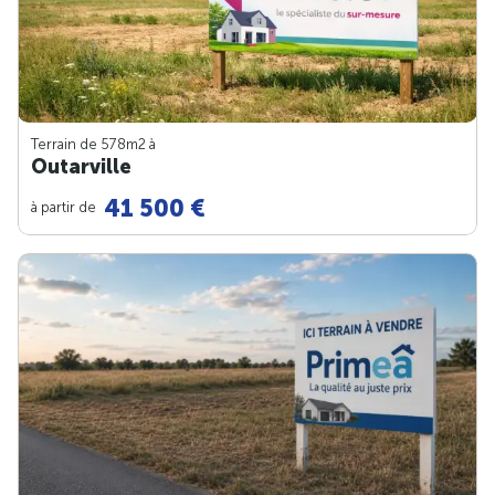
Terrain de 578m
2
à
Outarville
41 500 €
à partir de