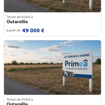
Terrain de 651m
2
à
Outarville
49 000 €
à partir de
Terrain de 651m
2
à
Outarville