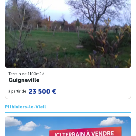
Terrain de 1100m
2
à
Guigneville
23 500 €
à partir de
Pithiviers-le-Vieil