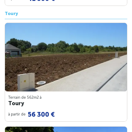
Toury
Terrain de 562m
2
à
Toury
56 300 €
à partir de