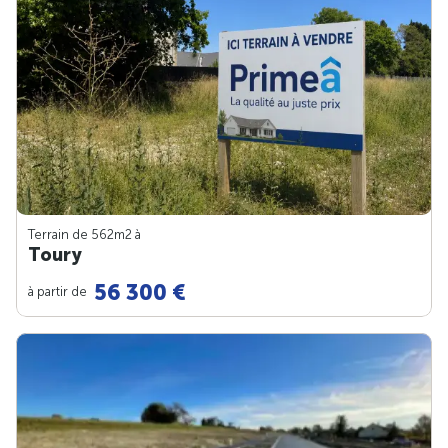
Terrain de 562m
2
à
Toury
56 300 €
à partir de