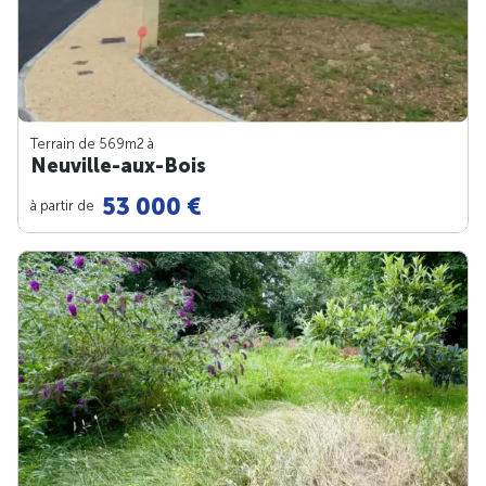
Terrain de 569m
2
à
Neuville-aux-Bois
53 000 €
à partir de