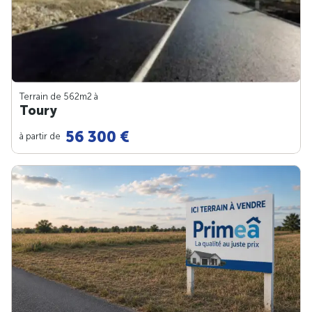
Terrain de 562m
2
à
Toury
56 300 €
à partir de