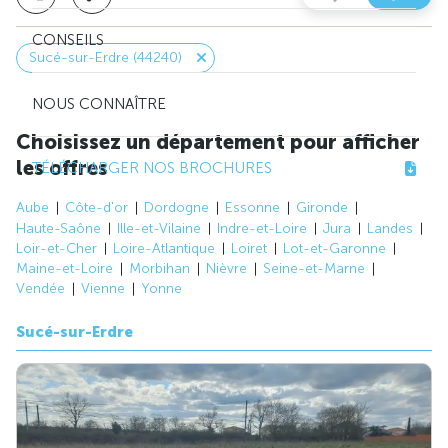
CONSEILS
Sucé-sur-Erdre (44240)
NOUS CONNAÎTRE
Choisissez un département pour afficher
les offres
TÉLÉCHARGER NOS BROCHURES
Aube
Côte-d'or
Dordogne
Essonne
Gironde
Haute-Saône
Ille-et-Vilaine
Indre-et-Loire
Jura
Landes
Loir-et-Cher
Loire-Atlantique
Loiret
Lot-et-Garonne
Maine-et-Loire
Morbihan
Nièvre
Seine-et-Marne
Vendée
Vienne
Yonne
Sucé-sur-Erdre