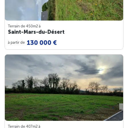
Terrain de 450m
2
à
Saint-Mars-du-Désert
130 000 €
à partir de
Terrain de 407m
2
à