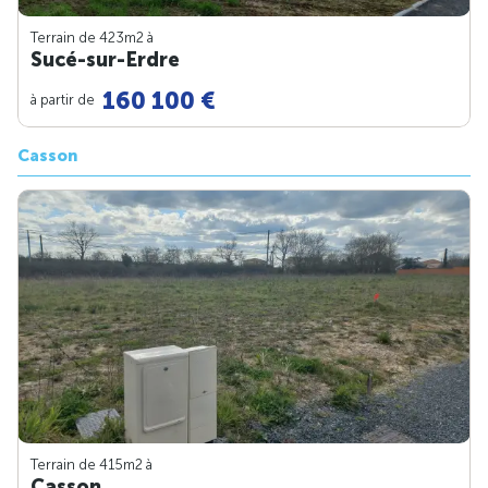
Terrain de 423m
2
à
Sucé-sur-Erdre
160 100 €
à partir de
Casson
Terrain de 415m
2
à
Casson