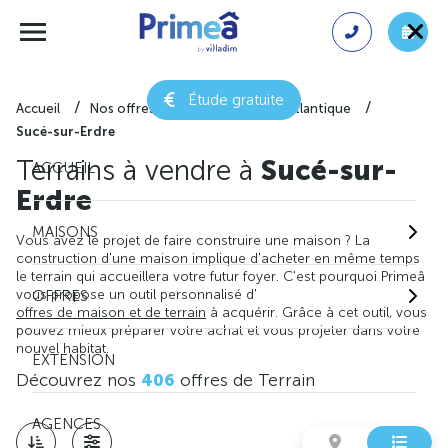
Étude gratuite
Accueil
Nos offres de terrain
Loire-Atlantique
Sucé-sur-Erdre
Terrains à vendre à
Sucé-sur-
ACCUEIL
Erdre
MAISONS
Vous avez le projet de faire construire une maison ? La
construction d'une maison implique d'acheter en même temps
le terrain qui accueillera votre futur foyer. C'est pourquoi Primeâ
vous propose un outil personnalisé d'
OFFRES
offres de maison et de terrain
à acquérir. Grâce à cet outil, vous
pouvez mieux préparer votre achat et vous projeter dans votre
nouvel habitat.
EXTENSION
Découvrez nos
406
offres de Terrain
AGENCES