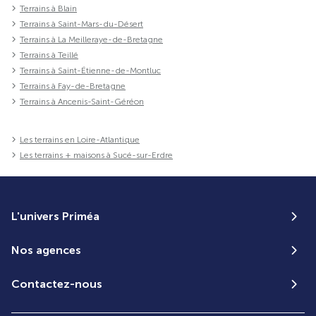
Terrains à Blain
Terrains à Saint-Mars-du-Désert
Terrains à La Meilleraye-de-Bretagne
Terrains à Teillé
Terrains à Saint-Étienne-de-Montluc
Terrains à Fay-de-Bretagne
Terrains à Ancenis-Saint-Géréon
Les terrains en Loire-Atlantique
Les terrains + maisons à Sucé-sur-Erdre
L'univers Priméa
Nos agences
Contactez-nous