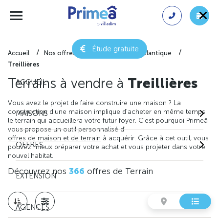
Étude gratuite
Accueil
Nos offres de terrain
Loire-Atlantique
Treillières
Terrains à vendre à
Treillières
ACCUEIL
Vous avez le projet de faire construire une maison ? La
construction d'une maison implique d'acheter en même temps
MAISONS
le terrain qui accueillera votre futur foyer. C'est pourquoi Primeâ
vous propose un outil personnalisé d'
offres de maison et de terrain
à acquérir. Grâce à cet outil, vous
OFFRES
pouvez mieux préparer votre achat et vous projeter dans votre
nouvel habitat.
Découvrez nos
366
offres de Terrain
EXTENSION
AGENCES