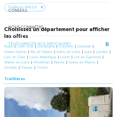
Treillières (44119)
CONSEILS
NOUS CONNAÎTRE
Choisissez un département pour afficher
les offres
TÉLÉCHARGER NOS BROCHURES
Aube
Côte-d'or
Dordogne
Essonne
Gironde
Haute-Saône
Ille-et-Vilaine
Indre-et-Loire
Jura
Landes
Loir-et-Cher
Loire-Atlantique
Loiret
Lot-et-Garonne
Maine-et-Loire
Morbihan
Nièvre
Seine-et-Marne
Vendée
Vienne
Yonne
Treillières