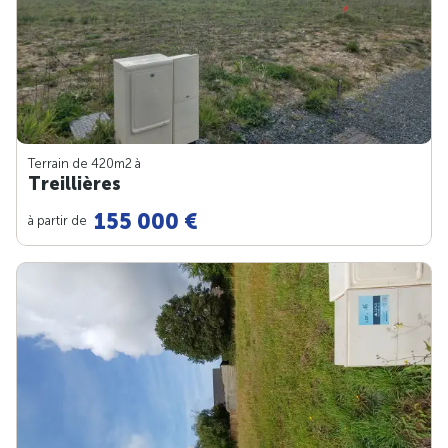
Terrain de 420m
2
à
Treillières
155 000 €
à partir de