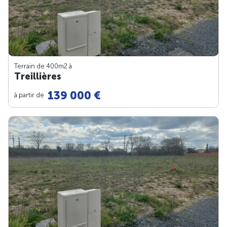
Terrain de 400m
2
à
Treillières
139 000 €
à partir de