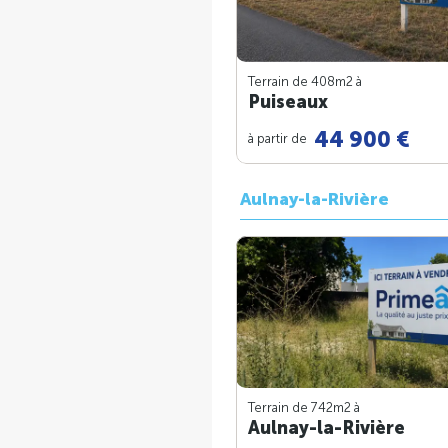
Terrain de 408m
2
à
Puiseaux
44 900 €
à partir de
Aulnay-la-Rivière
Terrain de 742m
2
à
Aulnay-la-Rivière