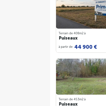
Terrain de 408m
2
à
Puiseaux
44 900 €
à partir de
Terrain de 453m
2
à
Puiseaux