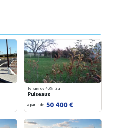
Terrain de 439m
2
à
Puiseaux
50 400 €
à partir de