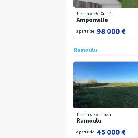
Terrain de 500m
2
à
Amponville
98 000 €
à partir de
Ramoulu
Terrain de 851m
2
à
Ramoulu
45 000 €
à partir de