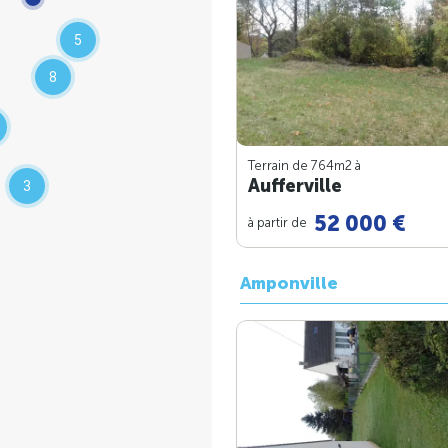
5
8
Terrain de 764m
2
à
Aufferville
3
52 000 €
à partir de
Amponville