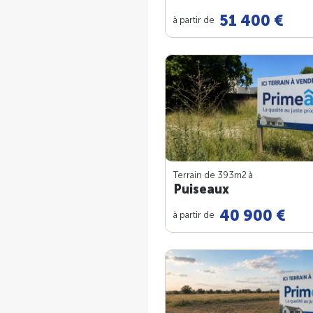
51 400 €
à partir de
Terrain de 393m
2
à
Puiseaux
40 900 €
à partir de