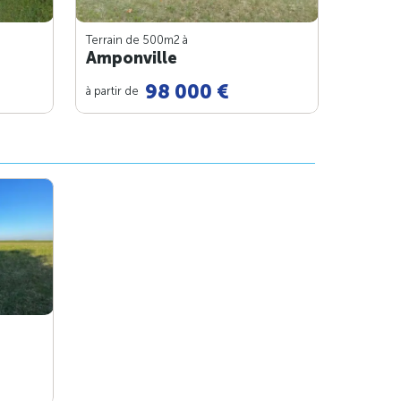
Terrain de 500m
2
à
Amponville
98 000 €
à partir de