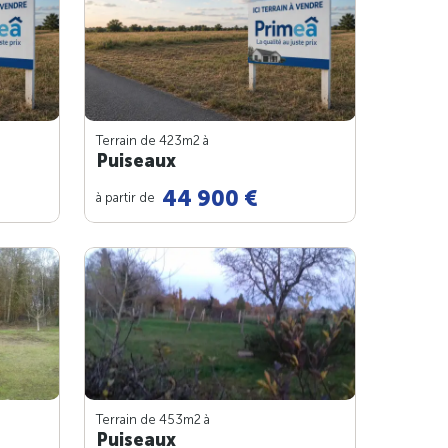
Terrain de 423m
2
à
Puiseaux
44 900 €
à partir de
Terrain de 453m
2
à
Puiseaux