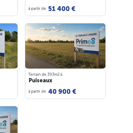
51 400 €
à partir de
Terrain de 393m
2
à
Puiseaux
40 900 €
à partir de