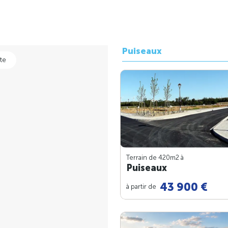
Puiseaux
te
Terrain de 420m
2
à
Puiseaux
43 900 €
à partir de