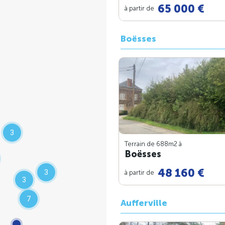
65 000 €
à partir de
Boësses
3
Terrain de 688m
2
à
Boësses
48 160 €
3
à partir de
3
7
Aufferville