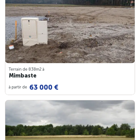
Terrain de 838m
2
à
Mimbaste
63 000 €
à partir de