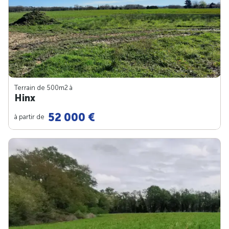
Terrain de 500m
2
à
Hinx
52 000 €
à partir de