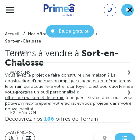
Étude gratuite
Accueil
Nos offres de terrain
Landes
Sort-en-Chalosse
Terrains à vendre à
Sort-en-
ACCUEIL
Chalosse
MAISONS
Vous avez le projet de faire construire une maison ? La
construction d'une maison implique d'acheter en même temps
le terrain qui accueillera votre futur foyer. C'est pourquoi Primeâ
vous propose un outil personnalisé d'
OFFRES
offres de maison et de terrain
à acquérir. Grâce à cet outil, vous
pouvez mieux préparer votre achat et vous projeter dans votre
nouvel habitat.
EXTENSION
Découvrez nos
106
offres de Terrain
AGENCES