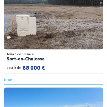
Terrain de 570m
2
à
Sort-en-Chalosse
68 000 €
à partir de
Hinx