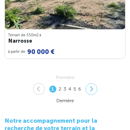
Terrain de 550m
2
à
Narrosse
90 000 €
à partir de
Première
1
2
3
4
5
6
Dernière
Notre accompagnement pour la
recherche de votre terrain et la