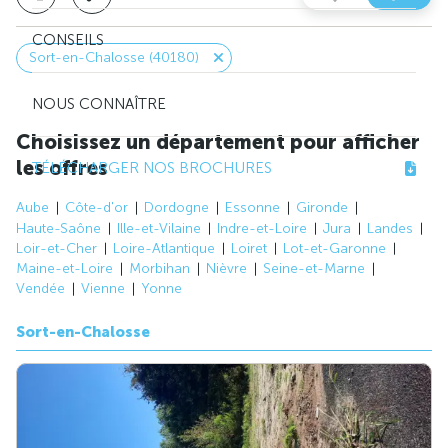
CONSEILS
Sort-en-Chalosse (40180)
NOUS CONNAÎTRE
Choisissez un département pour afficher
les offres
TÉLÉCHARGER NOS BROCHURES
Aube
Côte-d'or
Dordogne
Essonne
Gironde
Haute-Saône
Ille-et-Vilaine
Indre-et-Loire
Jura
Landes
Loir-et-Cher
Loire-Atlantique
Loiret
Lot-et-Garonne
Maine-et-Loire
Morbihan
Nièvre
Seine-et-Marne
Vendée
Vienne
Yonne
Sort-en-Chalosse