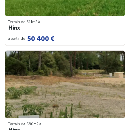
Terrain de 611m
2
à
Hinx
50 400 €
à partir de
Terrain de 580m
2
à