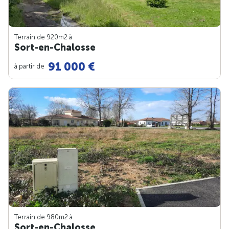
Terrain de 920m
2
à
Sort-en-Chalosse
91 000 €
à partir de
Terrain de 980m
2
à
Sort-en-Chalosse