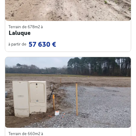
Terrain de 678m
2
à
Laluque
57 630 €
à partir de
Terrain de 660m
2
à