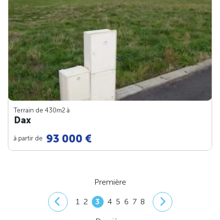
Terrain de 430m
2
à
Dax
93 000 €
à partir de
Première
1
2
3
4
5
6
7
8