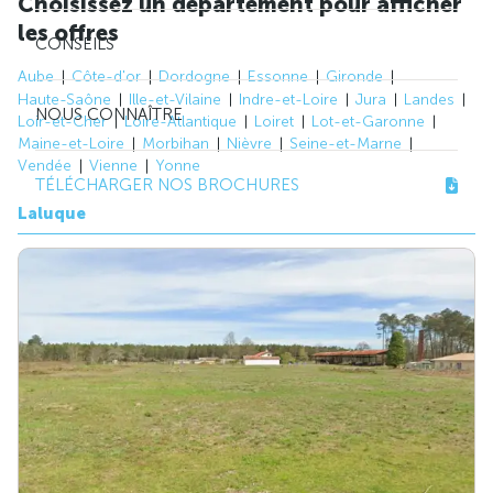
Choisissez un département pour afficher
les offres
CONSEILS
Aube
Côte-d'or
Dordogne
Essonne
Gironde
Haute-Saône
Ille-et-Vilaine
Indre-et-Loire
Jura
Landes
NOUS CONNAÎTRE
Loir-et-Cher
Loire-Atlantique
Loiret
Lot-et-Garonne
Maine-et-Loire
Morbihan
Nièvre
Seine-et-Marne
Vendée
Vienne
Yonne
TÉLÉCHARGER NOS BROCHURES
Laluque