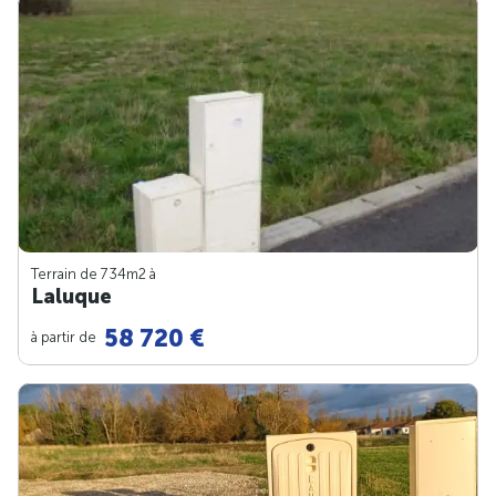
Terrain de 734m
2
à
Laluque
58 720 €
à partir de