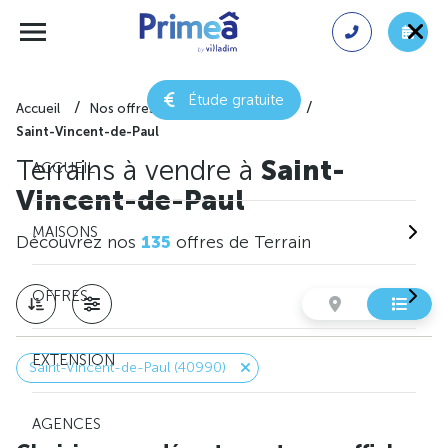
Étude gratuite
Accueil
Nos offres de terrain
Landes
Saint-Vincent-de-Paul
Terrains à vendre à
Saint-
ACCUEIL
Vincent-de-Paul
MAISONS
Découvrez nos
135
offres de Terrain
OFFRES
EXTENSION
Saint-Vincent-de-Paul (40990)
AGENCES