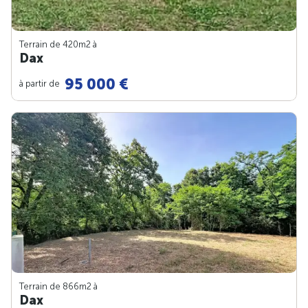
Terrain de 420m
2
à
Dax
95 000 €
à partir de
Terrain de 866m
2
à
Dax