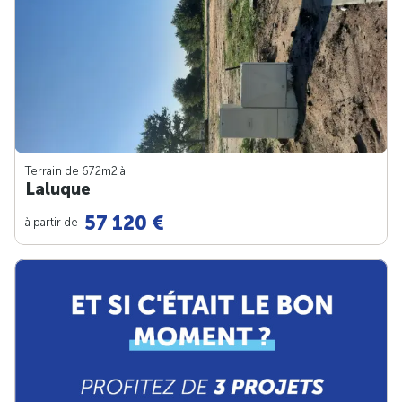
Terrain de 672m
2
à
Laluque
57 120 €
à partir de