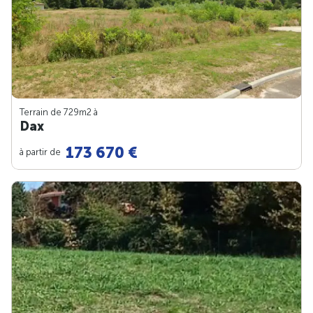
Terrain de 729m
2
à
Dax
173 670 €
à partir de