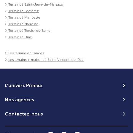
Terrains à Saint-Jean-de-Marsacq
Terrains à Pomarez
Terrains à Mimbaste
Terrains à Narrosse
Terrains à Tercis-les-Bains
Terrains à Hinx
Les terrains en Landes
Les terrains + maisons à Saint-Vincent-de-Paul
L'univers Priméa
Nos agences
Contactez-nous