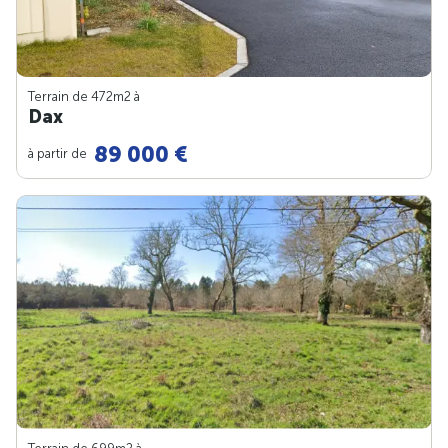
Terrain de 472m
2
à
Dax
89 000 €
à partir de