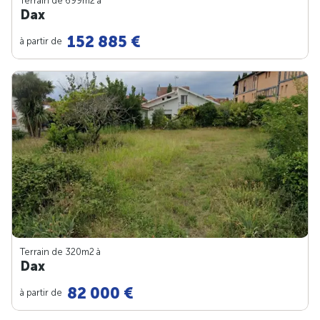
Terrain de 699m
2
à
Dax
152 885 €
à partir de
Terrain de 320m
2
à
Dax
82 000 €
à partir de