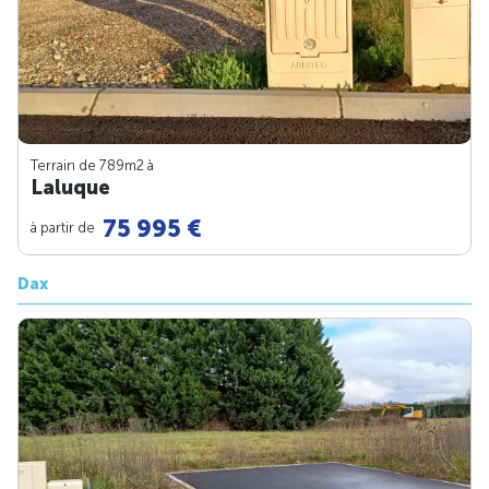
Terrain de 789m
2
à
Laluque
75 995 €
à partir de
Dax