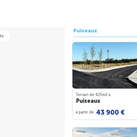
Puiseaux
te
Terrain de 420m
2
à
Puiseaux
43 900 €
à partir de