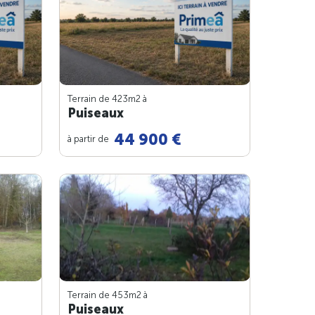
Terrain de 423m
2
à
Puiseaux
44 900 €
à partir de
Terrain de 453m
2
à
Puiseaux