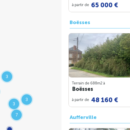
65 000 €
à partir de
Boësses
3
Terrain de 688m
2
à
Boësses
48 160 €
3
à partir de
3
7
Aufferville