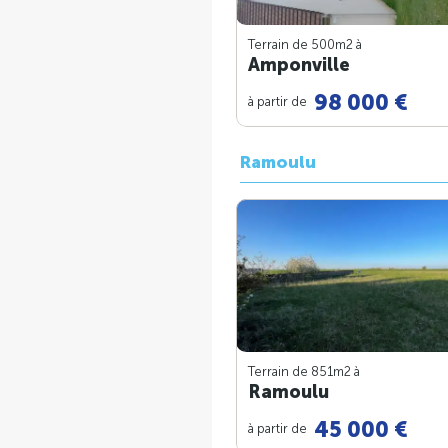
Terrain de 500m
2
à
Amponville
98 000 €
à partir de
Ramoulu
Terrain de 851m
2
à
Ramoulu
45 000 €
à partir de