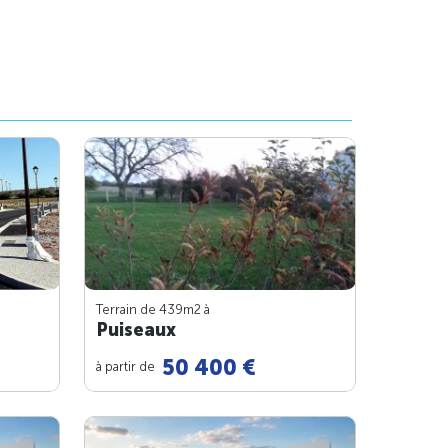
Terrain de 439m
2
à
Puiseaux
50 400 €
à partir de