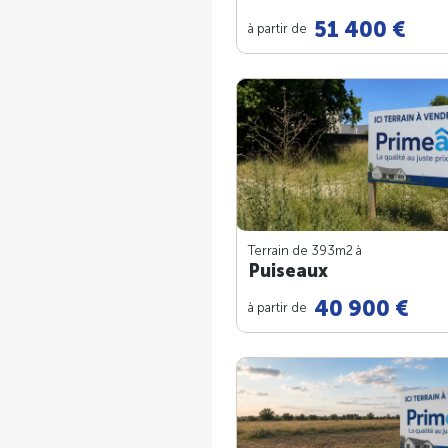
51 400 €
à partir de
Terrain de 393m
2
à
Puiseaux
40 900 €
à partir de