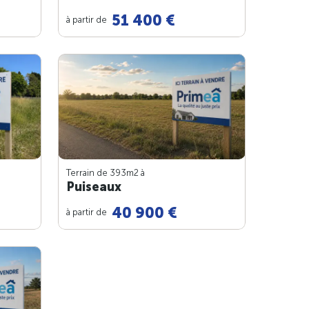
51 400 €
à partir de
Terrain de 393m
2
à
Puiseaux
40 900 €
à partir de