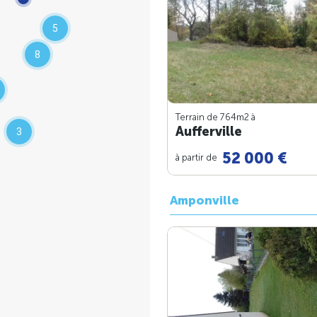
5
8
Terrain de 764m
2
à
Aufferville
3
52 000 €
à partir de
Amponville