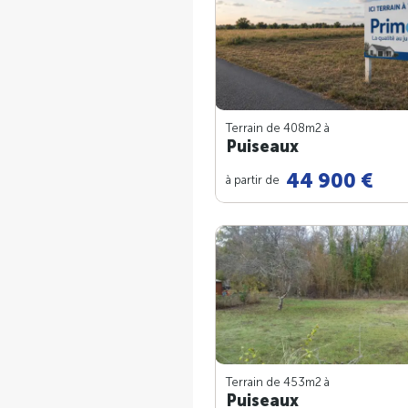
Terrain de 408m
2
à
Puiseaux
44 900 €
à partir de
Terrain de 453m
2
à
Puiseaux