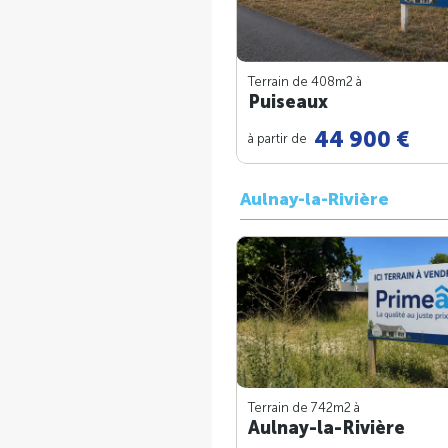
Terrain de 408m
2
à
Puiseaux
44 900 €
à partir de
Aulnay-la-Rivière
Terrain de 742m
2
à
Aulnay-la-Rivière