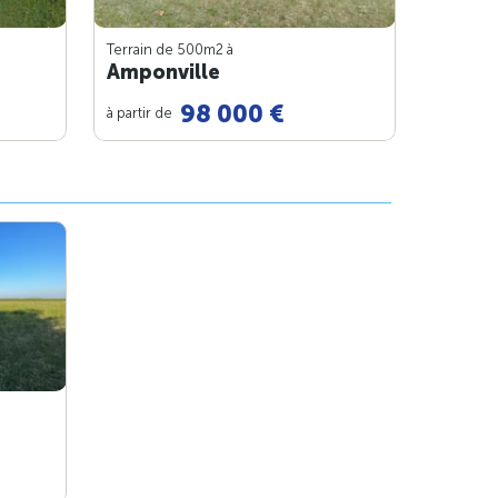
Terrain de 500m
2
à
Amponville
98 000 €
à partir de