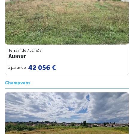
Terrain de 751m
2
à
Aumur
42 056 €
à partir de
Champvans