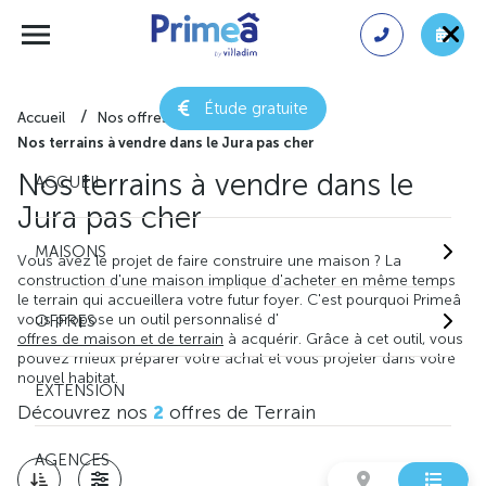
Étude gratuite
Accueil
Nos offres de terrain
Nos terrains à vendre dans le Jura pas cher
Nos terrains à vendre dans le
ACCUEIL
Jura pas cher
MAISONS
Vous avez le projet de faire construire une maison ? La
construction d'une maison implique d'acheter en même temps
le terrain qui accueillera votre futur foyer. C'est pourquoi Primeâ
vous propose un outil personnalisé d'
OFFRES
offres de maison et de terrain
à acquérir. Grâce à cet outil, vous
pouvez mieux préparer votre achat et vous projeter dans votre
nouvel habitat.
EXTENSION
Découvrez nos
2
offres de Terrain
AGENCES