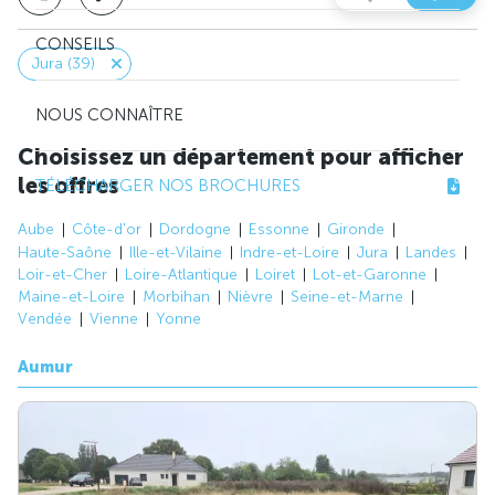
CONSEILS
Jura (39)
NOUS CONNAÎTRE
Choisissez un département pour afficher
les offres
TÉLÉCHARGER NOS BROCHURES
Aube
Côte-d'or
Dordogne
Essonne
Gironde
Haute-Saône
Ille-et-Vilaine
Indre-et-Loire
Jura
Landes
Loir-et-Cher
Loire-Atlantique
Loiret
Lot-et-Garonne
Maine-et-Loire
Morbihan
Nièvre
Seine-et-Marne
Vendée
Vienne
Yonne
Aumur