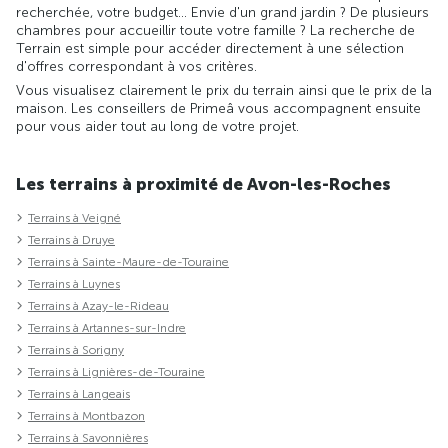
recherchée, votre budget... Envie d'un grand jardin ? De plusieurs
chambres pour accueillir toute votre famille ? La recherche de
Terrain est simple pour accéder directement à une sélection
d'offres correspondant à vos critères.
Vous visualisez clairement le prix du terrain ainsi que le prix de la
maison. Les conseillers de Primeâ vous accompagnent ensuite
pour vous aider tout au long de votre projet.
Les terrains à proximité de Avon-les-Roches
Terrains à Veigné
Terrains à Druye
Terrains à Sainte-Maure-de-Touraine
Terrains à Luynes
Terrains à Azay-le-Rideau
Terrains à Artannes-sur-Indre
Terrains à Sorigny
Terrains à Lignières-de-Touraine
Terrains à Langeais
Terrains à Montbazon
Terrains à Savonnières