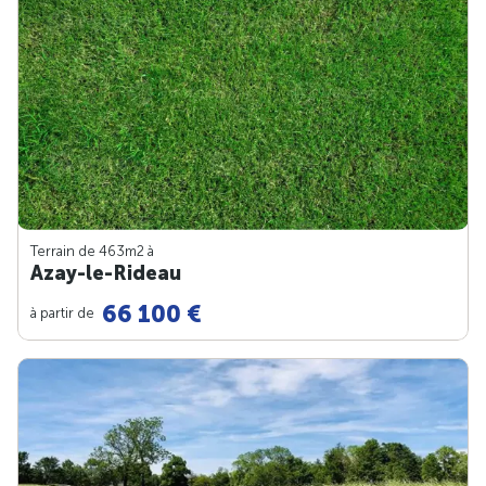
Terrain de 463m
2
à
Azay-le-Rideau
66 100 €
à partir de