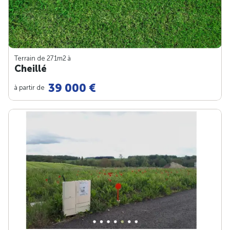
Terrain de 271m
2
à
Cheillé
39 000 €
à partir de