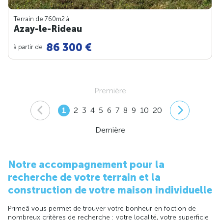
Terrain de 760m
2
à
Azay-le-Rideau
86 300 €
à partir de
Première
1
2
3
4
5
6
7
8
9
10
20
Dernière
Notre accompagnement pour la
recherche de votre terrain et la
construction de votre maison individuelle
Primeâ vous permet de trouver votre bonheur en foction de
nombreux critères de recherche : votre localité, votre superficie