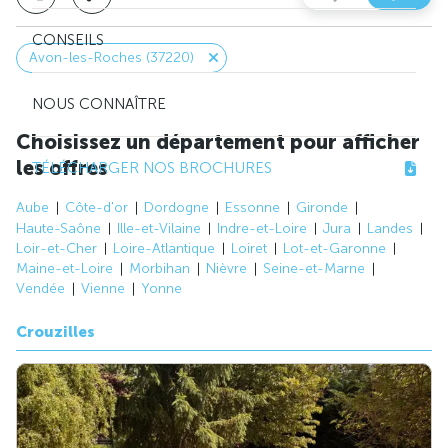
CONSEILS
Avon-les-Roches (37220)
NOUS CONNAÎTRE
Choisissez un département pour afficher
les offres
TÉLÉCHARGER NOS BROCHURES
Aube
Côte-d'or
Dordogne
Essonne
Gironde
Haute-Saône
Ille-et-Vilaine
Indre-et-Loire
Jura
Landes
Loir-et-Cher
Loire-Atlantique
Loiret
Lot-et-Garonne
Maine-et-Loire
Morbihan
Nièvre
Seine-et-Marne
Vendée
Vienne
Yonne
Crouzilles