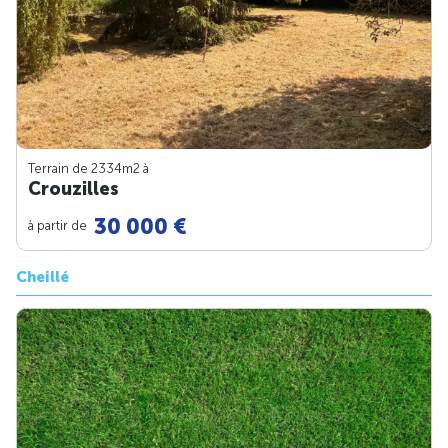
Terrain de 2334m
2
à
Crouzilles
30 000 €
à partir de
Cheillé