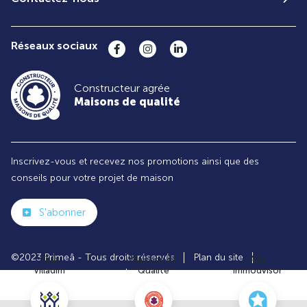
Réseaux sociaux
Constructeur agrée
Maisons de qualité
Inscrivez-vous et recevez nos promotions ainsi que des
conseils pour votre projet de maison
S'abonner
©2023 Primeâ - Tous droits réservés
Plan du site
Club
Maisons de
Avis
Villadim
Qualité
Immodvisor
Paramètres des cookies
Politiques de Confidentialités
Mentions légales
Recrutement
Parrainer un ami
Le groupe VILLADIM