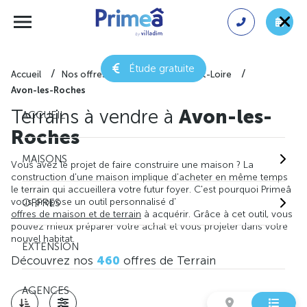
Étude gratuite
Accueil
Nos offres de terrain
Indre-et-Loire
Avon-les-Roches
Terrains à vendre à
Avon-les-
ACCUEIL
Roches
MAISONS
Vous avez le projet de faire construire une maison ? La
construction d'une maison implique d'acheter en même temps
le terrain qui accueillera votre futur foyer. C'est pourquoi Primeâ
vous propose un outil personnalisé d'
OFFRES
offres de maison et de terrain
à acquérir. Grâce à cet outil, vous
pouvez mieux préparer votre achat et vous projeter dans votre
nouvel habitat.
EXTENSION
Découvrez nos
460
offres de Terrain
AGENCES