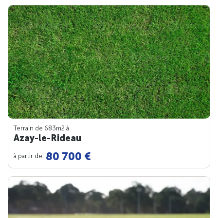
Terrain de 683m
2
à
Azay-le-Rideau
80 700 €
à partir de