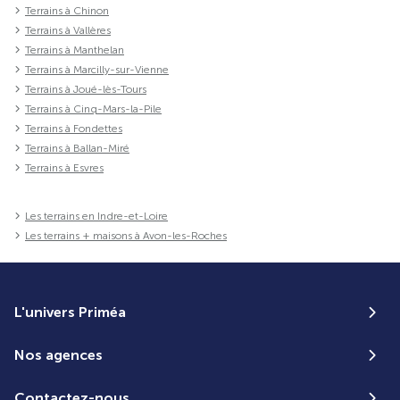
Terrains à Chinon
Terrains à Vallères
Terrains à Manthelan
Terrains à Marcilly-sur-Vienne
Terrains à Joué-lès-Tours
Terrains à Cinq-Mars-la-Pile
Terrains à Fondettes
Terrains à Ballan-Miré
Terrains à Esvres
Les terrains en Indre-et-Loire
Les terrains + maisons à Avon-les-Roches
L'univers Priméa
Nos agences
Contactez-nous