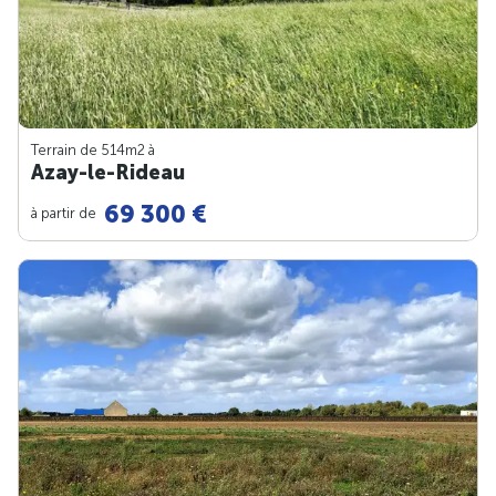
Terrain de 514m
2
à
Azay-le-Rideau
69 300 €
à partir de