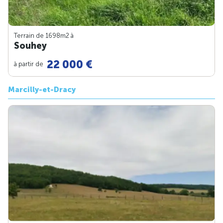
Terrain de 1698m
2
à
Souhey
22 000 €
à partir de
Marcilly-et-Dracy