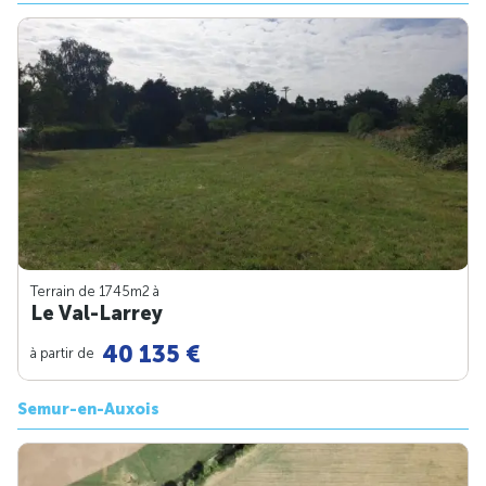
Terrain de 1745m
2
à
Le Val-Larrey
40 135 €
à partir de
Semur-en-Auxois