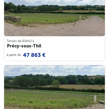
Terrain de 814m
2
à
Précy-sous-Thil
47 863 €
à partir de