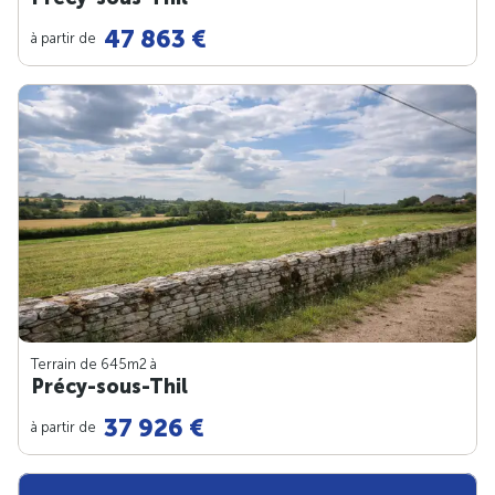
47 863 €
à partir de
Terrain de 645m
2
à
Précy-sous-Thil
37 926 €
à partir de