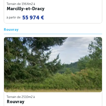
Terrain de 1964m
2
à
Marcilly-et-Dracy
55 974 €
à partir de
Rouvray
Terrain de 2510m
2
à
Rouvray