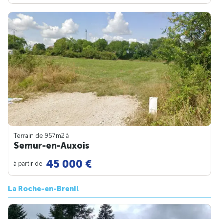
Terrain de 957m
2
à
Semur-en-Auxois
45 000 €
à partir de
La Roche-en-Brenil