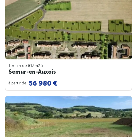
Terrain de 813m
2
à
Semur-en-Auxois
56 980 €
à partir de