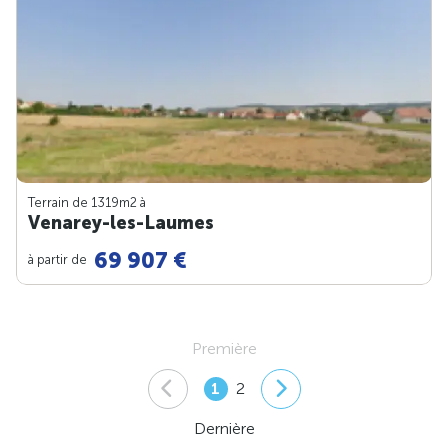
Terrain de 1319m
2
à
Venarey-les-Laumes
69 907 €
à partir de
Première
1
2
Dernière