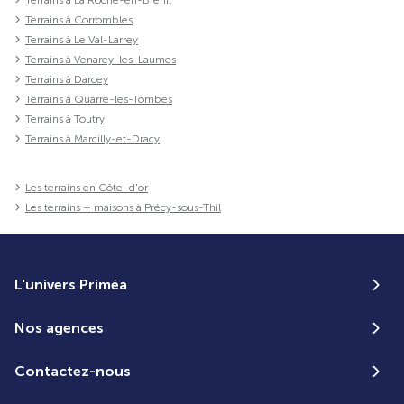
Terrains à Corrombles
Terrains à Le Val-Larrey
Terrains à Venarey-les-Laumes
Terrains à Darcey
Terrains à Quarré-les-Tombes
Terrains à Toutry
Terrains à Marcilly-et-Dracy
Les terrains en Côte-d'or
Les terrains + maisons à Précy-sous-Thil
L'univers Priméa
Nos agences
Contactez-nous