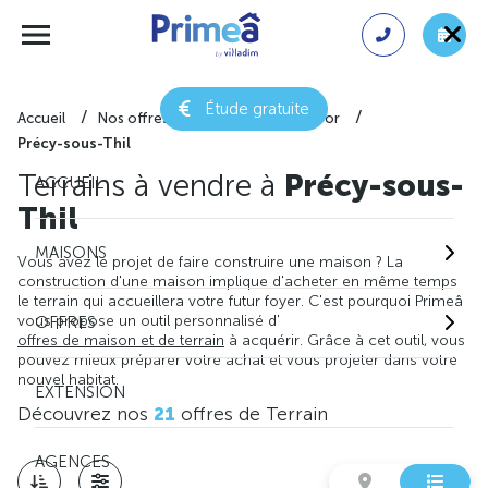
Étude gratuite
Accueil
Nos offres de terrain
Côte-d'or
Précy-sous-Thil
Terrains à vendre à
Précy-sous-
ACCUEIL
Thil
MAISONS
Vous avez le projet de faire construire une maison ? La
construction d'une maison implique d'acheter en même temps
le terrain qui accueillera votre futur foyer. C'est pourquoi Primeâ
vous propose un outil personnalisé d'
OFFRES
offres de maison et de terrain
à acquérir. Grâce à cet outil, vous
pouvez mieux préparer votre achat et vous projeter dans votre
nouvel habitat.
EXTENSION
Découvrez nos
21
offres de Terrain
AGENCES