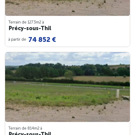
Terrain de 1273m
2
à
Précy-sous-Thil
74 852 €
à partir de
Terrain de 814m
2
à
Précy-sous-Thil