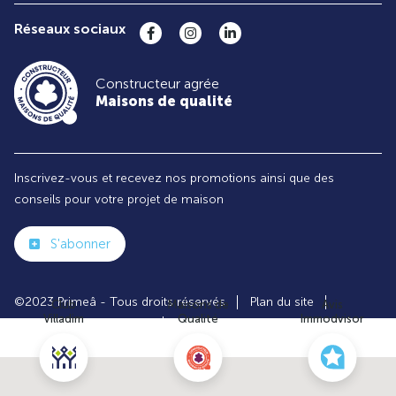
Réseaux sociaux
Constructeur agrée
Maisons de qualité
Inscrivez-vous et recevez nos promotions ainsi que des
conseils pour votre projet de maison
S'abonner
©2023 Primeâ - Tous droits réservés
Plan du site
Club
Maisons de
Avis
Villadim
Qualité
Immodvisor
Paramètres des cookies
Politiques de Confidentialités
Mentions légales
Recrutement
Parrainer un ami
Le groupe VILLADIM