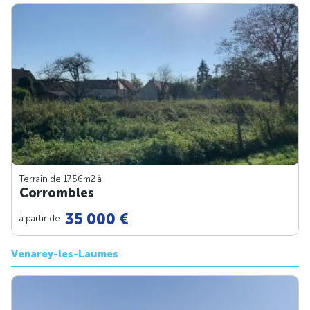
Terrain de 1756m
2
à
Corrombles
35 000 €
à partir de
Venarey-les-Laumes