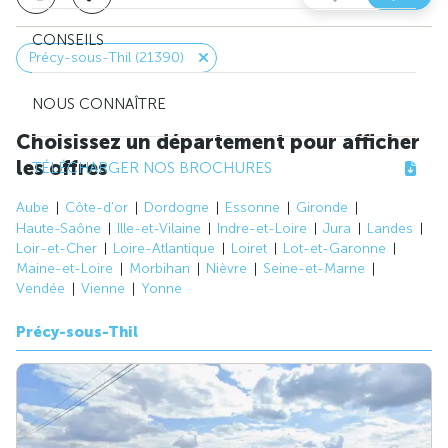
CONSEILS
Précy-sous-Thil (21390)
NOUS CONNAÎTRE
Choisissez un département pour afficher
les offres
TÉLÉCHARGER NOS BROCHURES
Aube
Côte-d'or
Dordogne
Essonne
Gironde
Haute-Saône
Ille-et-Vilaine
Indre-et-Loire
Jura
Landes
Loir-et-Cher
Loire-Atlantique
Loiret
Lot-et-Garonne
Maine-et-Loire
Morbihan
Nièvre
Seine-et-Marne
Vendée
Vienne
Yonne
Précy-sous-Thil