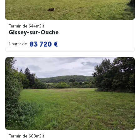
Terrain de 644m
2
à
Gissey-sur-Ouche
83 720 €
à partir de
Terrain de 668m
2
à