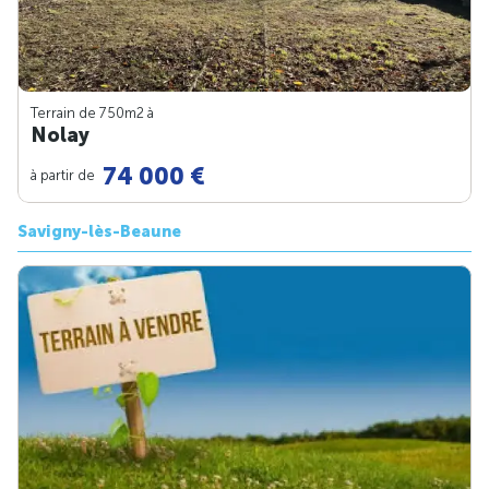
Terrain de 750m
2
à
Nolay
74 000 €
à partir de
Savigny-lès-Beaune