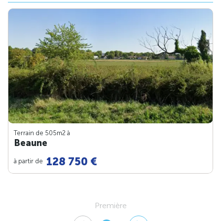
Terrain de 505m
2
à
Beaune
128 750 €
à partir de
Première