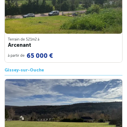
Terrain de 521m
2
à
Arcenant
65 000 €
à partir de
Gissey-sur-Ouche