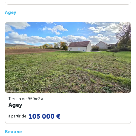
Agey
Terrain de 950m
2
à
Agey
105 000 €
à partir de
Beaune