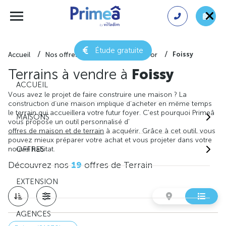
Étude gratuite
Foissy
Accueil
Nos offres de terrain
Côte-d'or
Terrains à vendre à
Foissy
ACCUEIL
Vous avez le projet de faire construire une maison ? La
construction d'une maison implique d'acheter en même temps
le terrain qui accueillera votre futur foyer. C'est pourquoi Primeâ
MAISONS
vous propose un outil personnalisé d'
offres de maison et de terrain
à acquérir. Grâce à cet outil, vous
pouvez mieux préparer votre achat et vous projeter dans votre
nouvel habitat.
OFFRES
Découvrez nos
19
offres de Terrain
EXTENSION
AGENCES