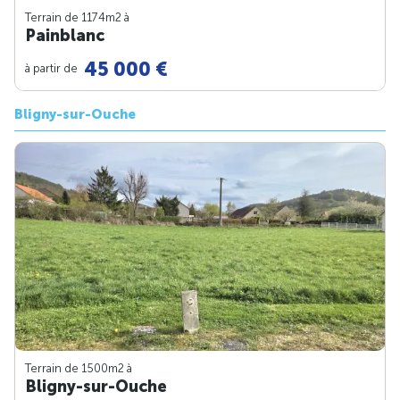
Terrain de 1174m
2
à
Painblanc
45 000 €
à partir de
Bligny-sur-Ouche
Terrain de 1500m
2
à
Bligny-sur-Ouche