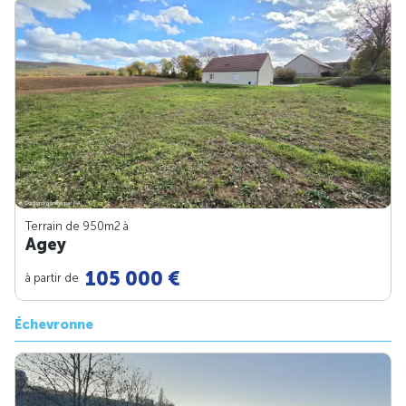
Terrain de 950m
2
à
Agey
105 000 €
à partir de
Échevronne