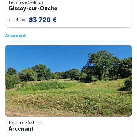
Terrain de 644m
2
à
Gissey-sur-Ouche
83 720 €
à partir de
Arcenant
Terrain de 521m
2
à
Arcenant