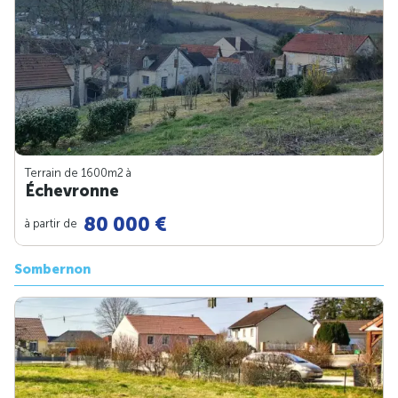
Terrain de 1600m
2
à
Échevronne
80 000 €
à partir de
Sombernon