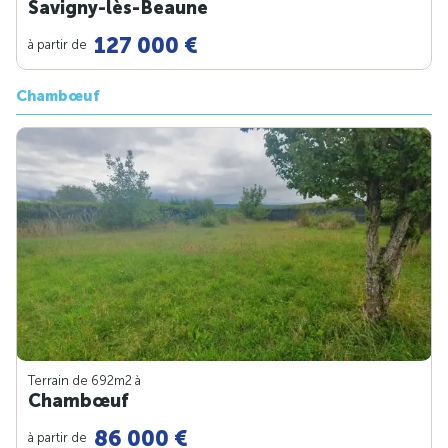
Savigny-lès-Beaune
127 000 €
à partir de
Chambœuf
Terrain de 692m
2
à
Chambœuf
86 000 €
à partir de