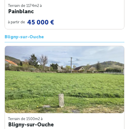
Terrain de 1174m
2
à
Painblanc
45 000 €
à partir de
Bligny-sur-Ouche
Terrain de 1500m
2
à
Bligny-sur-Ouche