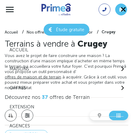
Étude gratuite
Crugey
Accueil
Nos offres de terrain
Côte-d'or
Terrains à vendre à
Crugey
ACCUEIL
Vous avez le projet de faire construire une maison ? La
construction d'une maison implique d'acheter en même temps
le terrain qui accueillera votre futur foyer. C'est pourquoi Primeâ
MAISONS
vous propose un outil personnalisé d'
offres de maison et de terrain
à acquérir. Grâce à cet outil, vous
pouvez mieux préparer votre achat et vous projeter dans votre
nouvel habitat.
OFFRES
Découvrez nos
37
offres de Terrain
EXTENSION
AGENCES