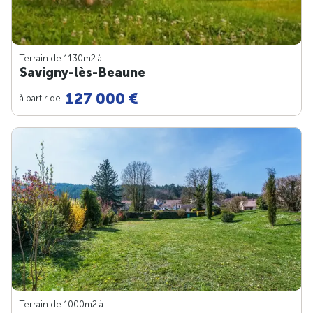
Terrain de 1130m
2
à
Savigny-lès-Beaune
127 000 €
à partir de
Terrain de 1000m
2
à