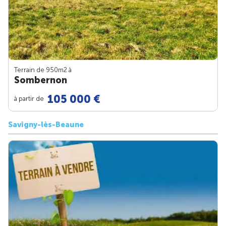
Terrain de 950m
2
à
Sombernon
105 000 €
à partir de
Savigny-lès-Beaune