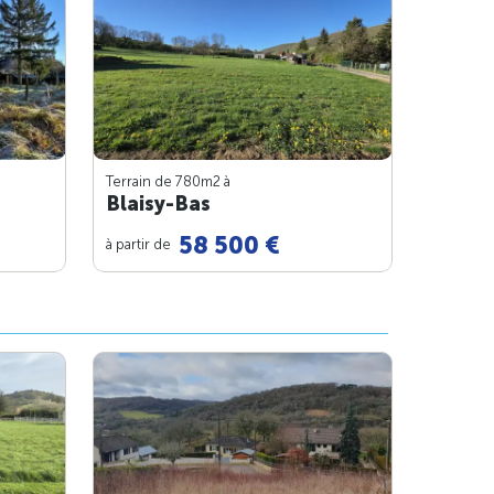
Terrain de 780m
2
à
Blaisy-Bas
58 500 €
à partir de