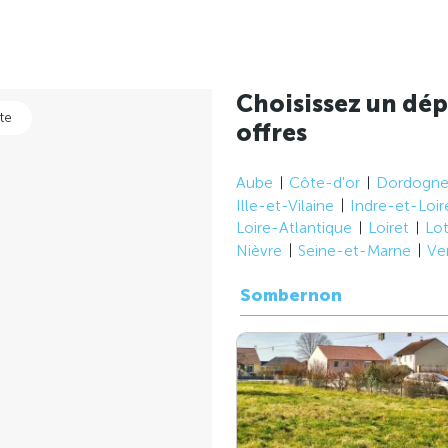
Choisissez un dép
te
offres
Aube
Côte-d'or
Dordogn
Ille-et-Vilaine
Indre-et-Loir
Loire-Atlantique
Loiret
Lo
Nièvre
Seine-et-Marne
Ve
Sombernon