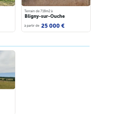
Terrain de 718m
2
à
Bligny-sur-Ouche
25 000 €
à partir de