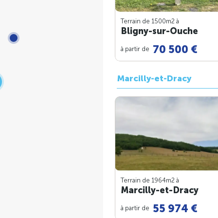
Terrain de 1500m
2
à
Bligny-sur-Ouche
70 500 €
à partir de
Marcilly-et-Dracy
Terrain de 1964m
2
à
Marcilly-et-Dracy
55 974 €
à partir de