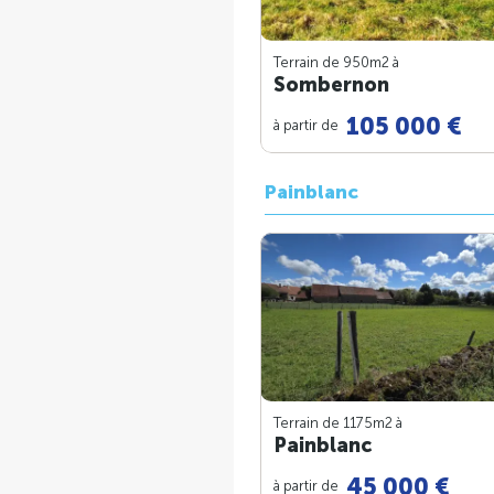
Terrain de 950m
2
à
Sombernon
105 000 €
à partir de
Painblanc
Terrain de 1175m
2
à
Painblanc
45 000 €
à partir de