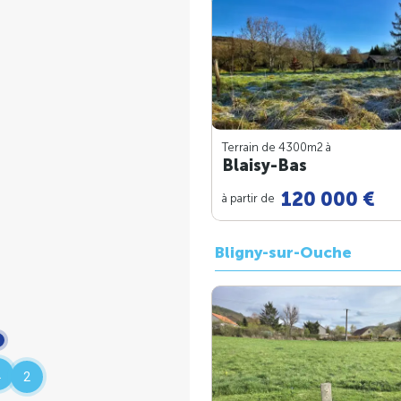
Terrain de 4300m
2
à
Blaisy-Bas
120 000 €
à partir de
Bligny-sur-Ouche
2
2