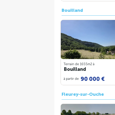
Bouilland
Terrain de 1655m
2
à
Bouilland
90 000 €
à partir de
Fleurey-sur-Ouche