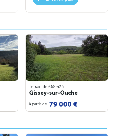
Terrain de 668m
2
à
Gissey-sur-Ouche
79 000 €
à partir de