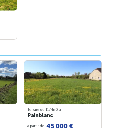
Terrain de 1174m
2
à
Painblanc
45 000 €
à partir de