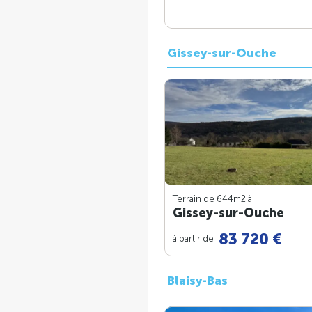
Gissey-sur-Ouche
Terrain de 644m
2
à
Gissey-sur-Ouche
83 720 €
à partir de
Blaisy-Bas