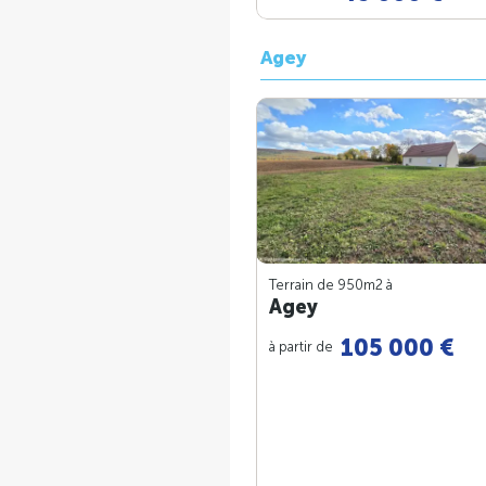
Agey
Terrain de 950m
2
à
Agey
105 000 €
à partir de