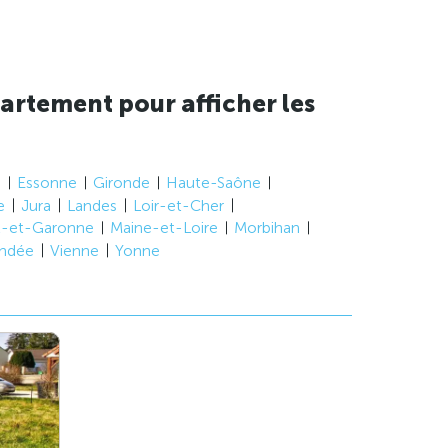
artement pour afficher les
e
Essonne
Gironde
Haute-Saône
e
Jura
Landes
Loir-et-Cher
t-et-Garonne
Maine-et-Loire
Morbihan
ndée
Vienne
Yonne