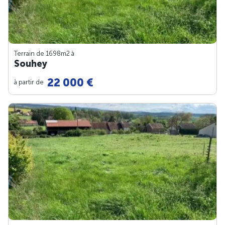
Terrain de 1698m
2
à
Souhey
22 000 €
à partir de