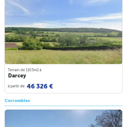
Terrain de 1103m
2
à
Darcey
46 326 €
à partir de
Corrombles