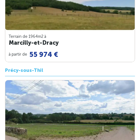
Terrain de 1964m
2
à
Marcilly-et-Dracy
55 974 €
à partir de
Précy-sous-Thil