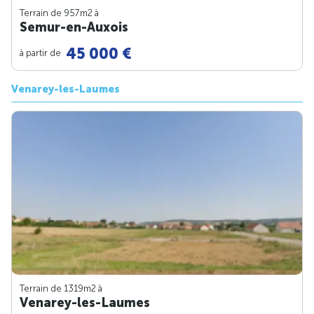
Terrain de 957m
2
à
Semur-en-Auxois
45 000 €
à partir de
Venarey-les-Laumes
Terrain de 1319m
2
à
Venarey-les-Laumes