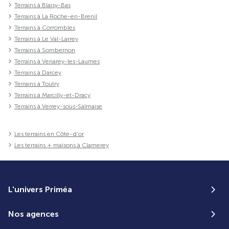
Terrains à Blaisy-Bas
Terrains à La Roche-en-Brenil
Terrains à Corrombles
Terrains à Le Val-Larrey
Terrains à Sombernon
Terrains à Venarey-les-Laumes
Terrains à Darcey
Terrains à Toutry
Terrains à Marcilly-et-Dracy
Terrains à Verrey-sous-Salmaise
Les terrains en Côte-d'or
Les terrains + maisons à Clamerey
L'univers Priméa
Nos agences