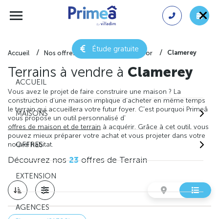
Étude gratuite
Clamerey
Accueil
Nos offres de terrain
Côte-d'or
Terrains à vendre à
Clamerey
ACCUEIL
Vous avez le projet de faire construire une maison ? La
construction d'une maison implique d'acheter en même temps
le terrain qui accueillera votre futur foyer. C'est pourquoi Primeâ
MAISONS
vous propose un outil personnalisé d'
offres de maison et de terrain
à acquérir. Grâce à cet outil, vous
pouvez mieux préparer votre achat et vous projeter dans votre
nouvel habitat.
OFFRES
Découvrez nos
23
offres de Terrain
EXTENSION
AGENCES