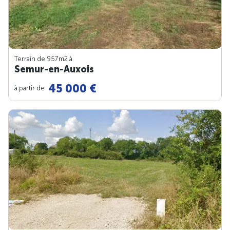
Terrain de 957m
2
à
Semur-en-Auxois
45 000 €
à partir de