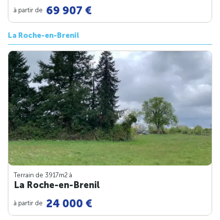
69 907 €
à partir de
La Roche-en-Brenil
Terrain de 3917m
2
à
La Roche-en-Brenil
24 000 €
à partir de