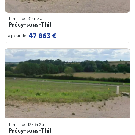
Terrain de 814m
2
à
Précy-sous-Thil
47 863 €
à partir de
Terrain de 1273m
2
à
Précy-sous-Thil