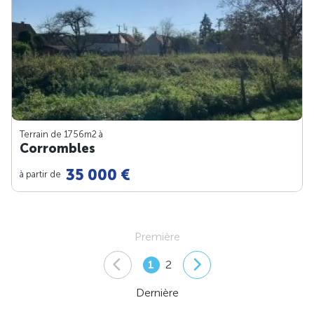
Terrain de 1756m
2
à
Corrombles
35 000 €
à partir de
Première
1
2
Dernière