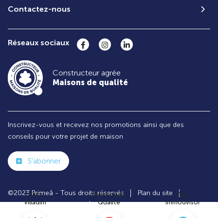
Contactez-nous
Réseaux sociaux
Constructeur agrée
Maisons de qualité
Inscrivez-vous et recevez nos promotions ainsi que des
conseils pour votre projet de maison
S'abonner
©2023 Primeâ - Tous droits réservés
Plan du site
Club
Maisons de
Avis
Villadim
Qualité
Immodvisor
Paramètres des cookies
Politiques de Confidentialités
Mentions légales
Recrutement
Parrainer un ami