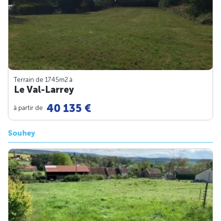
Terrain de 1745m
2
à
Le Val-Larrey
40 135 €
à partir de
Souhey