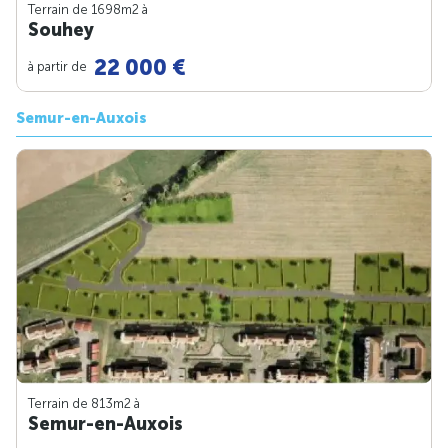
Terrain de 1698m
2
à
Souhey
22 000 €
à partir de
Semur-en-Auxois
Terrain de 813m
2
à
Semur-en-Auxois