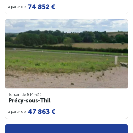
74 852 €
à partir de
Terrain de 814m
2
à
Précy-sous-Thil
47 863 €
à partir de