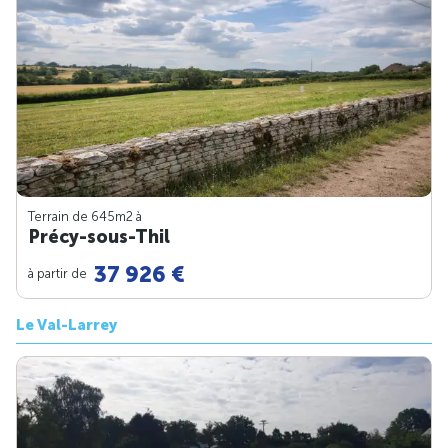
Terrain de 645m
2
à
Précy-sous-Thil
37 926 €
à partir de
Le Val-Larrey