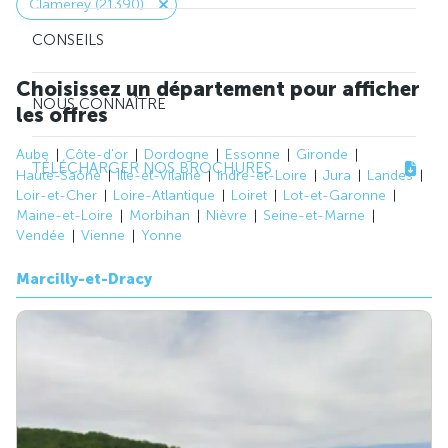
Clamerey (21390)
CONSEILS
Choisissez un département pour afficher
NOUS CONNAÎTRE
les offres
Aube
Côte-d'or
Dordogne
Essonne
Gironde
TÉLÉCHARGER NOS BROCHURES
Haute-Saône
Ille-et-Vilaine
Indre-et-Loire
Jura
Landes
Loir-et-Cher
Loire-Atlantique
Loiret
Lot-et-Garonne
Maine-et-Loire
Morbihan
Nièvre
Seine-et-Marne
Vendée
Vienne
Yonne
Marcilly-et-Dracy