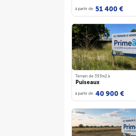
51 400 €
à partir de
Terrain de 393m
2
à
Puiseaux
40 900 €
à partir de