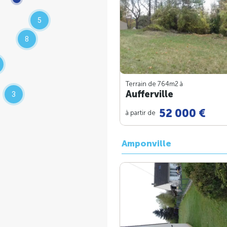
5
8
Terrain de 764m
2
à
Aufferville
3
52 000 €
à partir de
Amponville