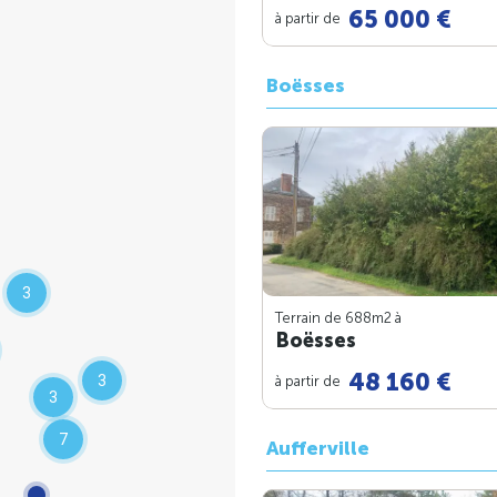
65 000 €
à partir de
Boësses
3
Terrain de 688m
2
à
Boësses
48 160 €
3
à partir de
3
7
Aufferville