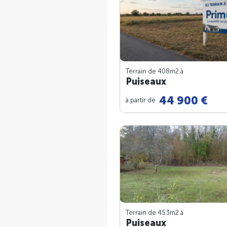
Terrain de 408m
2
à
Puiseaux
44 900 €
à partir de
Terrain de 453m
2
à
Puiseaux