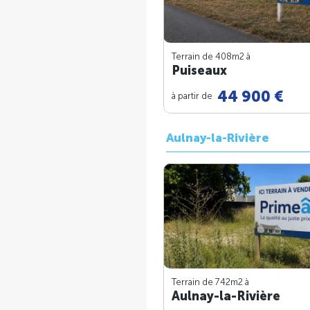
Terrain de 408m
2
à
Puiseaux
44 900 €
à partir de
Aulnay-la-Rivière
Terrain de 742m
2
à
Aulnay-la-Rivière