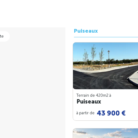
Puiseaux
te
Terrain de 420m
2
à
Puiseaux
43 900 €
à partir de