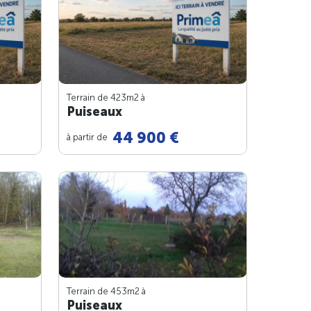
Terrain de 423m
2
à
Puiseaux
44 900 €
à partir de
Terrain de 453m
2
à
Puiseaux