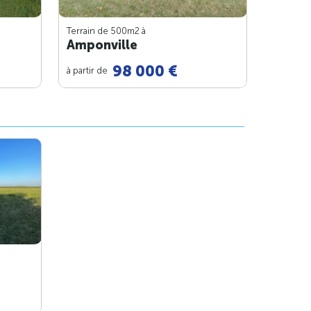
Terrain de 500m
2
à
Amponville
98 000 €
à partir de