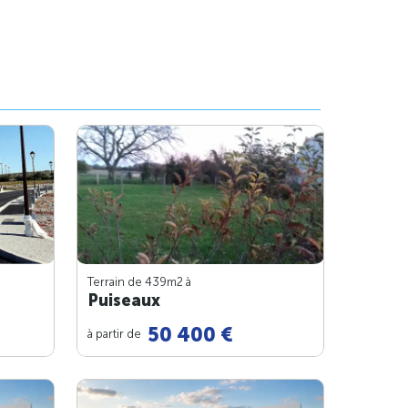
Terrain de 439m
2
à
Puiseaux
50 400 €
à partir de