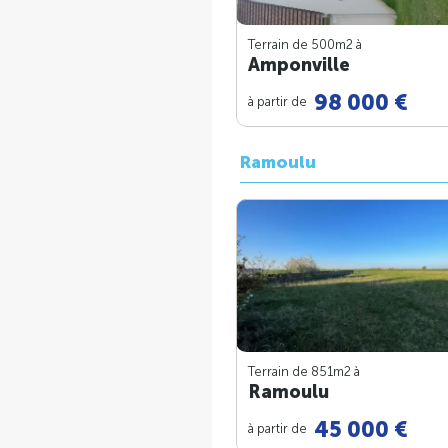
Terrain de 500m
2
à
Amponville
98 000 €
à partir de
Ramoulu
Terrain de 851m
2
à
Ramoulu
45 000 €
à partir de