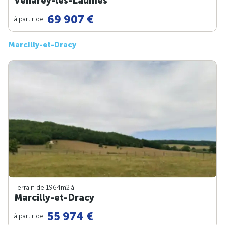
Venarey-les-Laumes
69 907 €
à partir de
Marcilly-et-Dracy
Terrain de 1964m
2
à
Marcilly-et-Dracy
55 974 €
à partir de