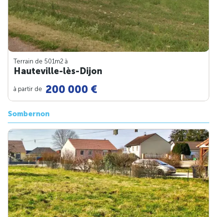
Terrain de 501m
2
à
Hauteville-lès-Dijon
200 000 €
à partir de
Sombernon