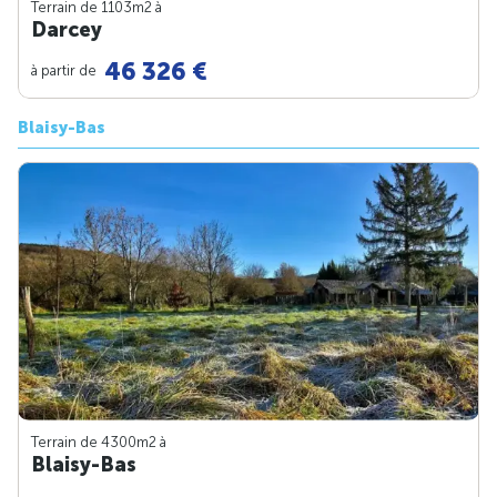
Terrain de 1103m
2
à
Darcey
46 326 €
à partir de
Blaisy-Bas
Terrain de 4300m
2
à
Blaisy-Bas