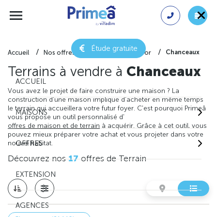
Étude gratuite
Chanceaux
Accueil
Nos offres de terrain
Côte-d'or
Terrains à vendre à
Chanceaux
ACCUEIL
Vous avez le projet de faire construire une maison ? La
construction d'une maison implique d'acheter en même temps
le terrain qui accueillera votre futur foyer. C'est pourquoi Primeâ
MAISONS
vous propose un outil personnalisé d'
offres de maison et de terrain
à acquérir. Grâce à cet outil, vous
pouvez mieux préparer votre achat et vous projeter dans votre
nouvel habitat.
OFFRES
Découvrez nos
17
offres de Terrain
EXTENSION
AGENCES