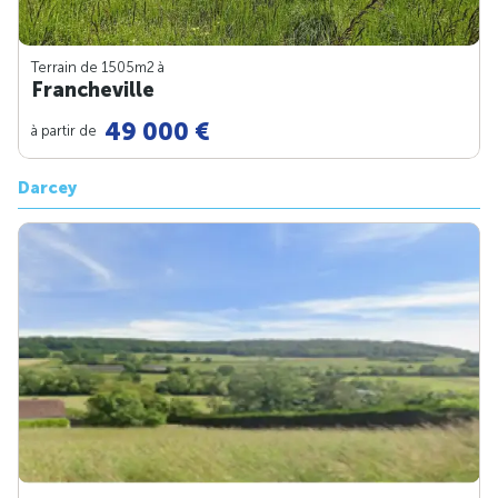
Terrain de 1505m
2
à
Francheville
49 000 €
à partir de
Darcey