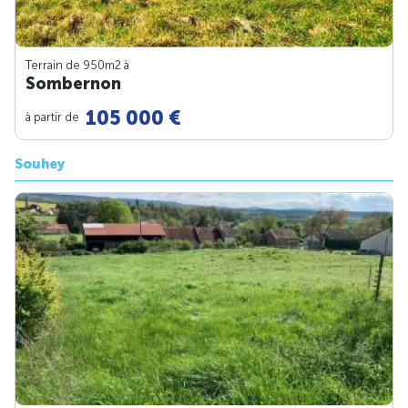
Terrain de 950m
2
à
Sombernon
105 000 €
à partir de
Souhey