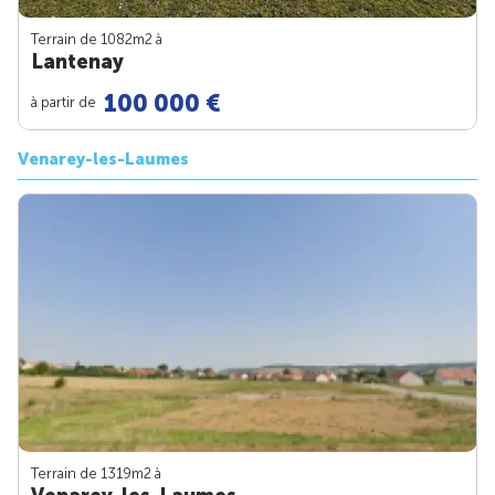
Terrain de 1082m
2
à
Lantenay
100 000 €
à partir de
Venarey-les-Laumes
Terrain de 1319m
2
à