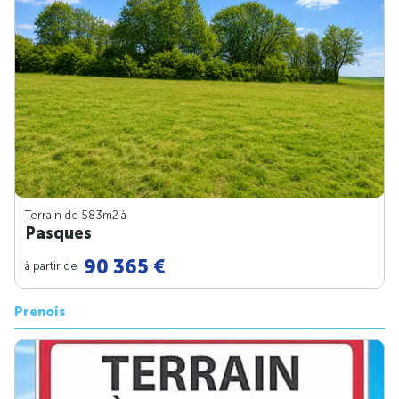
Terrain de 583m
2
à
Pasques
90 365 €
à partir de
Prenois