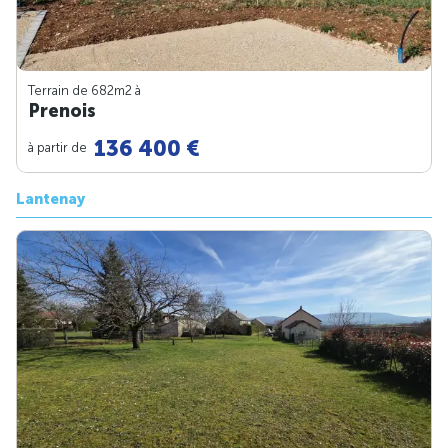
Terrain de 682m
2
à
Prenois
136 400 €
à partir de
Lantenay