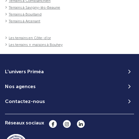
Terrains à Comblanchien
Terrains à Savigny-lès-Beaune
Terrains à Bouilland
Terrains à Arcenant
Les terrains en Côte-d'or
Les terrains + maisons à Bouhey
L'univers Priméa
Nos agences
Contactez-nous
Réseaux sociaux