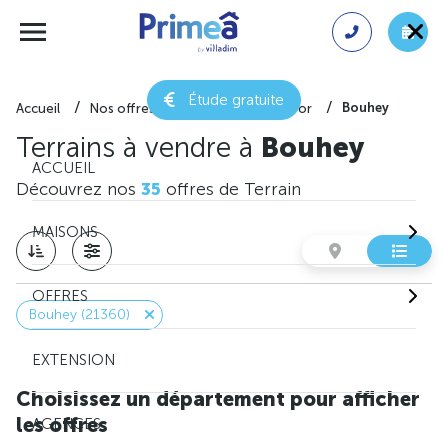
Étude gratuite
Bouhey
Accueil
Nos offres de terrain
Côte-d'or
Terrains à vendre à
Bouhey
ACCUEIL
Découvrez nos
35
offres de Terrain
MAISONS
OFFRES
Bouhey (21360)
EXTENSION
Choisissez un département pour afficher
les offres
AGENCES