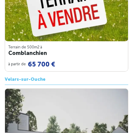
Terrain de 500m
2
à
Comblanchien
65 700 €
à partir de
Velars-sur-Ouche