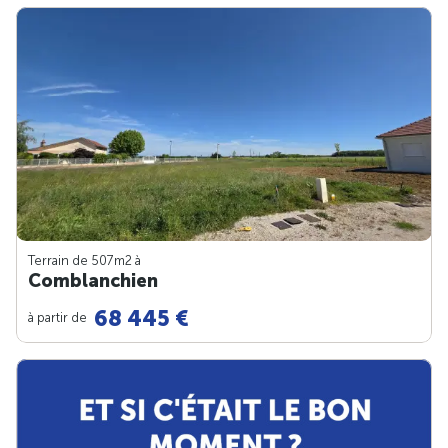
Terrain de 507m
2
à
Comblanchien
68 445 €
à partir de