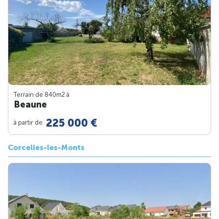
Terrain de 840m
2
à
Beaune
225 000 €
à partir de
Corcelles-les-Monts