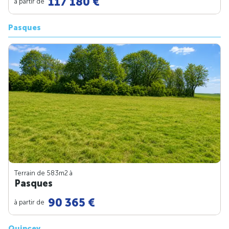
117 180 €
à partir de
Pasques
Terrain de 583m
2
à
Pasques
90 365 €
à partir de
Quincey