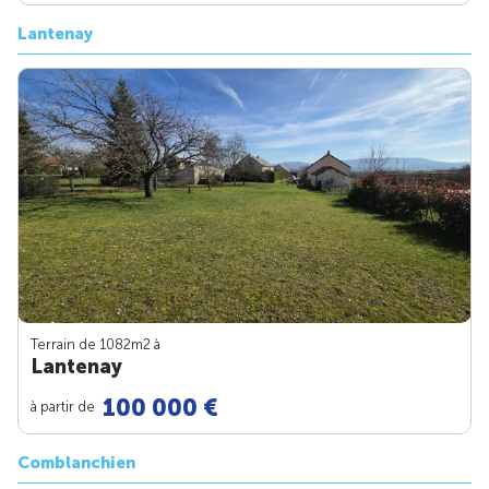
Lantenay
Terrain de 1082m
2
à
Lantenay
100 000 €
à partir de
Comblanchien