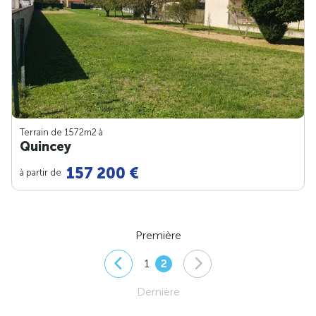
Terrain de 1572m
2
à
Quincey
157 200 €
à partir de
Première
1
2
Dernière