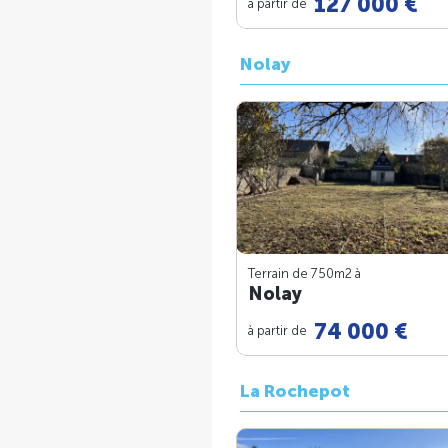
127 000 €
à partir de
Nolay
Terrain de 750m
2
à
Nolay
74 000 €
à partir de
La Rochepot