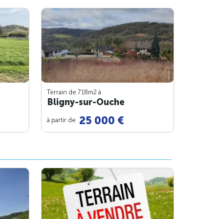
Terrain de 718m
2
à
Bligny-sur-Ouche
25 000 €
à partir de