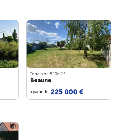
Terrain de 840m
2
à
Beaune
225 000 €
à partir de