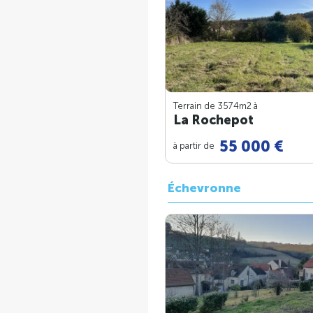
Terrain de 3574m
2
à
La Rochepot
55 000 €
à partir de
Échevronne