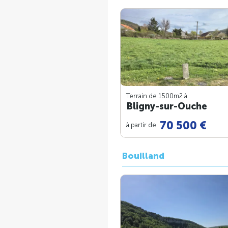
Terrain de 1500m
2
à
Bligny-sur-Ouche
70 500 €
à partir de
Bouilland