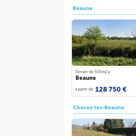
Beaune
Terrain de 505m
2
à
Beaune
128 750 €
à partir de
Chorey-les-Beaune