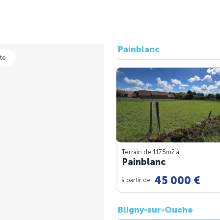
Painblanc
te
Terrain de 1175m
2
à
Painblanc
45 000 €
à partir de
Bligny-sur-Ouche