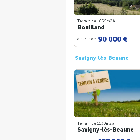
Terrain de 1655m
2
à
Bouilland
90 000 €
à partir de
Savigny-lès-Beaune
Terrain de 1130m
2
à
Savigny-lès-Beaune