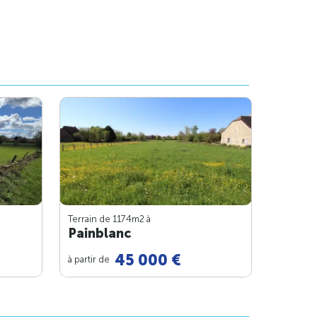
Terrain de 1174m
2
à
Painblanc
45 000 €
à partir de