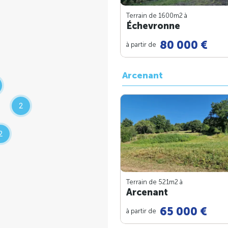
Terrain de 1600m
2
à
Échevronne
80 000 €
à partir de
Arcenant
2
2
Terrain de 521m
2
à
Arcenant
65 000 €
à partir de