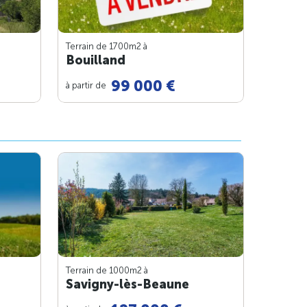
Terrain de 1700m
2
à
Bouilland
99 000 €
à partir de
Terrain de 1000m
2
à
Savigny-lès-Beaune