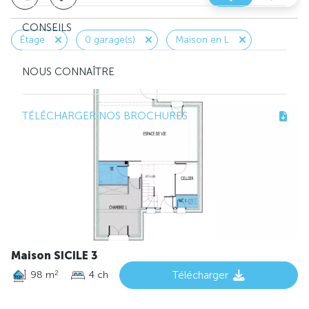
CONSEILS
Étage
0 garage(s)
Maison en L
NOUS CONNAÎTRE
TÉLÉCHARGER NOS BROCHURES
Maison SICILE 3
98 m
4 ch
Télécharger
2