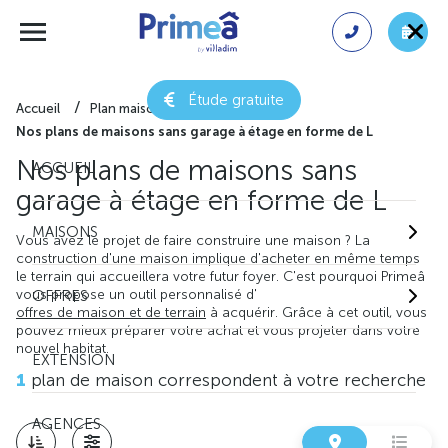
Étude gratuite
Accueil
Plan maison gratuit
Nos plans de maisons sans garage à étage en forme de L
Nos plans de maisons sans
ACCUEIL
garage à étage en forme de L
MAISONS
Vous avez le projet de faire construire une maison ? La
construction d'une maison implique d'acheter en même temps
le terrain qui accueillera votre futur foyer. C'est pourquoi Primeâ
vous propose un outil personnalisé d'
OFFRES
offres de maison et de terrain
à acquérir. Grâce à cet outil, vous
pouvez mieux préparer votre achat et vous projeter dans votre
nouvel habitat.
EXTENSION
1
plan de maison correspondent à votre recherche
AGENCES