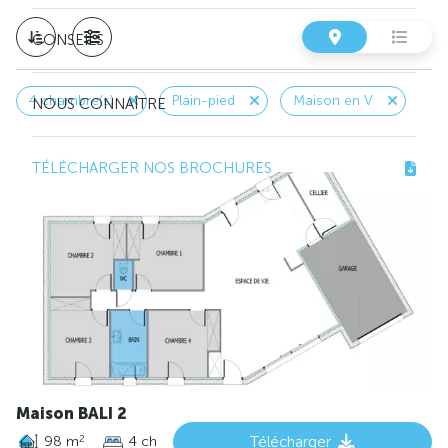
CONSEILS
4 chambre(s)
Plain-pied
Maison en V
NOUS CONNAÎTRE
TÉLÉCHARGER NOS BROCHURES
Maison BALI 2
98 m
4 ch
Télécharger
2