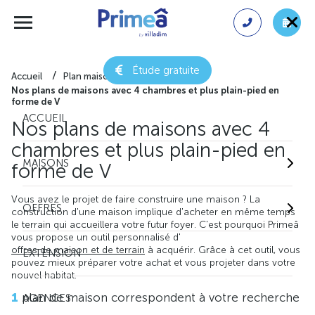
Étude gratuite
Accueil
Plan maison gratuit
Nos plans de maisons avec 4 chambres et plus plain-pied en
forme de V
ACCUEIL
Nos plans de maisons avec 4
chambres et plus plain-pied en
MAISONS
forme de V
Vous avez le projet de faire construire une maison ? La
OFFRES
construction d'une maison implique d'acheter en même temps
le terrain qui accueillera votre futur foyer. C'est pourquoi Primeâ
vous propose un outil personnalisé d'
offres de maison et de terrain
à acquérir. Grâce à cet outil, vous
EXTENSION
pouvez mieux préparer votre achat et vous projeter dans votre
nouvel habitat.
1
plan de maison correspondent à votre recherche
AGENCES