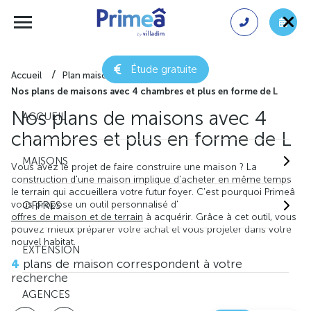
Étude gratuite
Accueil
Plan maison gratuit
Nos plans de maisons avec 4 chambres et plus en forme de L
Nos plans de maisons avec 4
ACCUEIL
chambres et plus en forme de L
MAISONS
Vous avez le projet de faire construire une maison ? La
construction d'une maison implique d'acheter en même temps
le terrain qui accueillera votre futur foyer. C'est pourquoi Primeâ
vous propose un outil personnalisé d'
OFFRES
offres de maison et de terrain
à acquérir. Grâce à cet outil, vous
pouvez mieux préparer votre achat et vous projeter dans votre
nouvel habitat.
EXTENSION
4
plans de maison correspondent à votre
recherche
AGENCES