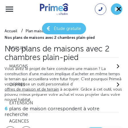
Étude gratuite
Accueil
Plan maison gratuit
Nos plans de maisons avec 2 chambres plain-pied
Nos plans de maisons avec 2
ACCUEIL
chambres plain-pied
MAISONS
Vous avez le projet de faire construire une maison ? La
construction d'une maison implique d'acheter en même temps
le terrain qui accueillera votre futur foyer. C'est pourquoi Primeâ
vous propose un outil personnalisé d'
OFFRES
offres de maison et de terrain
à acquérir. Grâce à cet outil, vous
pouvez mieux préparer votre achat et vous projeter dans votre
nouvel habitat.
EXTENSION
6
plans de maison correspondent à votre
recherche
AGENCES