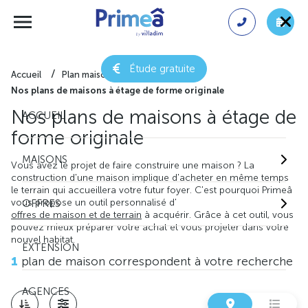
Étude gratuite
Accueil
Plan maison gratuit
Nos plans de maisons à étage de forme originale
Nos plans de maisons à étage de
ACCUEIL
forme originale
MAISONS
Vous avez le projet de faire construire une maison ? La
construction d'une maison implique d'acheter en même temps
le terrain qui accueillera votre futur foyer. C'est pourquoi Primeâ
vous propose un outil personnalisé d'
OFFRES
offres de maison et de terrain
à acquérir. Grâce à cet outil, vous
pouvez mieux préparer votre achat et vous projeter dans votre
nouvel habitat.
EXTENSION
1
plan de maison correspondent à votre recherche
AGENCES