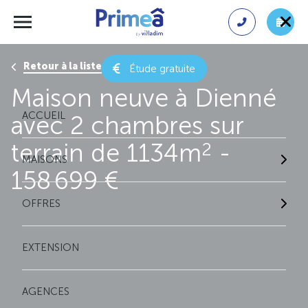
Retour à la liste des résultats
Étude gratuite
Maison neuve à Dienné
ACCUEIL
avec 2 chambres sur
terrain de 1134m
-
2
MAISONS
158 699 €
OFFRES
EXTENSION
AGENCES