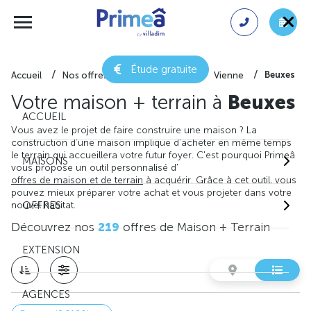
Étude gratuite
Beuxes
Accueil
Nos offres de maison + terrain
Vienne
Votre maison + terrain à
Beuxes
ACCUEIL
Vous avez le projet de faire construire une maison ? La
construction d'une maison implique d'acheter en même temps
le terrain qui accueillera votre futur foyer. C'est pourquoi Primeâ
MAISONS
vous propose un outil personnalisé d'
offres de maison et de terrain
à acquérir. Grâce à cet outil, vous
pouvez mieux préparer votre achat et vous projeter dans votre
nouvel habitat.
OFFRES
Découvrez nos
219
offres de Maison + Terrain
EXTENSION
AGENCES