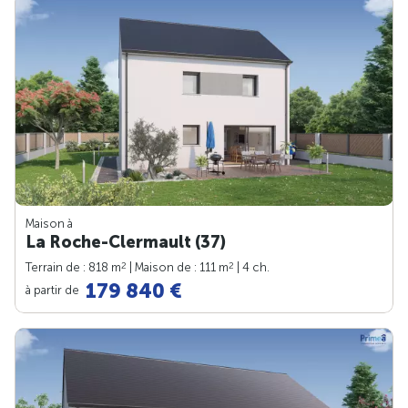
Maison à
La Roche-Clermault (37)
2
2
Terrain de : 818 m
| Maison de : 111 m
| 4 ch.
179 840 €
à partir de