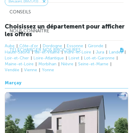
Beuxes (86120)
CONSEILS
Choisissez un département pour afficher
NOUS CONNAÎTRE
les offres
Aube
Côte-d'or
Dordogne
Essonne
Gironde
TÉLÉCHARGER NOS BROCHURES
Haute-Saône
Ille-et-Vilaine
Indre-et-Loire
Jura
Landes
Loir-et-Cher
Loire-Atlantique
Loiret
Lot-et-Garonne
Maine-et-Loire
Morbihan
Nièvre
Seine-et-Marne
Vendée
Vienne
Yonne
Marçay