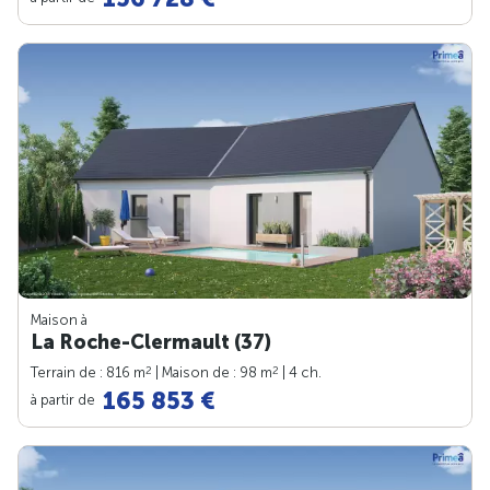
Maison à
La Roche-Clermault (37)
2
2
Terrain de : 816 m
| Maison de : 98 m
| 4 ch.
165 853 €
à partir de