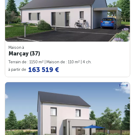
Maison à
Marçay (37)
2
2
Terrain de : 1150 m
| Maison de : 110 m
| 4 ch.
163 519 €
à partir de