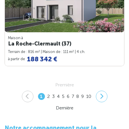
Maison à
La Roche-Clermault (37)
2
2
Terrain de : 816 m
| Maison de : 111 m
| 4 ch.
188 342 €
à partir de
Première
1
2
3
4
5
6
7
8
9
10
Dernière
Notre accompagnement pour la