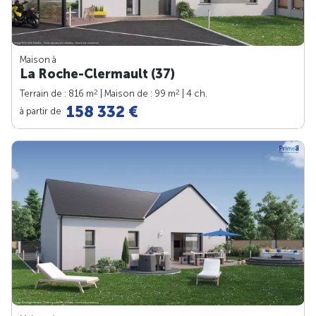
Maison à
La Roche-Clermault (37)
2
2
Terrain de : 816 m
| Maison de : 99 m
| 4 ch.
158 332 €
à partir de