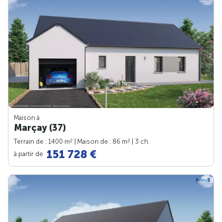
Maison à
Marçay (37)
2
2
Terrain de : 1400 m
| Maison de : 86 m
| 3 ch.
151 728 €
à partir de