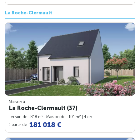
La Roche-Clermault
Maison à
La Roche-Clermault (37)
2
2
Terrain de : 818 m
| Maison de : 101 m
| 4 ch.
181 018 €
à partir de