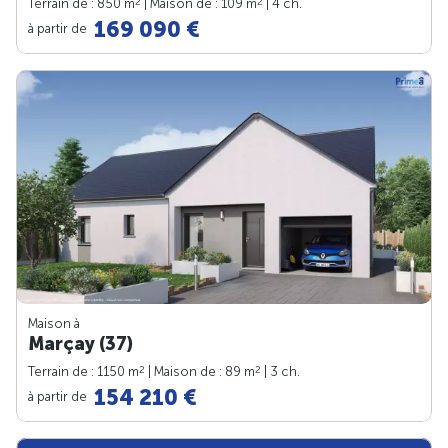
2
2
Terrain de : 850 m
| Maison de : 109 m
| 4 ch.
169 090 €
à partir de
Maison à
Marçay (37)
2
2
Terrain de : 1150 m
| Maison de : 89 m
| 3 ch.
154 210 €
à partir de