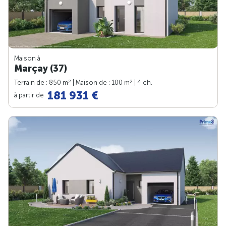
Maison à
Marçay (37)
2
2
Terrain de : 850 m
| Maison de : 100 m
| 4 ch.
181 931 €
à partir de