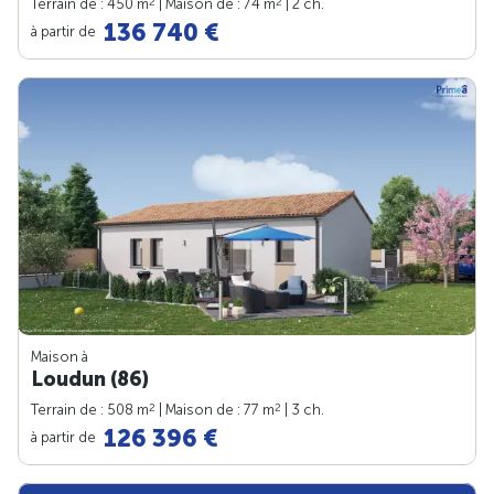
2
2
Terrain de : 450 m
| Maison de : 74 m
| 2 ch.
136 740 €
à partir de
Maison à
Loudun (86)
2
2
Terrain de : 508 m
| Maison de : 77 m
| 3 ch.
126 396 €
à partir de