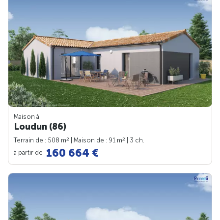
Maison à
Loudun (86)
2
2
Terrain de : 508 m
| Maison de : 91 m
| 3 ch.
160 664 €
à partir de