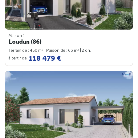
Maison à
Loudun (86)
2
2
Terrain de : 450 m
| Maison de : 63 m
| 2 ch.
118 479 €
à partir de