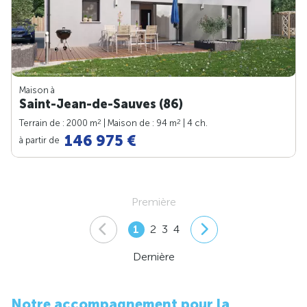
Maison à
Saint-Jean-de-Sauves (86)
2
2
Terrain de : 2000 m
| Maison de : 94 m
| 4 ch.
146 975 €
à partir de
Première
1
2
3
4
Dernière
Notre accompagnement pour la