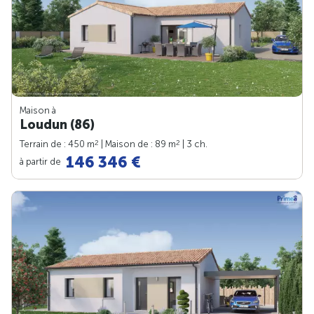
Maison à
Loudun (86)
2
2
Terrain de : 450 m
| Maison de : 89 m
| 3 ch.
146 346 €
à partir de