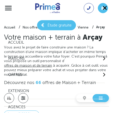
Étude gratuite
Arçay
Accueil
Nos offres de maison + terrain
Vienne
Votre maison + terrain à
Arçay
ACCUEIL
Vous avez le projet de faire construire une maison ? La
construction d'une maison implique d'acheter en même temps
le terrain qui accueillera votre futur foyer. C'est pourquoi Primeâ
MAISONS
vous propose un outil personnalisé d'
offres de maison et de terrain
à acquérir. Grâce à cet outil, vous
pouvez mieux préparer votre achat et vous projeter dans votre
nouvel habitat.
OFFRES
Découvrez nos
66
offres de Maison + Terrain
EXTENSION
AGENCES