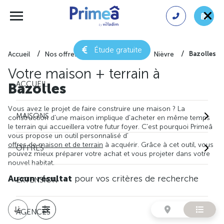
Étude gratuite
Bazolles
Accueil
Nos offres de maison + terrain
Nièvre
Votre maison + terrain à
ACCUEIL
Bazolles
Vous avez le projet de faire construire une maison ? La
MAISONS
construction d'une maison implique d'acheter en même temps
le terrain qui accueillera votre futur foyer. C'est pourquoi Primeâ
vous propose un outil personnalisé d'
offres de maison et de terrain
à acquérir. Grâce à cet outil, vous
OFFRES
pouvez mieux préparer votre achat et vous projeter dans votre
nouvel habitat.
Aucun résultat
pour vos critères de recherche
EXTENSION
AGENCES