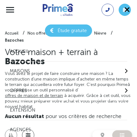
Étude gratuite
Accueil
Nos offres de maison + terrain
Nièvre
Bazoches
Votre maison + terrain à
ACCUEIL
Bazoches
MAISONS
Vous avez le projet de faire construire une maison ? La
construction d'une maison implique d'acheter en même temps
le terrain qui accueillera votre futur foyer. C'est pourquoi Primeâ
vous propose un outil personnalisé d'
OFFRES
offres de maison et de terrain
à acquérir. Grâce à cet outil, vous
pouvez mieux préparer votre achat et vous projeter dans votre
nouvel habitat.
EXTENSION
Aucun résultat
pour vos critères de recherche
AGENCES