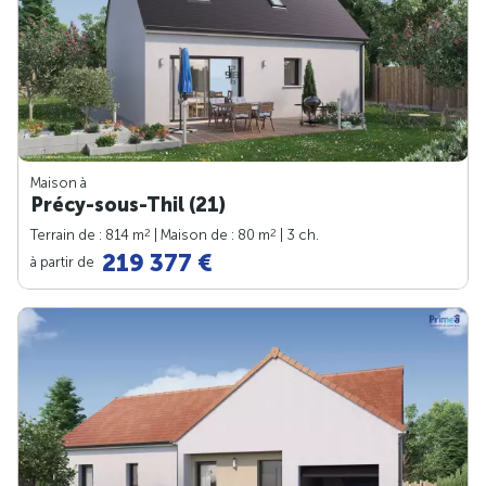
Maison à
Précy-sous-Thil (21)
2
2
Terrain de : 814 m
| Maison de : 80 m
| 3 ch.
219 377 €
à partir de