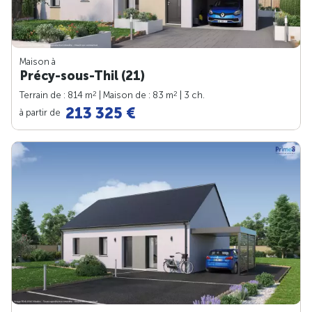
Maison à
Précy-sous-Thil (21)
2
2
Terrain de : 814 m
| Maison de : 83 m
| 3 ch.
213 325 €
à partir de