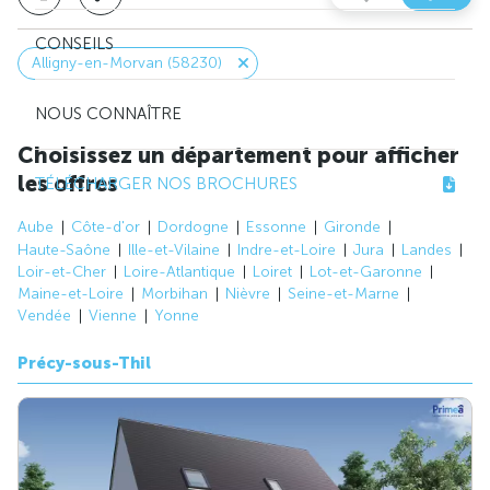
CONSEILS
Alligny-en-Morvan (58230)
NOUS CONNAÎTRE
Choisissez un département pour afficher
les offres
TÉLÉCHARGER NOS BROCHURES
Aube
Côte-d'or
Dordogne
Essonne
Gironde
Haute-Saône
Ille-et-Vilaine
Indre-et-Loire
Jura
Landes
Loir-et-Cher
Loire-Atlantique
Loiret
Lot-et-Garonne
Maine-et-Loire
Morbihan
Nièvre
Seine-et-Marne
Vendée
Vienne
Yonne
Précy-sous-Thil