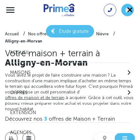
Étude gratuite
Accueil
Nos offres de maison + terrain
Nièvre
Alligny-en-Morvan
Votre maison + terrain à
ACCUEIL
Alligny-en-Morvan
MAISONS
Vous avez le projet de faire construire une maison ? La
construction d'une maison implique d'acheter en même temps
le terrain qui accueillera votre futur foyer. C'est pourquoi Primeâ
vous propose un outil personnalisé d'
OFFRES
offres de maison et de terrain
à acquérir. Grâce à cet outil, vous
pouvez mieux préparer votre achat et vous projeter dans votre
nouvel habitat.
EXTENSION
Découvrez nos
3
offres de Maison + Terrain
AGENCES