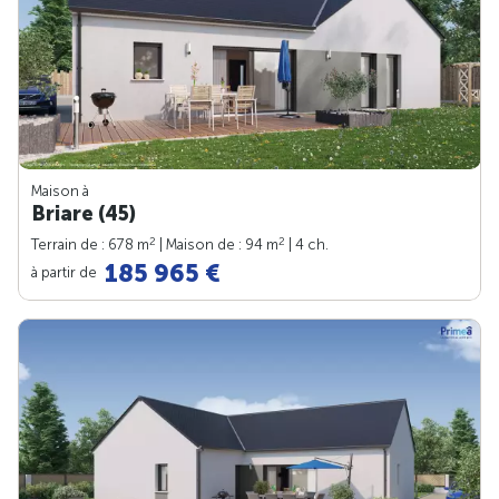
Maison à
Briare (45)
2
2
Terrain de : 678 m
| Maison de : 94 m
| 4 ch.
185 965 €
à partir de