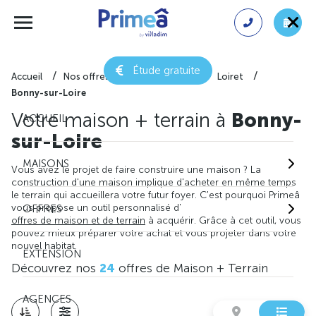
Étude gratuite
Accueil
Nos offres de maison + terrain
Loiret
Bonny-sur-Loire
Votre maison + terrain à
Bonny-
ACCUEIL
sur-Loire
MAISONS
Vous avez le projet de faire construire une maison ? La
construction d'une maison implique d'acheter en même temps
le terrain qui accueillera votre futur foyer. C'est pourquoi Primeâ
vous propose un outil personnalisé d'
OFFRES
offres de maison et de terrain
à acquérir. Grâce à cet outil, vous
pouvez mieux préparer votre achat et vous projeter dans votre
nouvel habitat.
EXTENSION
Découvrez nos
24
offres de Maison + Terrain
AGENCES