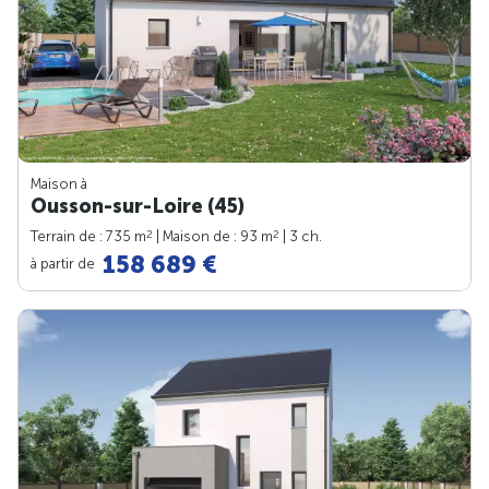
Maison à
Ousson-sur-Loire (45)
2
2
Terrain de : 735 m
| Maison de : 93 m
| 3 ch.
158 689 €
à partir de