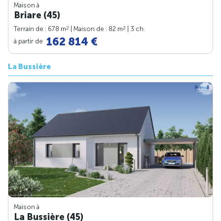
Maison à
Briare (45)
2
2
Terrain de : 678 m
| Maison de : 82 m
| 3 ch.
162 814 €
à partir de
La Bussière
Maison à
La Bussière (45)