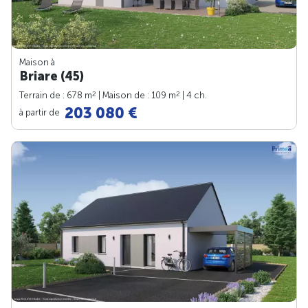
Maison à
Briare (45)
2
2
Terrain de : 678 m
| Maison de : 109 m
| 4 ch.
203 080 €
à partir de