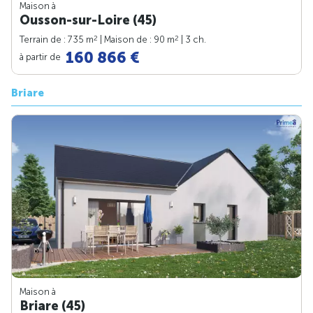
Maison à
Ousson-sur-Loire (45)
2
2
Terrain de : 735 m
| Maison de : 90 m
| 3 ch.
160 866 €
à partir de
Briare
Maison à
Briare (45)