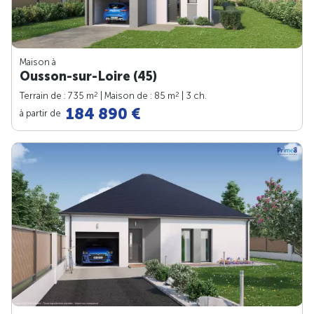
Maison à
Ousson-sur-Loire (45)
2
2
Terrain de : 735 m
| Maison de : 85 m
| 3 ch.
184 890 €
à partir de