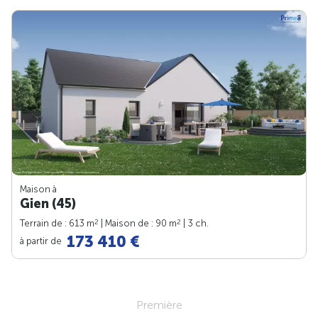
Maison à
Gien (45)
2
2
Terrain de : 613 m
| Maison de : 90 m
| 3 ch.
173 410 €
à partir de
Première