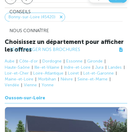
CONSEILS
Bonny-sur-Loire (45420)
NOUS CONNAÎTRE
Choisissez un département pour afficher
les offres
TÉLÉCHARGER NOS BROCHURES
Aube
Côte-d'or
Dordogne
Essonne
Gironde
Haute-Saône
Ille-et-Vilaine
Indre-et-Loire
Jura
Landes
Loir-et-Cher
Loire-Atlantique
Loiret
Lot-et-Garonne
Maine-et-Loire
Morbihan
Nièvre
Seine-et-Marne
Vendée
Vienne
Yonne
Ousson-sur-Loire