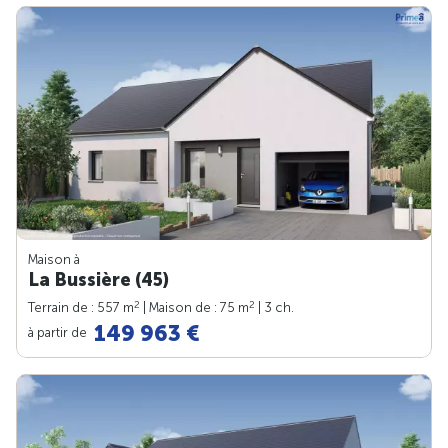
Maison à
La Bussière (45)
2
2
Terrain de : 557 m
| Maison de : 75 m
| 3 ch.
149 963 €
à partir de