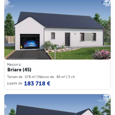
Maison à
Briare (45)
2
2
Terrain de : 678 m
| Maison de : 86 m
| 3 ch.
183 718 €
à partir de