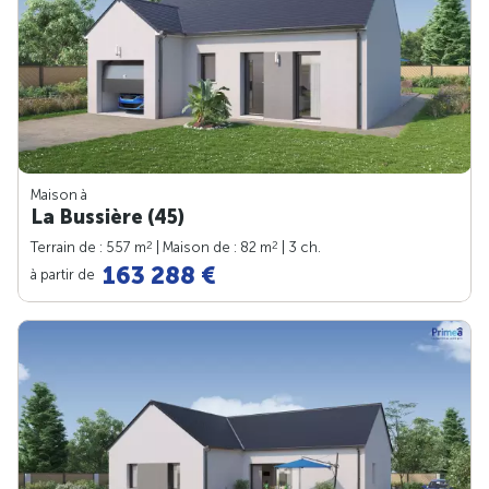
Maison à
La Bussière (45)
2
2
Terrain de : 557 m
| Maison de : 82 m
| 3 ch.
163 288 €
à partir de