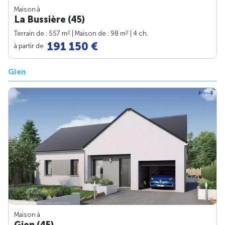
Maison à
La Bussière (45)
2
2
Terrain de : 557 m
| Maison de : 98 m
| 4 ch.
191 150 €
à partir de
Gien
Maison à
Gien (45)