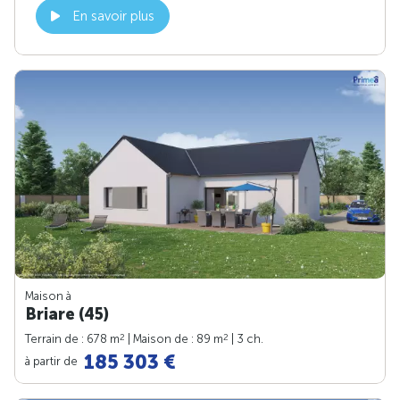
En savoir plus
Maison à
Briare (45)
2
2
Terrain de : 678 m
| Maison de : 89 m
| 3 ch.
185 303 €
à partir de