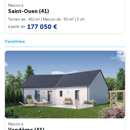
Maison à
Saint-Ouen (41)
2
2
Terrain de : 461 m
| Maison de : 90 m
| 3 ch.
177 050 €
à partir de
Vendôme
Maison à
Vendôme (41)