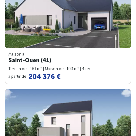
Maison à
Saint-Ouen (41)
2
2
Terrain de : 461 m
| Maison de : 103 m
| 4 ch.
204 376 €
à partir de