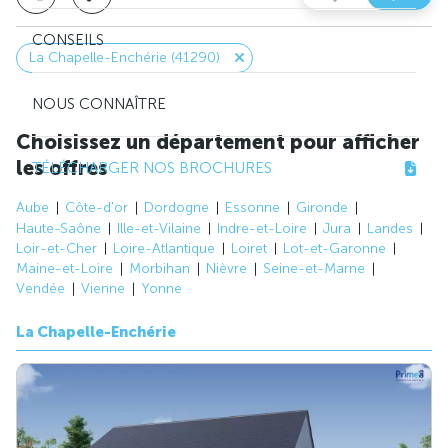
CONSEILS
La Chapelle-Enchérie (41290)
NOUS CONNAÎTRE
Choisissez un département pour afficher
les offres
TÉLÉCHARGER NOS BROCHURES
Aube
Côte-d'or
Dordogne
Essonne
Gironde
Haute-Saône
Ille-et-Vilaine
Indre-et-Loire
Jura
Landes
Loir-et-Cher
Loire-Atlantique
Loiret
Lot-et-Garonne
Maine-et-Loire
Morbihan
Nièvre
Seine-et-Marne
Vendée
Vienne
Yonne
La Chapelle-Enchérie