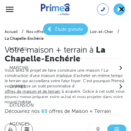
Étude gratuite
Accueil
Nos offres de maison + terrain
Loir-et-Cher
La Chapelle-Enchérie
Votre maison + terrain à
La
ACCUEIL
Chapelle-Enchérie
MAISONS
Vous avez le projet de faire construire une maison ? La
construction d'une maison implique d'acheter en même temps
le terrain qui accueillera votre futur foyer. C'est pourquoi Primeâ
vous propose un outil personnalisé d'
OFFRES
offres de maison et de terrain
à acquérir. Grâce à cet outil, vous
pouvez mieux préparer votre achat et vous projeter dans votre
nouvel habitat.
EXTENSION
Découvrez nos
63
offres de Maison + Terrain
AGENCES