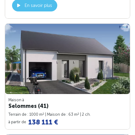
En savoir plus
Maison à
Selommes (41)
2
2
Terrain de : 1000 m
| Maison de : 63 m
| 2 ch.
138 111 €
à partir de