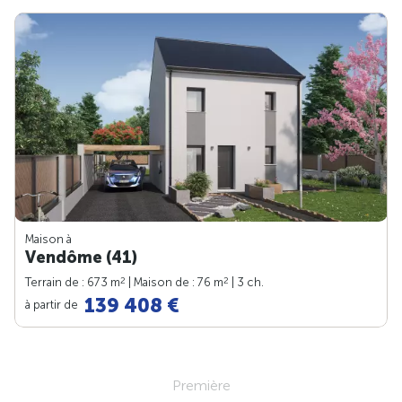
Maison à
Vendôme (41)
2
2
Terrain de : 673 m
| Maison de : 76 m
| 3 ch.
139 408 €
à partir de
Première