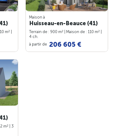
Maison à
41)
Huisseau-en-Beauce (41)
2
2
2
110 m
|
Terrain de : 900 m
| Maison de : 110 m
|
4 ch.
206 605 €
à partir de
41)
2
82 m
| 3