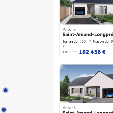
Maison à
Saint-Amand-Longpré
2
Terrain de : 750 m
| Maison de : 
ch.
182 456 €
à partir de
Maison à
Saint-Amand-Longpré