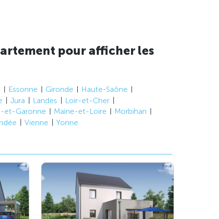
artement pour afficher les
e
Essonne
Gironde
Haute-Saône
e
Jura
Landes
Loir-et-Cher
t-et-Garonne
Maine-et-Loire
Morbihan
ndée
Vienne
Yonne