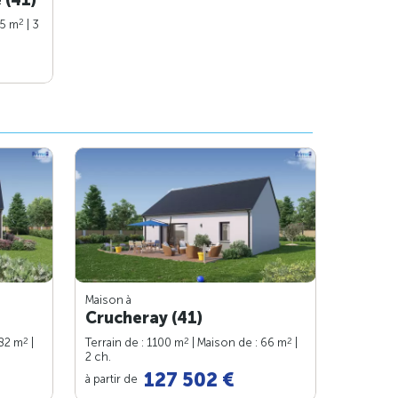
2
75 m
| 3
Maison à
Crucheray (41)
2
2
2
 82 m
|
Terrain de : 1100 m
| Maison de : 66 m
|
2 ch.
127 502 €
à partir de