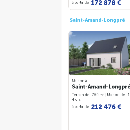
172 878 €
à partir de
Saint-Amand-Longpré
Maison à
Saint-Amand-Longpré
2
Terrain de : 750 m
| Maison de : 
4 ch.
212 476 €
à partir de