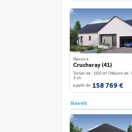
Maison à
Crucheray (41)
2
Terrain de : 1100 m
| Maison de :
3 ch.
158 769 €
à partir de
Naveil