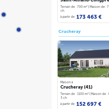
2
Terrain de : 700 m
| Maison de : 
ch.
173 463 €
à partir de
Crucheray
Maison à
Crucheray (41)
2
Terrain de : 1100 m
| Maison de :
3 ch.
152 697 €
à partir de