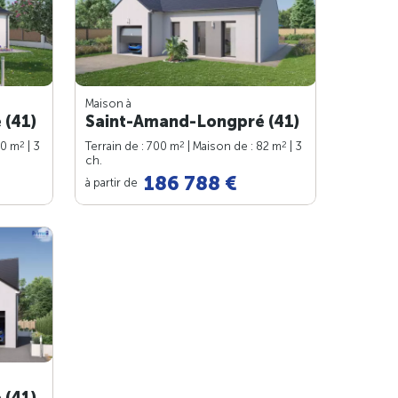
Maison à
 (41)
Saint-Amand-Longpré (41)
2
2
2
90 m
| 3
Terrain de : 700 m
| Maison de : 82 m
| 3
ch.
186 788 €
à partir de
 (41)