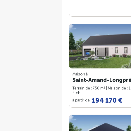
Maison à
Saint-Amand-Longpré
2
Terrain de : 750 m
| Maison de : 
4 ch.
194 170 €
à partir de