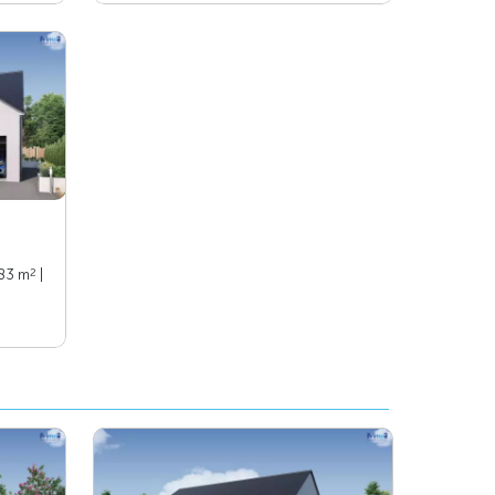
2
 83 m
|