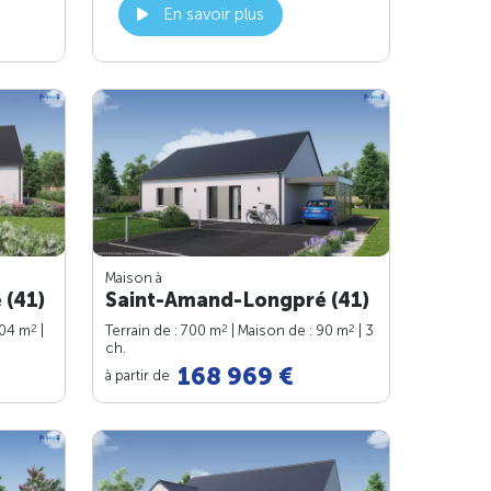
En savoir plus
Maison à
 (41)
Saint-Amand-Longpré (41)
2
2
2
104 m
|
Terrain de : 700 m
| Maison de : 90 m
| 3
ch.
168 969 €
à partir de