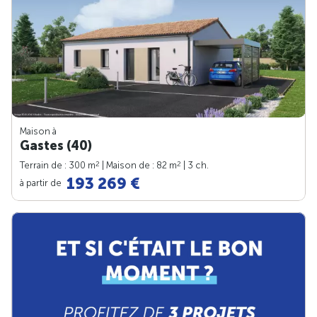
Maison à
Gastes (40)
2
2
Terrain de : 300 m
| Maison de : 82 m
| 3 ch.
193 269 €
à partir de