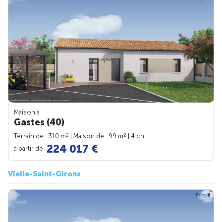
Maison à
Gastes (40)
2
2
Terrain de : 310 m
| Maison de : 99 m
| 4 ch.
224 017 €
à partir de
Vielle-Saint-Girons