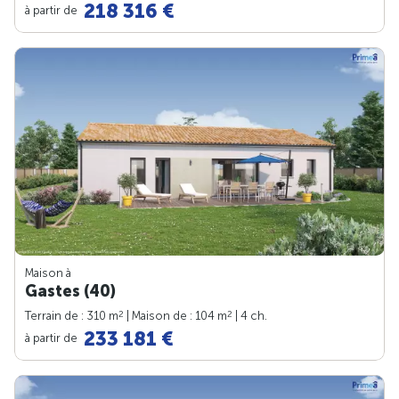
218 316 €
à partir de
Maison à
Gastes (40)
2
2
Terrain de : 310 m
| Maison de : 104 m
| 4 ch.
233 181 €
à partir de