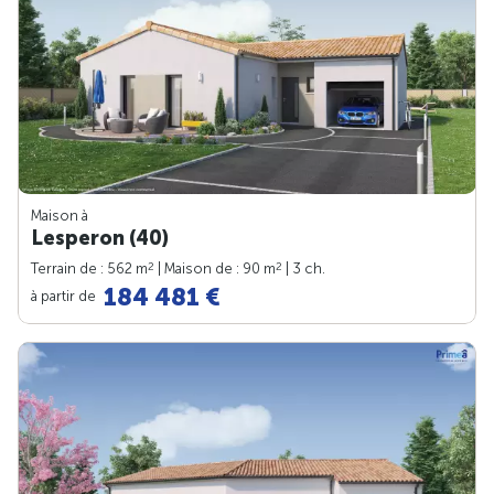
Maison à
Lesperon (40)
2
2
Terrain de : 562 m
| Maison de : 90 m
| 3 ch.
184 481 €
à partir de