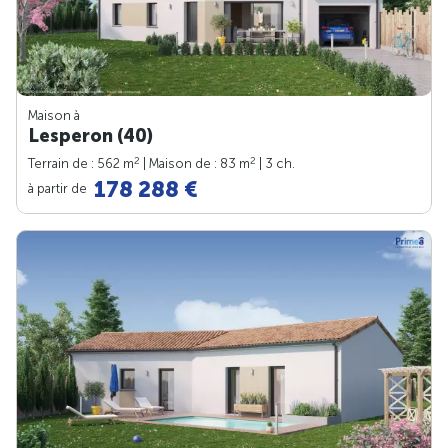
Maison à
Lesperon (40)
2
2
Terrain de : 562 m
| Maison de : 83 m
| 3 ch.
178 288 €
à partir de