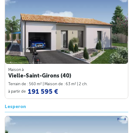
Maison à
Vielle-Saint-Girons (40)
2
2
Terrain de : 560 m
| Maison de : 63 m
| 2 ch.
191 595 €
à partir de
Lesperon