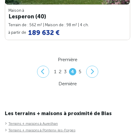
Maison à
Lesperon (40)
2
2
Terrain de : 562 m
| Maison de : 98 m
| 4 ch.
189 632 €
à partir de
Première
1
2
3
4
5
Dernière
Les terrains + maisons à proximité de Bias
Terrains + maisons à Aureilhan
Terrains + maisons à Pontenx-les-Forges