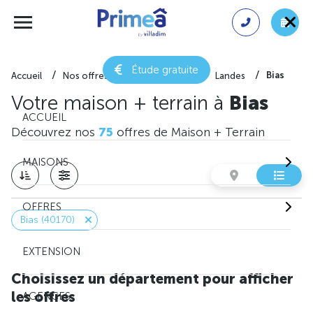
Étude gratuite
Bias
Accueil
Nos offres de maison + terrain
Landes
Votre maison + terrain à
Bias
ACCUEIL
Découvrez nos
75
offres de Maison + Terrain
MAISONS
OFFRES
Bias (40170)
EXTENSION
Choisissez un département pour afficher
les offres
AGENCES