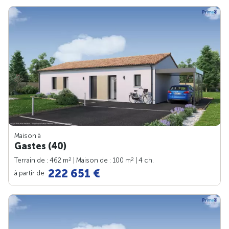
Maison à
Gastes (40)
2
2
Terrain de : 462 m
| Maison de : 100 m
| 4 ch.
222 651 €
à partir de