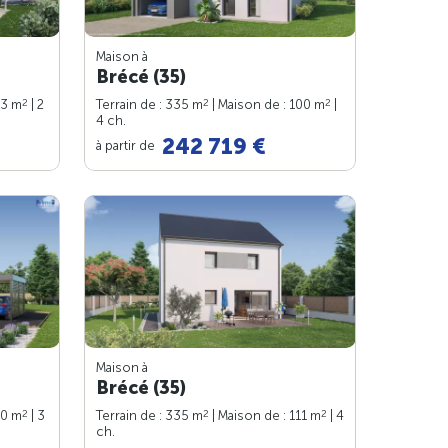
Maison à
Brécé (35)
2
2
2
63 m
| 2
Terrain de : 335 m
| Maison de : 100 m
|
4 ch.
242 719 €
à partir de
Maison à
Brécé (35)
2
2
2
90 m
| 3
Terrain de : 335 m
| Maison de : 111 m
| 4
ch.