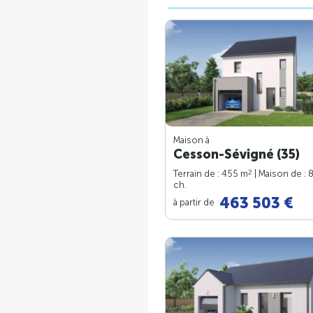
Maison à
Cesson-Sévigné (35)
2
Terrain de : 455 m
| Maison de : 
ch.
463 503 €
à partir de