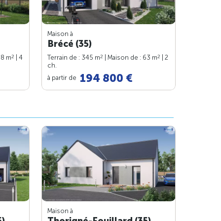
Maison à
Brécé (35)
2
2
2
98 m
| 4
Terrain de : 345 m
| Maison de : 63 m
| 2
ch.
194 800 €
à partir de
Maison à
5)
Thorigné-Fouillard (35)