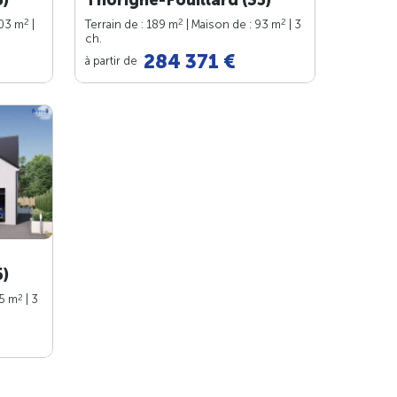
2
2
2
103 m
|
Terrain de : 189 m
| Maison de : 93 m
| 3
ch.
284 371 €
à partir de
5)
2
75 m
| 3