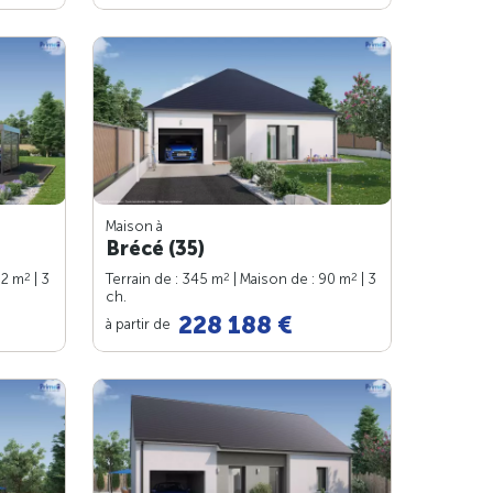
Maison à
Brécé (35)
2
2
2
82 m
| 3
Terrain de : 345 m
| Maison de : 90 m
| 3
ch.
228 188 €
à partir de