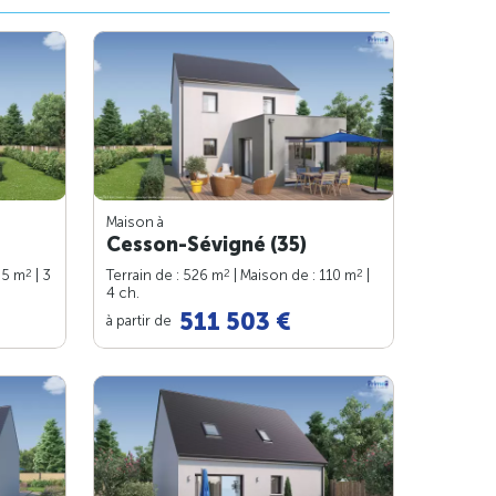
Maison à
Cesson-Sévigné (35)
2
2
2
85 m
| 3
Terrain de : 526 m
| Maison de : 110 m
|
4 ch.
511 503 €
à partir de