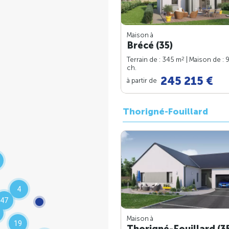
Maison à
Brécé (35)
2
Terrain de : 345 m
| Maison de : 
ch.
245 215 €
à partir de
Thorigné-Fouillard
4
47
Maison à
19
Thorigné-Fouillard (3