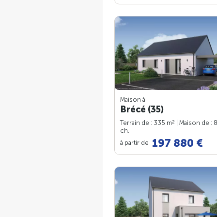
Maison à
Brécé (35)
2
Terrain de : 335 m
| Maison de : 
ch.
197 880 €
à partir de