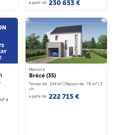
230 653 €
à partir de
Maison à
n
Brécé (35)
y
2
2
Terrain de : 244 m
| Maison de : 76 m
| 3
ch.
222 715 €
à partir de
sif à