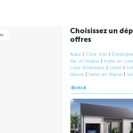
Choisissez un dép
te
offres
Aube
Côte-d'or
Dordogn
Ille-et-Vilaine
Indre-et-Loir
Loire-Atlantique
Loiret
Lo
Nièvre
Seine-et-Marne
Ve
Brécé