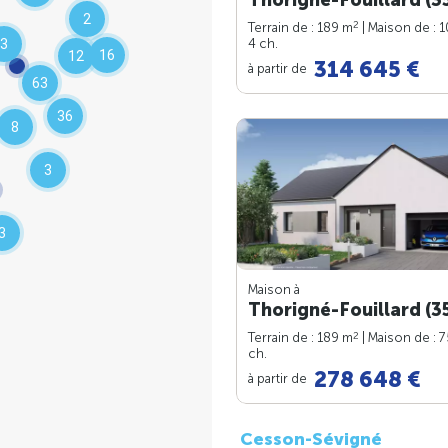
2
2
Terrain de : 189 m
| Maison de : 
4 ch.
3
16
12
314 645 €
à partir de
63
36
8
3
3
Maison à
Thorigné-Fouillard (3
2
Terrain de : 189 m
| Maison de : 
ch.
278 648 €
à partir de
Cesson-Sévigné