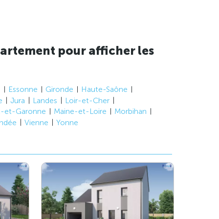
artement pour afficher les
e
Essonne
Gironde
Haute-Saône
e
Jura
Landes
Loir-et-Cher
t-et-Garonne
Maine-et-Loire
Morbihan
ndée
Vienne
Yonne