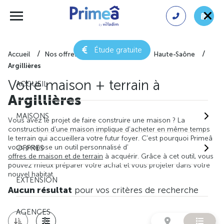
Étude gratuite
Accueil
Nos offres de maison + terrain
Haute-Saône
Argillières
Votre maison + terrain à
ACCUEIL
Argillières
MAISONS
Vous avez le projet de faire construire une maison ? La
construction d'une maison implique d'acheter en même temps
le terrain qui accueillera votre futur foyer. C'est pourquoi Primeâ
vous propose un outil personnalisé d'
OFFRES
offres de maison et de terrain
à acquérir. Grâce à cet outil, vous
pouvez mieux préparer votre achat et vous projeter dans votre
nouvel habitat.
EXTENSION
Aucun résultat
pour vos critères de recherche
AGENCES