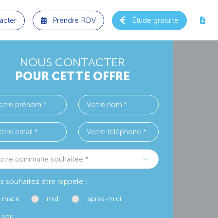
acter
Prendre RDV
Étude gratuite
NOUS CONTACTER
POUR CETTE OFFRE
otre commune souhaitée *
s souhaitez être rappelé :
matin
midi
après-midi
soir