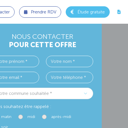
acter
Prendre RDV
Étude gratuite
NOUS CONTACTER
POUR CETTE OFFRE
otre commune souhaitée *
s souhaitez être rappelé :
matin
midi
après-midi
soir