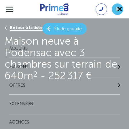
Retour à la liste des résultats
Étude gratuite
Maison neuve à
ACCUEIL
Podensac avec 3
chambres sur terrain de
MAISONS
640m
- 252 317 €
2
OFFRES
EXTENSION
AGENCES