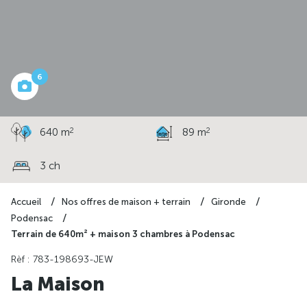
à partir de
252 317 €
6
2
2
640 m
89 m
3 ch
Accueil
Nos offres de maison + terrain
Gironde
Podensac
Terrain de 640m² + maison 3 chambres à Podensac
Rèf : 783-198693-JEW
La Maison