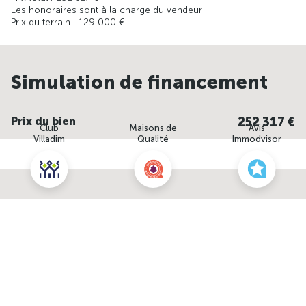
Les honoraires sont à la charge du vendeur
Prix du terrain : 129 000 €
Simulation de financement
Prix du bien
Club
Maisons de
Avis
Villadim
Qualité
Immodvisor
Durée de remboursement
Nous contacter pour cette offre
7 ans
10 ans
15 ans
20 ans
25 ans
Vous empruntez
NOUS CONTACTER
POUR CETTE OFFRE
seul
A deux
Apport personnel