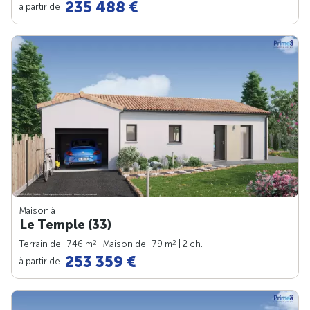
235 488 €
à partir de
Maison à
Le Temple (33)
2
2
Terrain de : 746 m
| Maison de : 79 m
| 2 ch.
253 359 €
à partir de