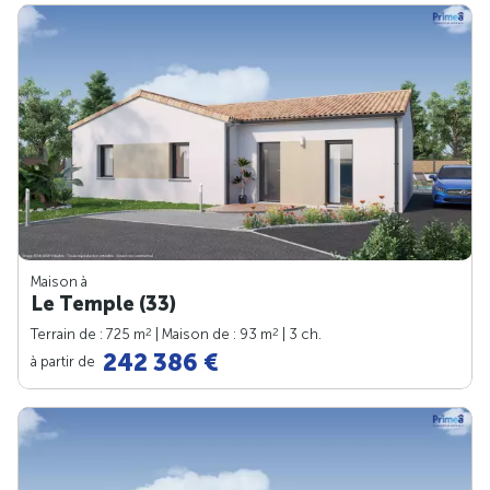
Maison à
Le Temple (33)
2
2
Terrain de : 725 m
| Maison de : 93 m
| 3 ch.
242 386 €
à partir de