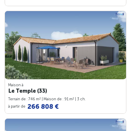
Maison à
Le Temple (33)
2
2
Terrain de : 746 m
| Maison de : 91 m
| 3 ch.
266 808 €
à partir de