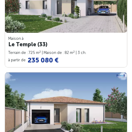
Maison à
Le Temple (33)
2
2
Terrain de : 725 m
| Maison de : 82 m
| 3 ch.
235 080 €
à partir de