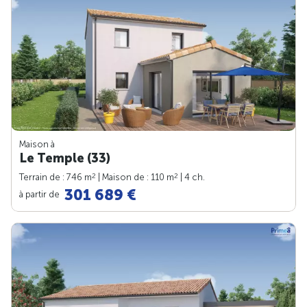
Maison à
Le Temple (33)
2
2
Terrain de : 746 m
| Maison de : 110 m
| 4 ch.
301 689 €
à partir de