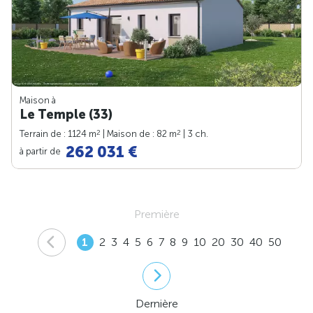
Maison à
Le Temple (33)
2
2
Terrain de : 1124 m
| Maison de : 82 m
| 3 ch.
262 031 €
à partir de
Première
1
2
3
4
5
6
7
8
9
10
20
30
40
50
Dernière