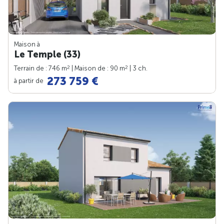
Maison à
Le Temple (33)
2
2
Terrain de : 746 m
| Maison de : 90 m
| 3 ch.
273 759 €
à partir de