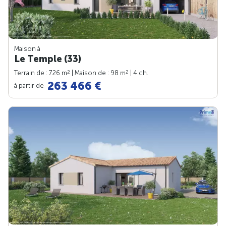
Maison à
Le Temple (33)
2
2
Terrain de : 726 m
| Maison de : 98 m
| 4 ch.
263 466 €
à partir de