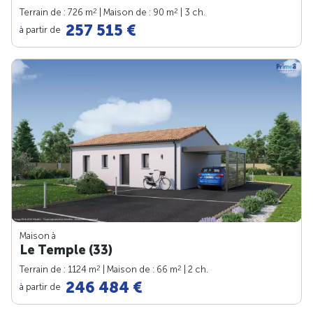
2
2
Terrain de : 726 m
| Maison de : 90 m
| 3 ch.
257 515 €
à partir de
Maison à
Le Temple (33)
2
2
Terrain de : 1124 m
| Maison de : 66 m
| 2 ch.
246 484 €
à partir de