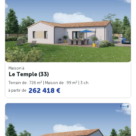
Maison à
Le Temple (33)
2
2
Terrain de : 726 m
| Maison de : 99 m
| 3 ch.
262 418 €
à partir de