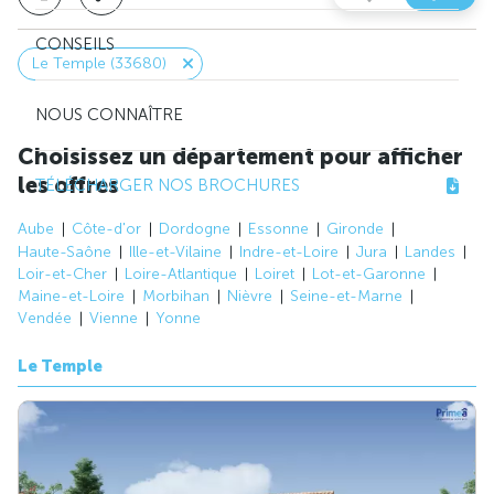
CONSEILS
Le Temple (33680)
NOUS CONNAÎTRE
Choisissez un département pour afficher
les offres
TÉLÉCHARGER NOS BROCHURES
Aube
Côte-d'or
Dordogne
Essonne
Gironde
Haute-Saône
Ille-et-Vilaine
Indre-et-Loire
Jura
Landes
Loir-et-Cher
Loire-Atlantique
Loiret
Lot-et-Garonne
Maine-et-Loire
Morbihan
Nièvre
Seine-et-Marne
Vendée
Vienne
Yonne
Le Temple