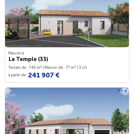
Maison à
Le Temple (33)
2
2
Terrain de : 746 m
| Maison de : 77 m
| 3 ch.
241 907 €
à partir de