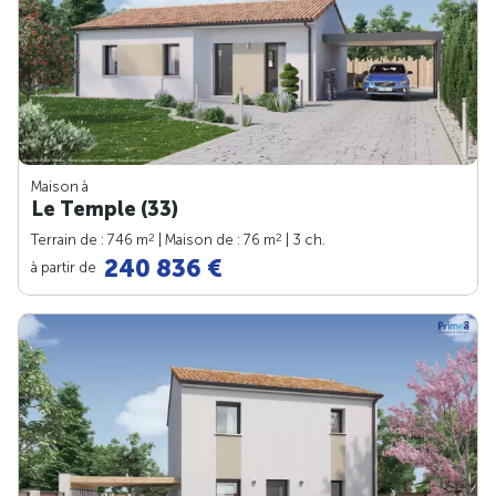
Maison à
Le Temple (33)
2
2
Terrain de : 746 m
| Maison de : 76 m
| 3 ch.
240 836 €
à partir de