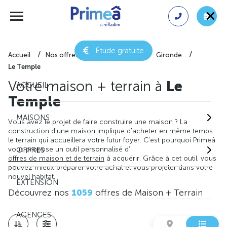
Étude gratuite
Accueil
Nos offres de maison + terrain
Gironde
Le Temple
Votre maison + terrain à
Le
ACCUEIL
Temple
MAISONS
Vous avez le projet de faire construire une maison ? La
construction d'une maison implique d'acheter en même temps
le terrain qui accueillera votre futur foyer. C'est pourquoi Primeâ
vous propose un outil personnalisé d'
OFFRES
offres de maison et de terrain
à acquérir. Grâce à cet outil, vous
pouvez mieux préparer votre achat et vous projeter dans votre
nouvel habitat.
EXTENSION
Découvrez nos
1059
offres de Maison + Terrain
AGENCES