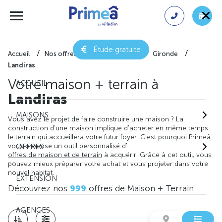
Étude gratuite
Accueil
Nos offres de maison + terrain
Gironde
Landiras
Votre maison + terrain à
ACCUEIL
Landiras
MAISONS
Vous avez le projet de faire construire une maison ? La
construction d'une maison implique d'acheter en même temps
le terrain qui accueillera votre futur foyer. C'est pourquoi Primeâ
vous propose un outil personnalisé d'
OFFRES
offres de maison et de terrain
à acquérir. Grâce à cet outil, vous
pouvez mieux préparer votre achat et vous projeter dans votre
nouvel habitat.
EXTENSION
Découvrez nos
999
offres de Maison + Terrain
AGENCES