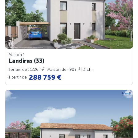
Maison à
Landiras (33)
2
2
Terrain de : 1226 m
| Maison de : 90 m
| 3 ch.
288 759 €
à partir de