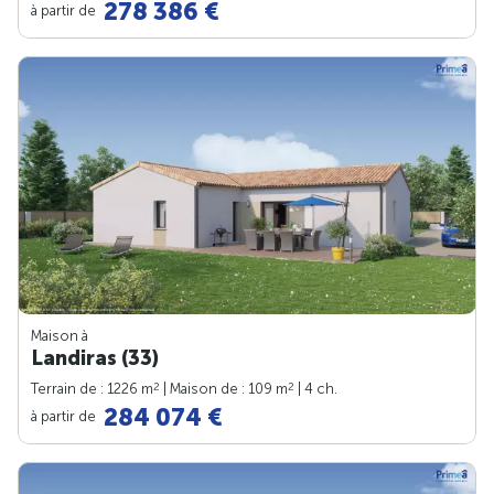
278 386 €
à partir de
Maison à
Landiras (33)
2
2
Terrain de : 1226 m
| Maison de : 109 m
| 4 ch.
284 074 €
à partir de