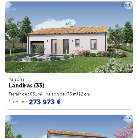
Maison à
Landiras (33)
2
2
Terrain de : 831 m
| Maison de : 75 m
| 2 ch.
273 973 €
à partir de