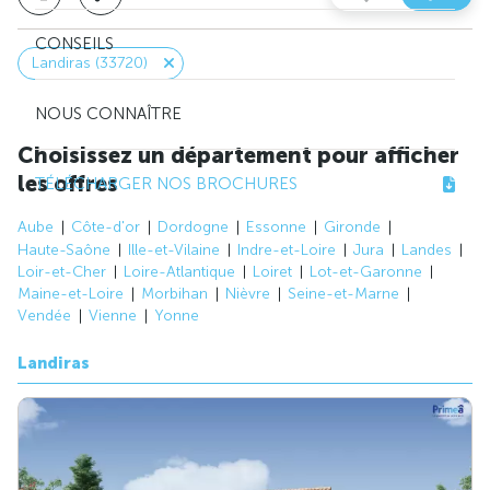
CONSEILS
Landiras (33720)
NOUS CONNAÎTRE
Choisissez un département pour afficher
les offres
TÉLÉCHARGER NOS BROCHURES
Aube
Côte-d'or
Dordogne
Essonne
Gironde
Haute-Saône
Ille-et-Vilaine
Indre-et-Loire
Jura
Landes
Loir-et-Cher
Loire-Atlantique
Loiret
Lot-et-Garonne
Maine-et-Loire
Morbihan
Nièvre
Seine-et-Marne
Vendée
Vienne
Yonne
Landiras