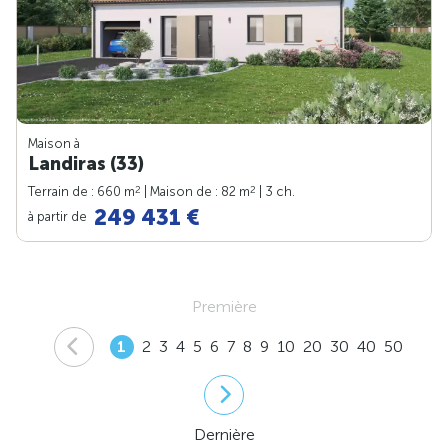
Maison à
Landiras (33)
2
2
Terrain de : 660 m
| Maison de : 82 m
| 3 ch.
249 431 €
à partir de
Première
1
2
3
4
5
6
7
8
9
10
20
30
40
50
Dernière