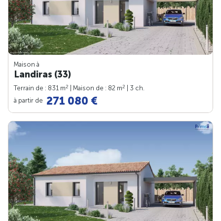
Maison à
Landiras (33)
2
2
Terrain de : 831 m
| Maison de : 82 m
| 3 ch.
271 080 €
à partir de