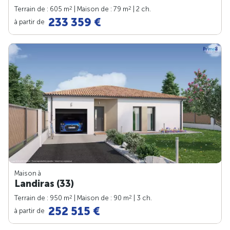
2
2
Terrain de : 605 m
| Maison de : 79 m
| 2 ch.
233 359 €
à partir de
Maison à
Landiras (33)
2
2
Terrain de : 950 m
| Maison de : 90 m
| 3 ch.
252 515 €
à partir de